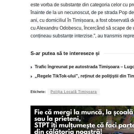
este vorba de substanțe din categoria celor cu pr
înainte de la un necunoscut, de pe strada Pop de 
ani, cu domiciliul în Timișoara, a fost observată de
cu Alexandru Odobescu, încercând să scape de un 
conțineau substanțe interzise.”, au transmis repre
S-ar putea să te intereseze și
Trafic îngreunat pe autostrada Timişoara – Lugo
„Regele TikTok-ului”, reţinut de poliţiştii din 
Etichete:
Poliția Locală Timișoara