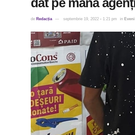
dat pe mâna agențil
de
Redacția
septembrie 19, 2022 ◦ 1:21 pm
in
Even