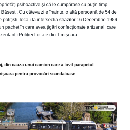
oprietăți psihoactive și că le cumpărase cu puțin timp
Băsești. Cu câteva zile înainte, o altă persoană de 54 de
 polițiștii locali la intersecția străzilor 16 Decembrie 1989
pachet în care avea țigări confecționate artizanal, care
zentanții Poliției Locale din Timișoara.
j, din cauza unui camion care a lovit parapetul
Timişoara pentru provocări scandaloase