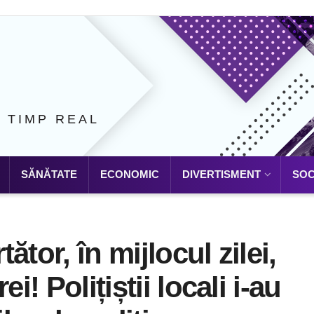
N TIMP REAL
SĂNĂTATE
ECONOMIC
DIVERTISMENT
SOC
tător, în mijlocul zilei,
i! Polițiștii locali i-au