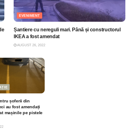
EVENIMENT
de
Șantiere cu nereguli mari. Până și constructorul
IKEA a fost amendat
AUGUST 26, 2022
AȚIE
ntru șoferii din
eci au fost amendați
at mașinile pe pistele
22