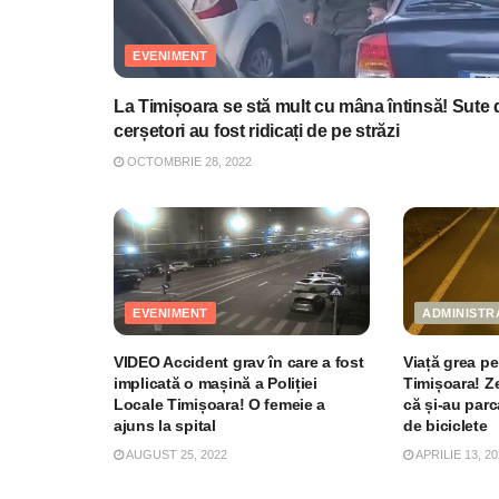
EVENIMENT
La Timișoara se stă mult cu mâna întinsă! Sute 
cerșetori au fost ridicați de pe străzi
OCTOMBRIE 28, 2022
EVENIMENT
ADMINISTR
VIDEO Accident grav în care a fost
Viață grea pe
implicată o mașină a Poliției
Timișoara! Z
Locale Timișoara! O femeie a
că și-au parc
ajuns la spital
de biciclete
AUGUST 25, 2022
APRILIE 13, 20