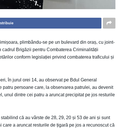
stribuie
in Timișoara, plimbându-se pe un bulevard din oraș, cu joint-
din cadrul Brigăzii pentru Combaterea Criminalității
ărilor conform legislației privind combaterea traficului și
de ieri, în jurul orei 14, au observat pe Bdul General
de patru persoane care, la observarea patrulei, au devenit
 unul dintre cei patru a aruncat precipitat pe jos resturile
a, stabilind că au vârste de 28, 29, 20 și 53 de ani și sunt
 care a aruncat resturile de țigară pe jos a recunoscut că