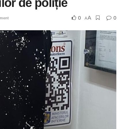
or de poliție
A
0
0
iment
A