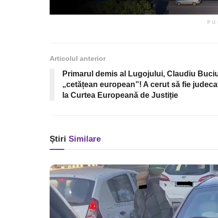
PU
Articolul anterior
Primarul demis al Lugojului, Claudiu Buciu
„cetățean european”! A cerut să fie judeca
la Curtea Europeană de Justiție
Știri
Similare