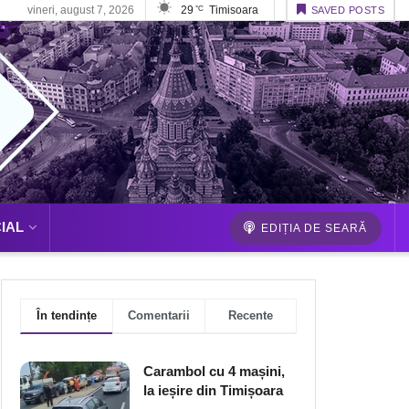
vineri, august 7, 2026
29
Timisoara
°C
SAVED POSTS
IAL
EDIȚIA DE SEARĂ
În tendințe
Comentarii
Recente
Carambol cu 4 mașini,
la ieșire din Timișoara