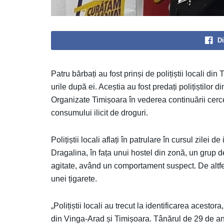
Di
Patru bărbați au fost prinși de polițiștii locali d
urile după ei. Aceștia au fost predați polițiștilor 
Organizate Timișoara în vederea continuării cercet
consumului ilicit de droguri.
Polițiștii locali aflați în patrulare în cursul zilei 
Dragalina, în fața unui hostel din zonă, un grup 
agitate, având un comportament suspect. De altfel,
unei țigarete.
„Polițiștii locali au trecut la identificarea acestor
din Vinga-Arad și Timișoara. Tânărul de 29 de ani