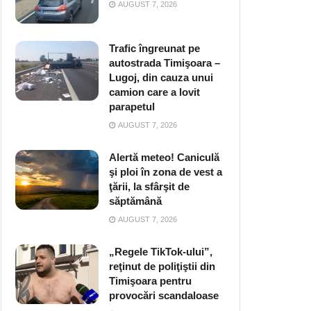
AUGUST 7, 2026
Trafic îngreunat pe
autostrada Timişoara –
Lugoj, din cauza unui
camion care a lovit
parapetul
AUGUST 7, 2026
Alertă meteo! Caniculă
şi ploi în zona de vest a
ţării, la sfârşit de
săptămână
AUGUST 7, 2026
„Regele TikTok-ului”,
reţinut de poliţiştii din
Timişoara pentru
provocări scandaloase