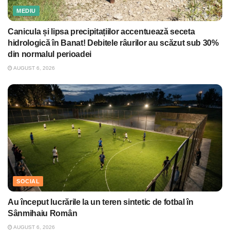
MEDIU
Canicula și lipsa precipitațiilor accentuează seceta
hidrologică în Banat! Debitele râurilor au scăzut sub 30%
din normalul perioadei
AUGUST 6, 2026
SOCIAL
Au început lucrările la un teren sintetic de fotbal în
Sânmihaiu Român
AUGUST 6, 2026