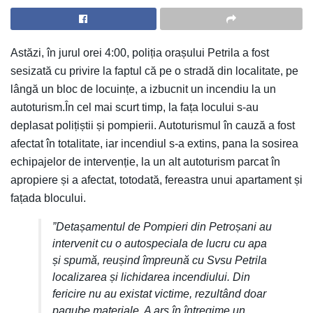
Astăzi, în jurul orei 4:00, poliția orașului Petrila a fost
sesizată cu privire la faptul că pe o stradă din localitate, pe
lângă un bloc de locuințe, a izbucnit un incendiu la un
autoturism.În cel mai scurt timp, la fața locului s-au
deplasat polițiștii și pompierii. Autoturismul în cauză a fost
afectat în totalitate, iar incendiul s-a extins, pana la sosirea
echipajelor de intervenție, la un alt autoturism parcat în
apropiere și a afectat, totodată, fereastra unui apartament și
fațada blocului.
”Detașamentul de Pompieri din Petroșani au
intervenit cu o autospeciala de lucru cu apa
și spumă, reușind împreună cu Svsu Petrila
localizarea și lichidarea incendiului. Din
fericire nu au existat victime, rezultând doar
pagube materiale. A ars în întregime un