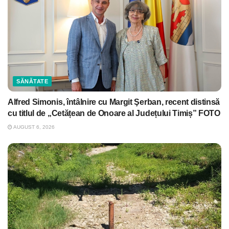
SĂNĂTATE
Alfred Simonis, întâlnire cu Margit Şerban, recent distinsă
cu titlul de „Cetățean de Onoare al Județului Timiș” FOTO
AUGUST 6, 2026