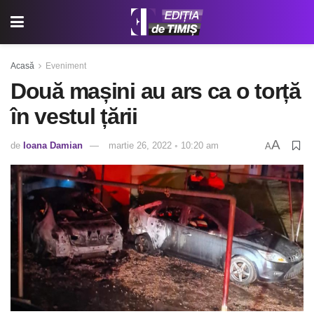
Acasă
Eveniment
Două mașini au ars ca o torță
în vestul țării
A
de
Ioana Damian
martie 26, 2022 ◦ 10:20 am
A