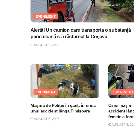
EVENIMENT
Alertă! Un camion care transporta o substanţă
periculoasă s-a răsturnat la Coşava
AUGUST 6, 2026
EVENIMENT
EVENIMENT
Maşină de Poliţie în şanţ, în urma
Cinci maşini,
unui accident lângă Timişoara
accident lân
femeie a fost
AUGUST 5, 2026
AUGUST 4, 20