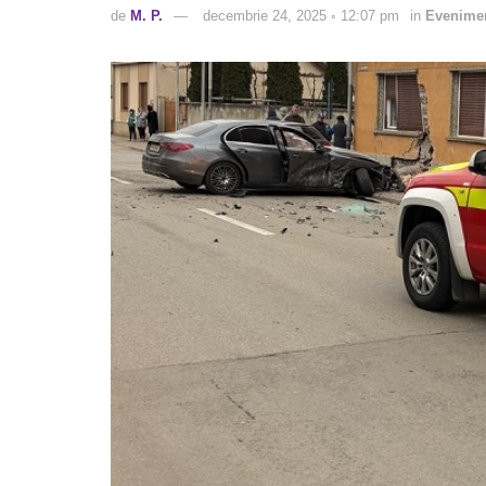
de
M. P.
decembrie 24, 2025 ◦ 12:07 pm
in
Evenime