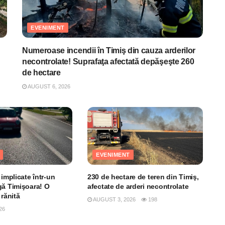
EVENIMENT
Numeroase incendii în Timiş din cauza arderilor
necontrolate! Suprafaţa afectată depăşeşte 260
de hectare
AUGUST 6, 2026
EVENIMENT
 implicate într-un
230 de hectare de teren din Timiş,
gă Timişoara! O
afectate de arderi necontrolate
 rănită
AUGUST 3, 2026
198
26