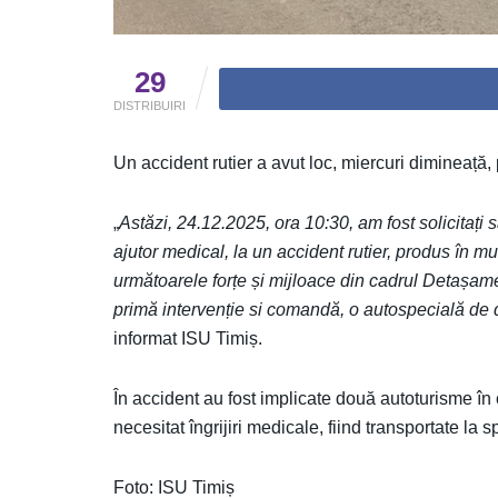
29
DISTRIBUIRI
Un accident rutier a avut loc, miercuri dimineață,
„
Astăzi, 24.12.2025, ora 10:30, am fost solicitați 
ajutor medical, la un accident rutier, produs în mu
următoarele forțe și mijloace din cadrul Detașam
primă intervenție si comandă, o autospecială de
informat ISU Timiș.
În accident au fost implicate două autoturisme î
necesitat îngrijiri medicale, fiind transportate la s
Foto: ISU Timiș