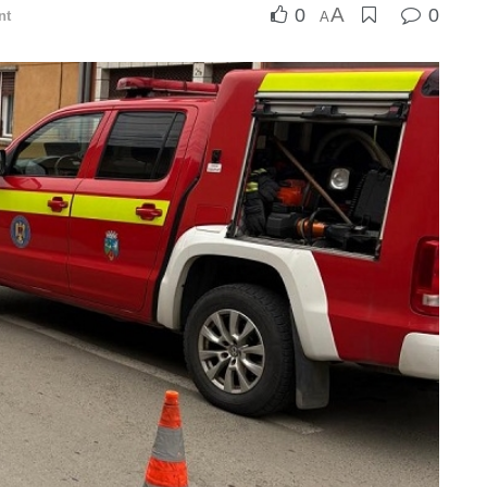
A
0
0
nt
A