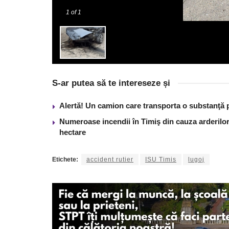
1
of 1
S-ar putea să te intereseze și
Alertă! Un camion care transporta o substanţă 
Numeroase incendii în Timiş din cauza arderilor
hectare
Etichete:
accident rutier
ISU Timis
lugoj