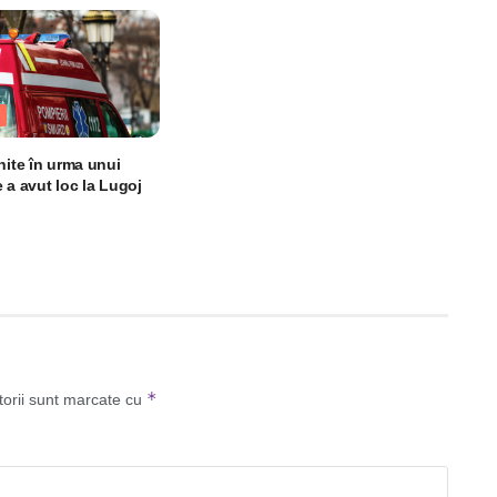
nite în urma unui
 a avut loc la Lugoj
*
torii sunt marcate cu