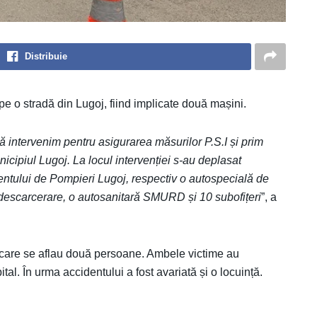
Distribuie
 pe o stradă din Lugoj, fiind implicate două mașini.
să intervenim pentru asigurarea măsurilor P.S.I și prim
nicipiul Lugoj. La locul intervenției s-au deplasat
entului de Pompieri Lugoj, respectiv o autospecială de
 descarcerare, o autosanitară SMURD și 10 subofițeri
”, a
n care se aflau două persoane. Ambele victime au
pital. În urma accidentului a fost avariată și o locuință.