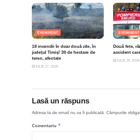
EVENIMENT
EVENIMENT
18 incendii în doar două zile, în
Două fete, ră
judeţul Timiş! 30 de hectare de
accident care
teren, afectate
IULIE 26, 2026
IULIE 27, 2026
Lasă un răspuns
Adresa ta de email nu va fi publicată.
Câmpurile obliga
*
Comentariu