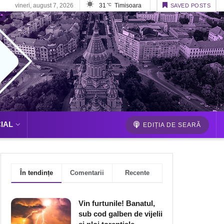
vineri, august 7, 2026
31
Timisoara
°C
SAVED POSTS
IAL
EDIȚIA DE SEARĂ
În tendințe
Comentarii
Recente
Vin furtunile! Banatul,
sub cod galben de vijelii