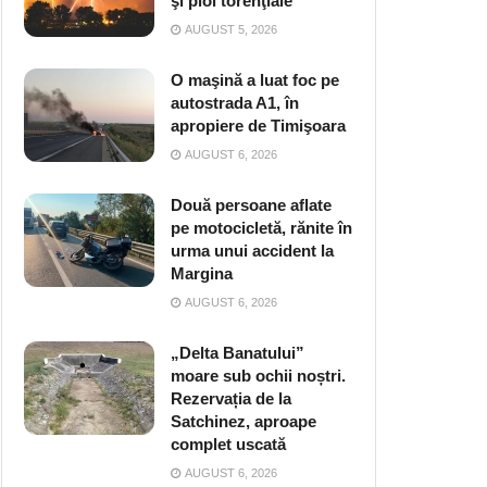
şi ploi torenţiale
AUGUST 5, 2026
O maşină a luat foc pe
autostrada A1, în
apropiere de Timişoara
AUGUST 6, 2026
Două persoane aflate
pe motocicletă, rănite în
urma unui accident la
Margina
AUGUST 6, 2026
„Delta Banatului”
moare sub ochii noștri.
Rezervația de la
Satchinez, aproape
complet uscată
AUGUST 6, 2026