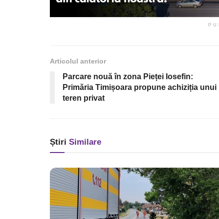
PU
Articolul anterior
Parcare nouă în zona Pieței Iosefin:
Primăria Timișoara propune achiziția unui
teren privat
Știri
Similare