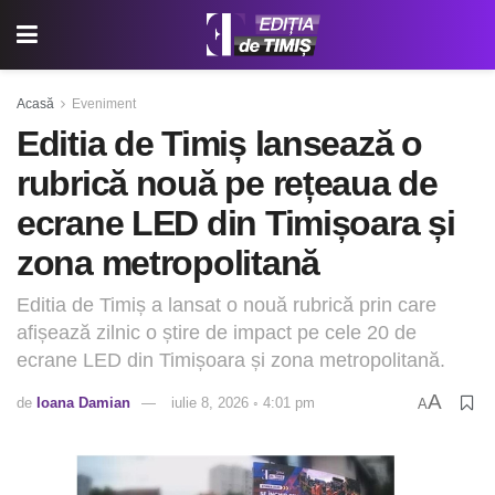
Acasă
Eveniment
Editia de Timiș lansează o
rubrică nouă pe rețeaua de
ecrane LED din Timișoara și
zona metropolitană
Editia de Timiș a lansat o nouă rubrică prin care
afișează zilnic o știre de impact pe cele 20 de
ecrane LED din Timișoara și zona metropolitană.
A
de
Ioana Damian
iulie 8, 2026 ◦ 4:01 pm
A