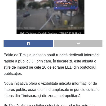
Editia de Timiș a lansat o nouă rubrică dedicată informării
rapide a publicului, prin care, în fiecare zi, este afișată o
știre de impact pe cele 20 de ecrane LED din portofoliul
publicației.
Noua inițiativă oferă o vizibilitate ridicată informațiilor de
interes public, ecranele fiind amplasate în puncte cu trafic
intens din Timișoara și din zona metropolitană.
Pe lângă afișarea știrilor selectate de redacție, rețeaua