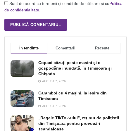
Sunt de acord cu termenii și condițiile de utilizare și cu
Politica
de confidențialitate
.
În tendințe
Comentarii
Recente
Copaci căzuți peste mașini și o
gospodărie inundată, în Timișoara și
Chișoda
AUGUST 7, 2026
Carambol cu 4 mașini, la ieșire din
Timișoara
AUGUST 7, 2026
„Regele TikTok-ului”, reţinut de poliţiştii
din Timişoara pentru provocări
scandaloase