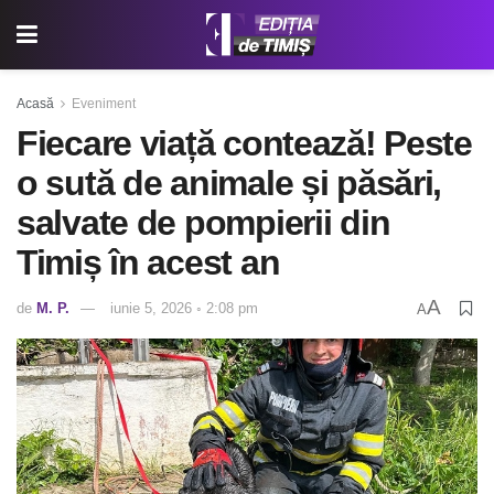
Acasă
Eveniment
Fiecare viață contează! Peste
o sută de animale și păsări,
salvate de pompierii din
Timiș în acest an
A
de
M. P.
iunie 5, 2026 ◦ 2:08 pm
A