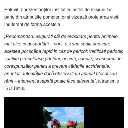
Potrivit reprezentanților instituției, astfel de misiuni fac
parte din atribuțiile pompierilor și vizează protejarea vieții,
indiferent de forma acesteia.
„Recomandări: asigurați căi de evacuare pentru animale,
mai ales în gospodării – porți, uși sau spații prin care
acestea pot scăpa rapid în caz de pericol; verificați periodic
spațiile periculoase (fântâni, beciuri, canale) și acoperiți-le
corespunzător pentru a preveni căderile accidentale;
anunțați autoritățile dacă observați un animal blocat sau
rănit – intervenția rapidă poate face diferența”
, a transmis
ISU Timiș.