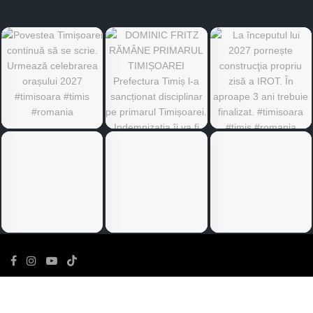
©
Ediția de Timiș
- Toate drepturile rezervate