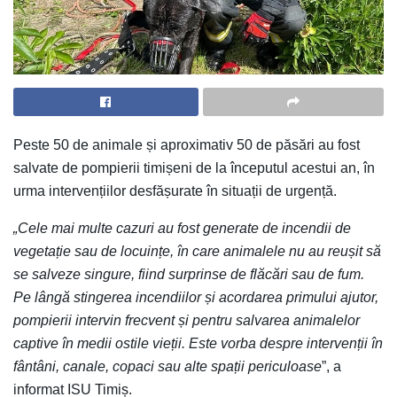
Peste 50 de animale și aproximativ 50 de păsări au fost
salvate de pompierii timișeni de la începutul acestui an, în
urma intervențiilor desfășurate în situații de urgență.
„Cele mai multe cazuri au fost generate de incendii de
vegetație sau de locuințe, în care animalele nu au reușit să
se salveze singure, fiind surprinse de flăcări sau de fum.
Pe lângă stingerea incendiilor și acordarea primului ajutor,
pompierii intervin frecvent și pentru salvarea animalelor
captive în medii ostile vieții. Este vorba despre intervenții în
fântâni, canale, copaci sau alte spații periculoase
”, a
informat ISU Timiș.