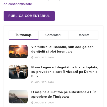
de confidențialitate
.
În tendințe
Comentarii
Recente
Vin furtunile! Banatul, sub cod galben
de vijelii şi ploi torenţiale
AUGUST 5, 2026
Noua Legea a Integrității a fost adoptată,
cu prevederile care îl vizează pe Dominic
Fritz
AUGUST 5, 2026
O maşină a luat foc pe autostrada A1, în
apropiere de Timişoara
AUGUST 6, 2026