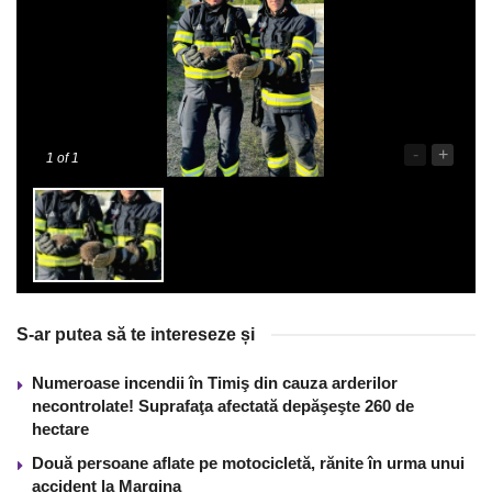
-
+
1
of 1
S-ar putea să te intereseze și
Numeroase incendii în Timiş din cauza arderilor
necontrolate! Suprafaţa afectată depăşeşte 260 de
hectare
Două persoane aflate pe motocicletă, rănite în urma unui
accident la Margina