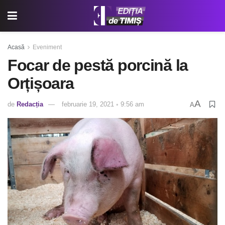
Acasă
Eveniment
Focar de pestă porcină la
Orțișoara
A
de
Redacția
februarie 19, 2021 ◦ 9:56 am
A