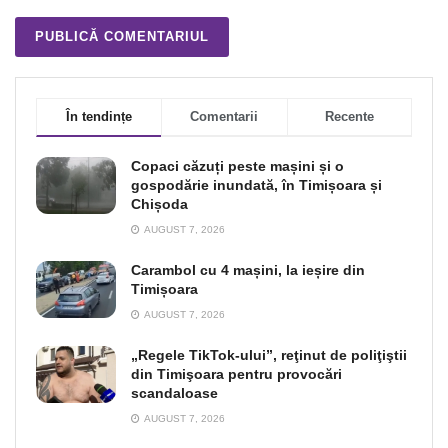
În tendințe
Comentarii
Recente
Copaci căzuți peste mașini și o
gospodărie inundată, în Timișoara și
Chișoda
AUGUST 7, 2026
Carambol cu 4 mașini, la ieșire din
Timișoara
AUGUST 7, 2026
„Regele TikTok-ului”, reţinut de poliţiştii
din Timişoara pentru provocări
scandaloase
AUGUST 7, 2026