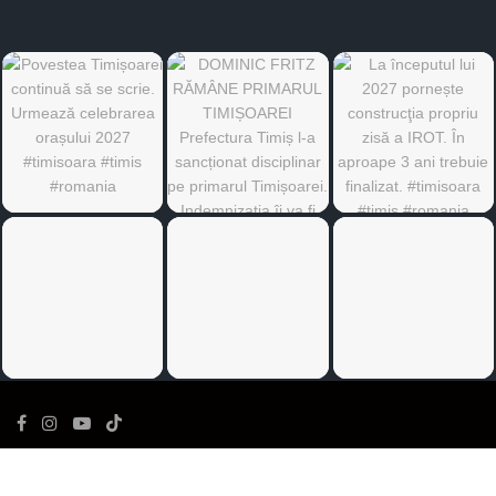
©
Ediția de Timiș
- Toate drepturile rezervate