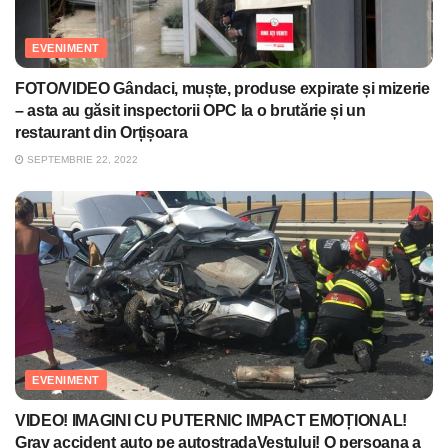
EVENIMENT
FOTO/VIDEO Gândaci, muște, produse expirate și mizerie
– asta au găsit inspectorii OPC la o brutărie și un
restaurant din Orțișoara
SEPTEMBRIE 22, 2022
EVENIMENT
VIDEO! IMAGINI CU PUTERNIC IMPACT EMOȚIONAL!
Grav accident auto pe autostradaVestului! O persoana a