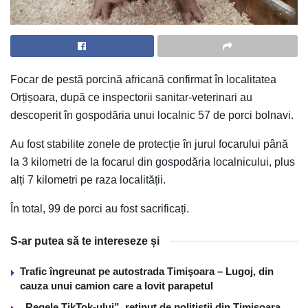
Focar de pestă porcină africană confirmat în localitatea
Orțișoara, după ce inspectorii sanitar-veterinari au
descoperit în gospodăria unui localnic 57 de porci bolnavi.
Au fost stabilite zonele de protecție în jurul focarului până
la 3 kilometri de la focarul din gospodăria localnicului, plus
alți 7 kilometri pe raza localității.
În total, 99 de porci au fost sacrificați.
S-ar putea să te intereseze și
Trafic îngreunat pe autostrada Timişoara – Lugoj, din
cauza unui camion care a lovit parapetul
„Regele TikTok-ului”, reţinut de poliţiştii din Timişoara