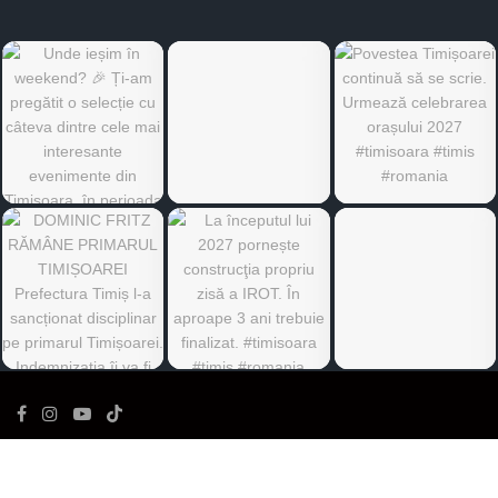
©
Ediția de Timiș
- Toate drepturile rezervate