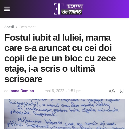
Acasă
Eveniment
Fostul iubit al Iuliei, mama
care s-a aruncat cu cei doi
copii de pe un bloc cu zece
etaje, i-a scris o ultimă
scrisoare
A
de
Ioana Damian
mai 6, 2022 ◦ 1:51 pm
A