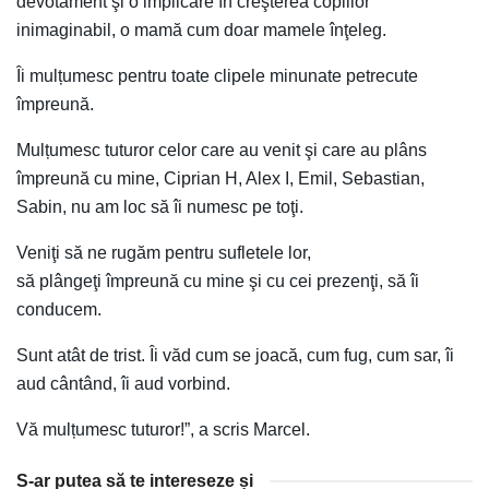
devotament şi o implicare în creşterea copiilor
inimaginabil, o mamă cum doar mamele înţeleg.
Îi mulțumesc pentru toate clipele minunate petrecute
împreună.
Mulțumesc tuturor celor care au venit şi care au plâns
împreună cu mine, Ciprian H, Alex I, Emil, Sebastian,
Sabin, nu am loc să îi numesc pe toţi.
Veniţi să ne rugăm pentru sufletele lor,
să plângeţi împreună cu mine şi cu cei prezenţi, să îi
conducem.
Sunt atât de trist. Îi văd cum se joacă, cum fug, cum sar, îi
aud cântând, îi aud vorbind.
Vă mulțumesc tuturor!”, a scris Marcel.
S-ar putea să te intereseze și