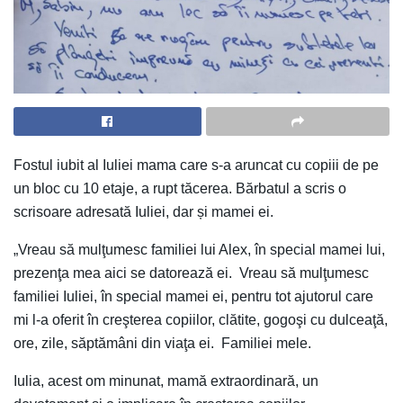
Fostul iubit al Iuliei mama care s-a aruncat cu copiii de pe
un bloc cu 10 etaje, a rupt tăcerea. Bărbatul a scris o
scrisoare adresată Iuliei, dar și mamei ei.
„Vreau să mulţumesc familiei lui Alex, în special mamei lui,
prezenţa mea aici se datorează ei. Vreau să mulţumesc
familiei Iuliei, în special mamei ei, pentru tot ajutorul care
mi l-a oferit în creşterea copiilor, clătite, gogoşi cu dulceaţă,
ore, zile, săptămâni din viaţa ei. Familiei mele.
Iulia, acest om minunat, mamă extraordinară, un