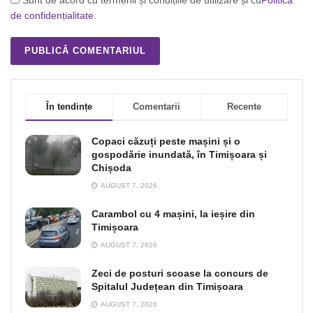
Sunt de acord cu termenii și condițiile de utilizare și cu
Politica
de confidențialitate
.
În tendințe
Comentarii
Recente
Copaci căzuți peste mașini și o
gospodărie inundată, în Timișoara și
Chișoda
AUGUST 7, 2026
Carambol cu 4 mașini, la ieșire din
Timișoara
AUGUST 7, 2026
Zeci de posturi scoase la concurs de
Spitalul Județean din Timișoara
AUGUST 7, 2026