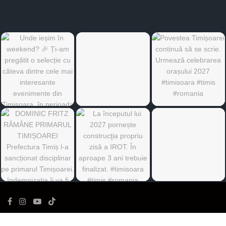
©
Ediția de Timiș
- Toate drepturile rezervate