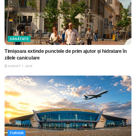
SĂNĂTATE
Timișoara extinde punctele de prim ajutor și hidratare în
zilele caniculare
AUGUST 7, 2026
TURISM