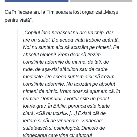
Ca în fiecare an, la Timișoara a fost organizat „Marșul
pentru viață”.
„Copilul încă nenăscut nu are un chip, dar
are un suflet. De aceea viața trebuie apărată.
Noi nu suntem aici să acuzăm pe nimeni. Pe
absolut nimeni! Vrem doar să trezim
conștiințe adormite de mame, de tați, de
rude, de așa-ziși sfătuitori sau de cadre
medicale. De aceea suntem aici: să trezim
conștiințe adormite. Nu acuzăm pe absolut
nimeni de nimic. Vrem doar să spunem că, în
numele Domnului, avortul este un păcat
foarte grav. În Biblie, porunca este foarte
clară, «Să nu ucizi!». […] Există căi de
iertare și căi de vindecare. Vindecare
sufletească și psihologică. Dincolo de
vindecarea care vine cu ajutorul