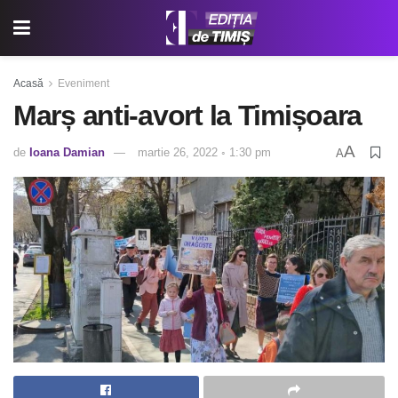
Acasă
Eveniment
Marș anti-avort la Timișoara
A
de
Ioana Damian
martie 26, 2022 ◦ 1:30 pm
A