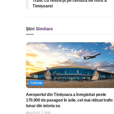
Trafic cu restricții pe centura de nord a
Timișoarei
Știri
Similare
TURISM
Aeroportul din Timișoara a înregistrat peste
170.000 de pasageri în iulie, cel mai ridicat trafic
lunar din istoria sa
AUGUST 7, 2026