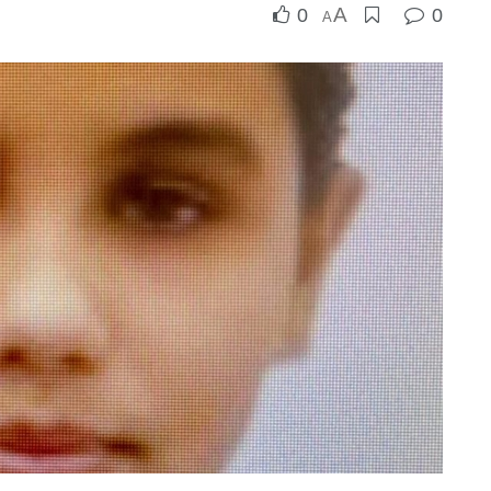
A
0
0
A