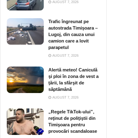
AUGUST 7, 2026
Trafic îngreunat pe
autostrada Timişoara –
Lugoj, din cauza unui
camion care a lovit
parapetul
AUGUST 7, 2026
Alertă meteo! Caniculă
şi ploi în zona de vest a
ţării, la sfârşit de
săptămână
AUGUST 7, 2026
„Regele TikTok-ului”,
reţinut de poliţiştii din
Timişoara pentru
provocări scandaloase