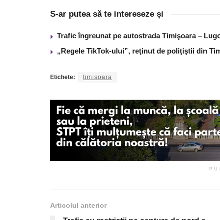
S-ar putea să te intereseze și
Trafic îngreunat pe autostrada Timişoara – Lugo
„Regele TikTok-ului”, reţinut de poliţiştii din 
Etichete:
timisoara
PU
Articolul anterior