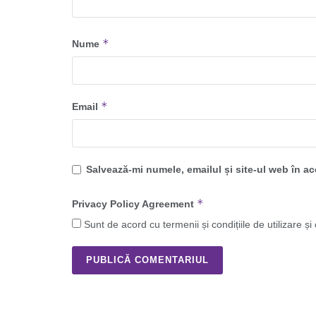
*
Nume
*
Email
Salvează-mi numele, emailul și site-ul web în a
*
Privacy Policy Agreement
Sunt de acord cu termenii și condițiile de utilizare și