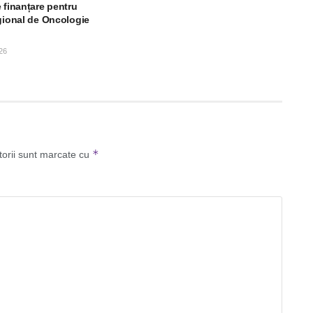
 finanțare pentru
egional de Oncologie
26
*
torii sunt marcate cu