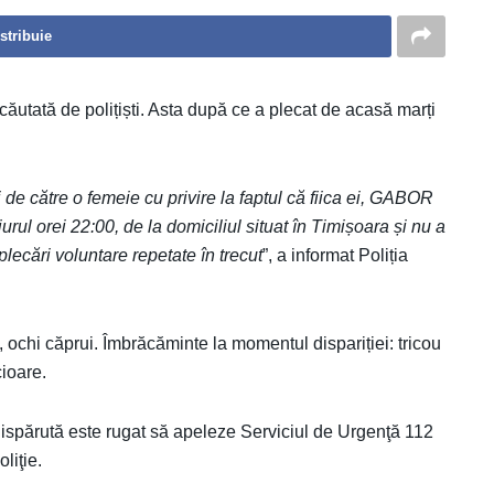
stribuie
căutată de polițiști. Asta după ce a plecat de acasă marți
ți de către o femeie cu privire la faptul că fiica ei, GABOR
 jurul orei 22:00, de la domiciliul situat în Timișoara și nu a
lecări voluntare repetate în trecut
”, a informat Poliția
 ochi căprui. Îmbrăcăminte la momentul dispariției: tricou
ioare.
 dispărută este rugat să apeleze Serviciul de Urgenţă 112
liţie.