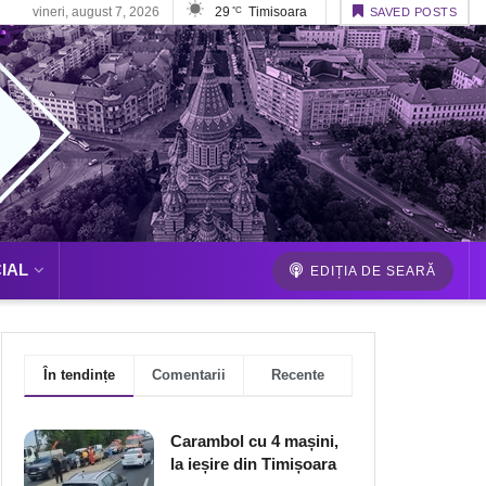
vineri, august 7, 2026
29
Timisoara
°C
SAVED POSTS
IAL
EDIȚIA DE SEARĂ
În tendințe
Comentarii
Recente
Carambol cu 4 mașini,
la ieșire din Timișoara