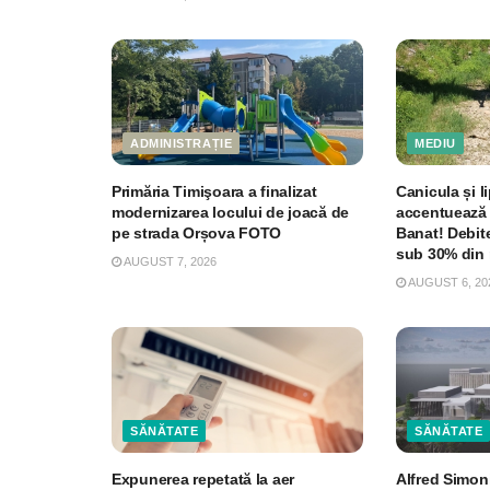
ADMINISTRAȚIE
MEDIU
Primăria Timişoara a finalizat
Canicula și li
modernizarea locului de joacă de
accentuează 
pe strada Orșova FOTO
Banat! Debite
sub 30% din 
AUGUST 7, 2026
AUGUST 6, 20
SĂNĂTATE
SĂNĂTATE
Expunerea repetată la aer
Alfred Simon