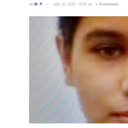
de
M. P.
iulie 16, 2025 ◦ 9:49 am
in
Eveniment