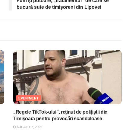
Fum și putoare, „tratamentul” de care se
bucură sute de timișoreni din Lipovei
EVENIMENT
„Regele TikTok-ului”, reţinut de poliţiştii din
Timişoara pentru provocări scandaloase
AUGUST 7, 2026