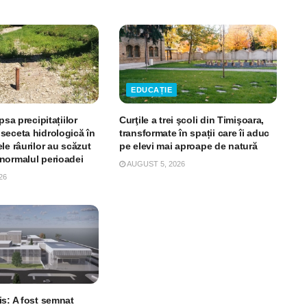
EDUCAȚIE
psa precipitațiilor
Curţile a trei şcoli din Timişoara,
seceta hidrologică în
transformate în spații care îi aduc
le râurilor au scăzut
pe elevi mai aproape de natură
normalul perioadei
AUGUST 5, 2026
26
is: A fost semnat