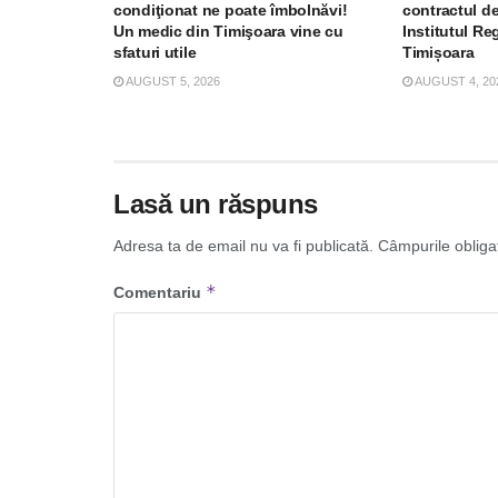
condiţionat ne poate îmbolnăvi!
contractul de
Un medic din Timişoara vine cu
Institutul R
sfaturi utile
Timișoara
AUGUST 5, 2026
AUGUST 4, 20
Lasă un răspuns
Adresa ta de email nu va fi publicată.
Câmpurile obliga
*
Comentariu