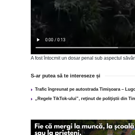
A fost întocmit un dosar penal sub aspectul săvârș
S-ar putea să te intereseze și
Trafic îngreunat pe autostrada Timişoara – Lugo
„Regele TikTok-ului”, reţinut de poliţiştii din 