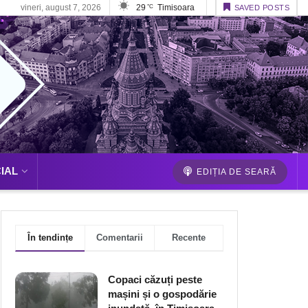
vineri, august 7, 2026
29
Timisoara
°C
SAVED POSTS
IAL
EDIȚIA DE SEARĂ
În tendințe
Comentarii
Recente
Copaci căzuți peste
mașini și o gospodărie