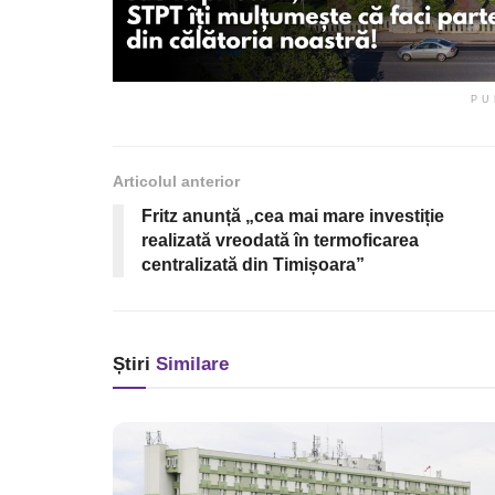
PU
Articolul anterior
Fritz anunță „cea mai mare investiție
realizată vreodată în termoficarea
centralizată din Timișoara”
Știri
Similare