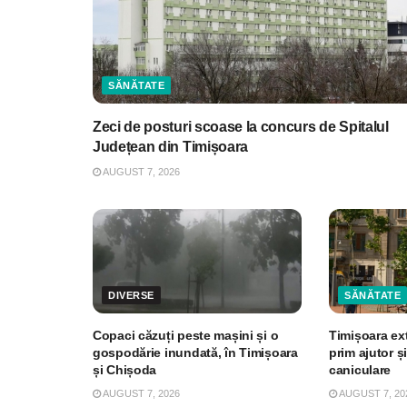
SĂNĂTATE
Zeci de posturi scoase la concurs de Spitalul
Județean din Timișoara
AUGUST 7, 2026
DIVERSE
SĂNĂTATE
Copaci căzuți peste mașini și o
Timișoara ex
gospodărie inundată, în Timișoara
prim ajutor și
și Chișoda
caniculare
AUGUST 7, 2026
AUGUST 7, 20