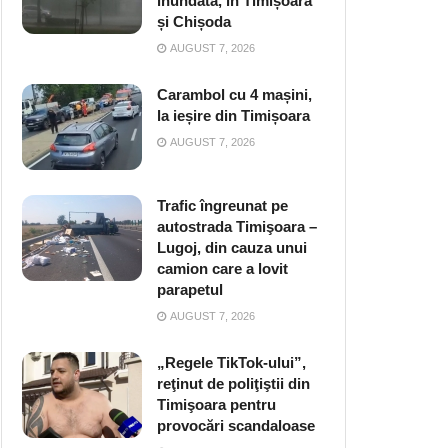
inundată, în Timișoara
și Chișoda
AUGUST 7, 2026
Carambol cu 4 mașini,
la ieșire din Timișoara
AUGUST 7, 2026
Trafic îngreunat pe
autostrada Timişoara –
Lugoj, din cauza unui
camion care a lovit
parapetul
AUGUST 7, 2026
„Regele TikTok-ului”,
reţinut de poliţiştii din
Timişoara pentru
provocări scandaloase