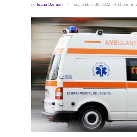
de
Ioana Damian
septembrie 30, 2022 ◦ 4:11 pm
in