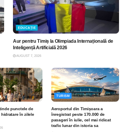
EDUCAȚIE
Aur pentru Timiș la Olimpiada Internațională de
Inteligență Artificială 2026
AUGUST 7, 2026
TURISM
tinde punctele de
Aeroportul din Timișoara a
 hidratare în zilele
înregistrat peste 170.000 de
pasageri în iulie, cel mai ridicat
trafic lunar din istoria sa
26