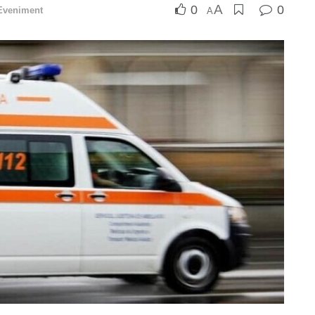
A
0
0
Eveniment
A