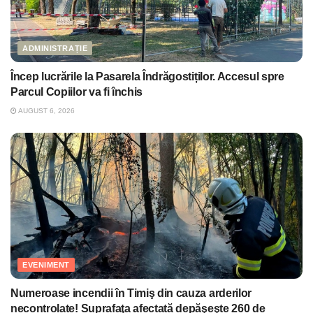
ADMINISTRAȚIE
Încep lucrările la Pasarela Îndrăgostiților. Accesul spre
Parcul Copiilor va fi închis
AUGUST 6, 2026
EVENIMENT
Numeroase incendii în Timiş din cauza arderilor
necontrolate! Suprafaţa afectată depăşeşte 260 de