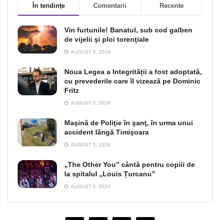
În tendințe
Comentarii
Recente
Vin furtunile! Banatul, sub cod galben
de vijelii şi ploi torenţiale
AUGUST 5, 2026
Noua Legea a Integrității a fost adoptată,
cu prevederile care îl vizează pe Dominic
Fritz
AUGUST 5, 2026
Maşină de Poliţie în şanţ, în urma unui
accident lângă Timişoara
AUGUST 5, 2026
„The Other You” cântă pentru copiii de
la spitalul „Louis Țurcanu”
AUGUST 5, 2026