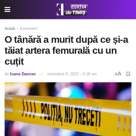
Acasă
Eveniment
O tânără a murit după ce și-a
tăiat artera femurală cu un
cuțit
A
de
Ioana Damian
octombrie 9, 2022 ◦ 9:18 am
A