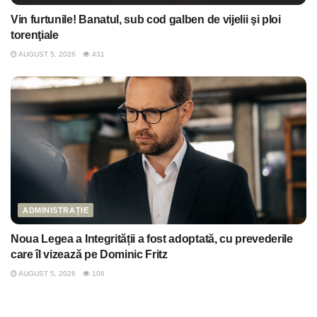
Vin furtunile! Banatul, sub cod galben de vijelii şi ploi
torenţiale
AUGUST 5, 2026
431
ADMINISTRAȚIE
Noua Legea a Integrității a fost adoptată, cu prevederile
care îl vizează pe Dominic Fritz
AUGUST 5, 2026
106