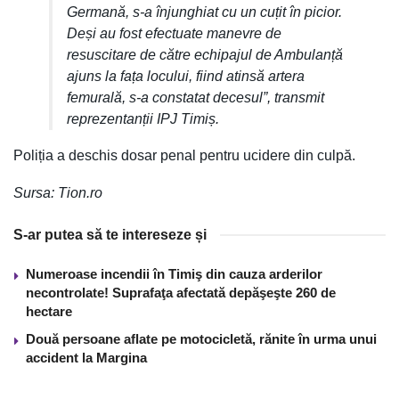
Germană, s-a înjunghiat cu un cuțit în picior.
Deși au fost efectuate manevre de
resuscitare de către echipajul de Ambulanță
ajuns la fața locului, fiind atinsă artera
femurală, s-a constatat decesul”, transmit
reprezentanții IPJ Timiș.
Poliția a deschis dosar penal pentru ucidere din culpă.
Sursa: Tion.ro
S-ar putea să te intereseze și
Numeroase incendii în Timiş din cauza arderilor
necontrolate! Suprafaţa afectată depăşeşte 260 de
hectare
Două persoane aflate pe motocicletă, rănite în urma unui
accident la Margina