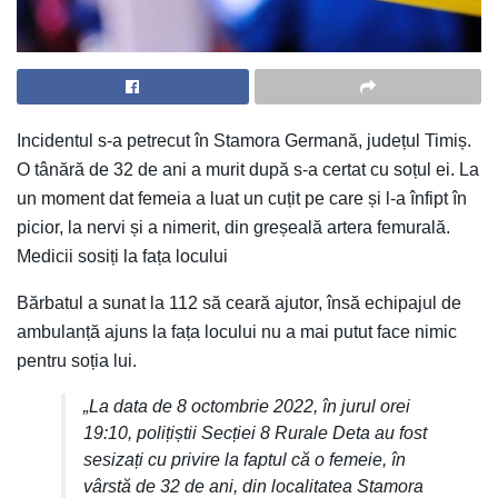
Incidentul s-a petrecut în Stamora Germană, județul Timiș.
O tânără de 32 de ani a murit după s-a certat cu soțul ei. La
un moment dat femeia a luat un cuțit pe care și l-a înfipt în
picior, la nervi și a nimerit, din greșeală artera femurală.
Medicii sosiți la fața locului
Bărbatul a sunat la 112 să ceară ajutor, însă echipajul de
ambulanță ajuns la fața locului nu a mai putut face nimic
pentru soția lui.
„La data de 8 octombrie 2022, în jurul orei
19:10, polițiștii Secției 8 Rurale Deta au fost
sesizați cu privire la faptul că o femeie, în
vârstă de 32 de ani, din localitatea Stamora