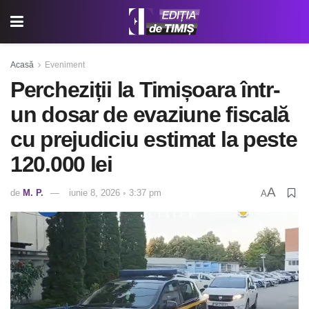
Acasă
Eveniment
Percheziții la Timișoara într-
un dosar de evaziune fiscală
cu prejudiciu estimat la peste
120.000 lei
A
de
M. P.
iunie 8, 2026 ◦ 3:37 pm
A