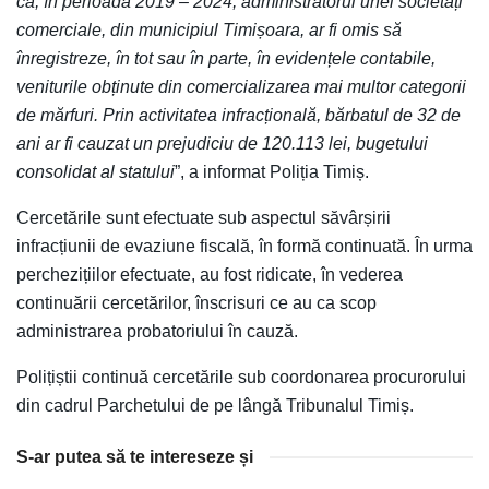
că, în perioada 2019 – 2024, administratorul unei societăți
comerciale, din municipiul Timișoara, ar fi omis să
înregistreze, în tot sau în parte, în evidențele contabile,
veniturile obținute din comercializarea mai multor categorii
de mărfuri. Prin activitatea infracțională, bărbatul de 32 de
ani ar fi cauzat un prejudiciu de 120.113 lei, bugetului
consolidat al statului
”, a informat Poliția Timiș.
Cercetările sunt efectuate sub aspectul săvârșirii
infracțiunii de evaziune fiscală, în formă continuată. În urma
perchezițiilor efectuate, au fost ridicate, în vederea
continuării cercetărilor, înscrisuri ce au ca scop
administrarea probatoriului în cauză.
Polițiștii continuă cercetările sub coordonarea procurorului
din cadrul Parchetului de pe lângă Tribunalul Timiș.
S-ar putea să te intereseze și