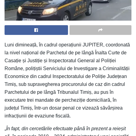
Luni dimineață, în cadrul operațiunii JUPITER, coordonată
la nivel național de Parchetul de pe lângă Înalta Curte de
Casație și Justiție și Inspectoratul General al Poliției
Române, polițiștii Serviciului de Investigare a Criminalității
Economice din cadrul Inspectoratului de Poliție Județean
Timiș, sub supravegherea procurorului de caz din cadrul
Parchetului de pe lângă Tribunalul Timiș, au pus în
executare trei mandate de percheziție domiciliară, în
județul Timiș, într-un dosar penal ce vizează săvârșirea
infracțiunii de evaziune fiscală.
„
În fapt, din cercetările efectuate până în prezent a reieșit