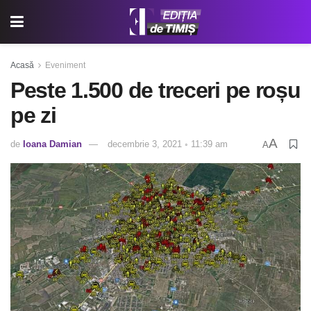
Acasă
Eveniment
Peste 1.500 de treceri pe roșu
pe zi
A
de
Ioana Damian
decembrie 3, 2021 ◦ 11:39 am
A