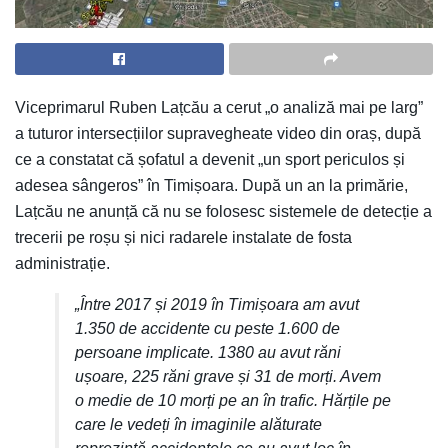
Viceprimarul Ruben Lațcău a cerut „o analiză mai pe larg”
a tuturor intersecțiilor supravegheate video din oraș, după
ce a constatat că șofatul a devenit „un sport periculos și
adesea sângeros” în Timișoara. După un an la primărie,
Lațcău ne anunță că nu se folosesc sistemele de detecție a
trecerii pe roșu și nici radarele instalate de fosta
administrație.
„Între 2017 și 2019 în Timișoara am avut
1.350 de accidente cu peste 1.600 de
persoane implicate. 1380 au avut răni
ușoare, 225 răni grave și 31 de morți. Avem
o medie de 10 morți pe an în trafic. Hărțile pe
care le vedeți în imaginile alăturate