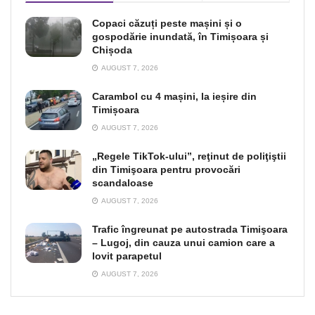
Copaci căzuți peste mașini și o
gospodărie inundată, în Timișoara și
Chișoda
AUGUST 7, 2026
Carambol cu 4 mașini, la ieșire din
Timișoara
AUGUST 7, 2026
„Regele TikTok-ului”, reţinut de poliţiştii
din Timişoara pentru provocări
scandaloase
AUGUST 7, 2026
Trafic îngreunat pe autostrada Timişoara
– Lugoj, din cauza unui camion care a
lovit parapetul
AUGUST 7, 2026