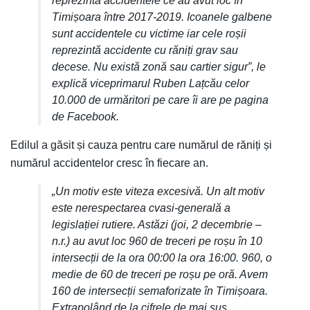
reprezintă accidentele ce au avut loc în
Timișoara între 2017-2019. Icoanele galbene
sunt accidentele cu victime iar cele roșii
reprezintă accidente cu răniți grav sau
decese. Nu există zonă sau cartier sigur”, le
explică viceprimarul Ruben Lațcău celor
10.000 de urmăritori pe care îi are pe pagina
de Facebook.
Edilul a găsit și cauza pentru care numărul de răniți și
numărul accidentelor cresc în fiecare an.
„Un motiv este viteza excesivă. Un alt motiv
este nerespectarea cvasi-generală a
legislației rutiere. Astăzi (joi, 2 decembrie –
n.r.) au avut loc 960 de treceri pe roșu în 10
intersecții de la ora 00:00 la ora 16:00. 960, o
medie de 60 de treceri pe roșu pe oră. Avem
160 de intersecții semaforizate în Timișoara.
Extrapolând de la cifrele de mai sus,