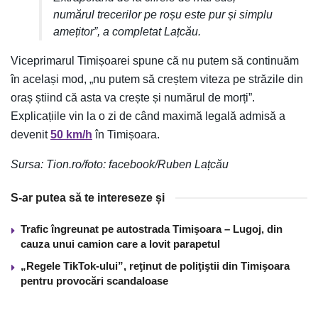
numărul trecerilor pe roșu este pur și simplu
amețitor”, a completat Lațcău.
Viceprimarul Timișoarei spune că nu putem să continuăm
în același mod, „nu putem să creștem viteza pe străzile din
oraș știind că asta va crește și numărul de morți”.
Explicațiile vin la o zi de când maximă legală admisă a
devenit
50 km/h
în Timișoara.
Sursa: Tion.ro/foto: facebook/Ruben Lațcău
S-ar putea să te intereseze și
Trafic îngreunat pe autostrada Timişoara – Lugoj, din
cauza unui camion care a lovit parapetul
„Regele TikTok-ului”, reţinut de poliţiştii din Timişoara
pentru provocări scandaloase