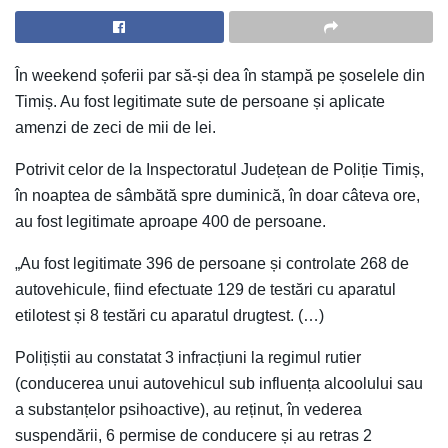
În weekend șoferii par să-și dea în stampă pe șoselele din
Timiș. Au fost legitimate sute de persoane și aplicate
amenzi de zeci de mii de lei.
P
otrivit celor de la Inspectoratul Județean de Poliție Timiș,
în noaptea de sâmbătă spre duminică, în doar câteva ore,
au fost legitimate aproape 400 de persoane.
„Au fost legitimate 396 de persoane și controlate 268 de
autovehicule, fiind efectuate 129 de testări cu aparatul
etilotest și 8 testări cu aparatul drugtest. (…)
Polițiștii au constatat 3 infracțiuni la regimul rutier
(conducerea unui autovehicul sub influența alcoolului sau
a substanțelor psihoactive), au reținut, în vederea
suspendării, 6 permise de conducere și au retras 2