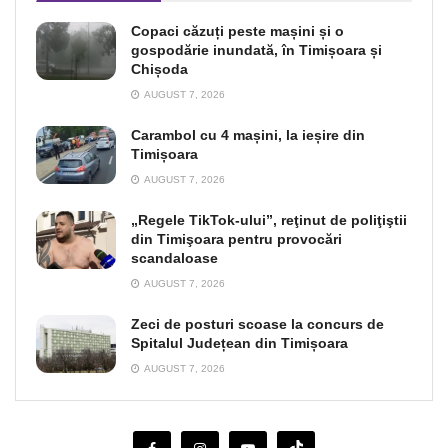
Copaci căzuți peste mașini și o
gospodărie inundată, în Timișoara și
Chișoda
AUGUST 7, 2026
Carambol cu 4 mașini, la ieșire din
Timișoara
AUGUST 7, 2026
„Regele TikTok-ului”, reţinut de poliţiştii
din Timişoara pentru provocări
scandaloase
AUGUST 7, 2026
Zeci de posturi scoase la concurs de
Spitalul Județean din Timișoara
AUGUST 7, 2026