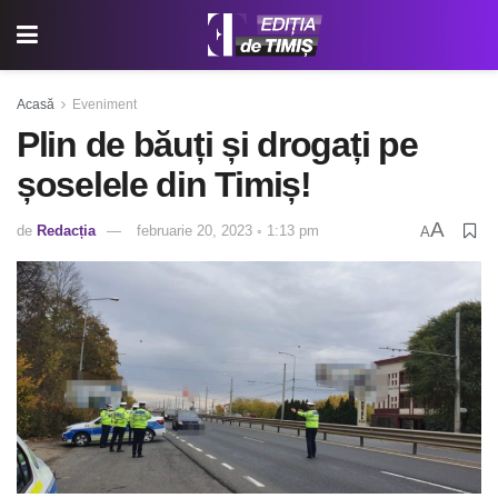
Acasă
Eveniment
Plin de băuți și drogați pe
șoselele din Timiș!
A
de
Redacția
februarie 20, 2023 ◦ 1:13 pm
A