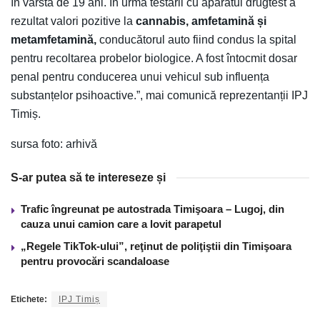
în vârstă de 19 ani. În urma testării cu aparatul drugtest a
rezultat valori pozitive la
cannabis,
amfetamină și
metamfetamină
,
conducătorul auto fiind condus la spital
pentru recoltarea probelor biologice. A fost întocmit dosar
penal pentru conducerea unui vehicul sub influența
substanțelor psihoactive.”, mai comunică reprezentanții IPJ
Timiș.
sursa foto: arhivă
S-ar putea să te intereseze și
Trafic îngreunat pe autostrada Timişoara – Lugoj, din
cauza unui camion care a lovit parapetul
„Regele TikTok-ului”, reţinut de poliţiştii din Timişoara
pentru provocări scandaloase
Etichete:
IPJ Timiș