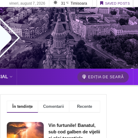
vineri, august 7, 2026
31
Timisoara
°C
SAVED POSTS
IAL
EDIȚIA DE SEARĂ
În tendințe
Comentarii
Recente
Vin furtunile! Banatul,
sub cod galben de vijelii