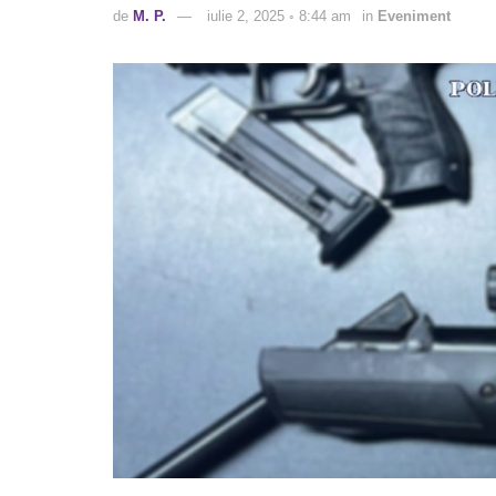
de
M. P.
iulie 2, 2025 ◦ 8:44 am
in
Eveniment