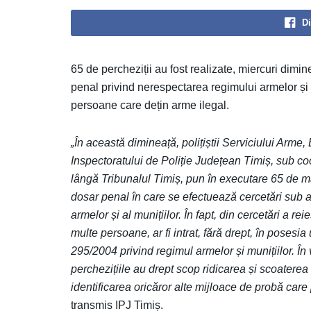
Di
65 de percheziții au fost realizate, miercuri dimine
penal privind nerespectarea regimului armelor și al
persoane care dețin arme ilegal.
„În această dimineață, polițiștii Serviciului Arme
Inspectoratului de Poliție Județean Timiș, sub c
lângă Tribunalul Timiș, pun în executare 65 de ma
dosar penal în care se efectuează cercetări sub a
armelor și al munițiilor. În fapt, din cercetări a r
multe persoane, ar fi intrat, fără drept, în posesi
295/2004 privind regimul armelor și munițiilor. În 
perchezițiile au drept scop ridicarea și scoaterea d
identificarea oricăror alte mijloace de probă care p
transmis IPJ Timiș.