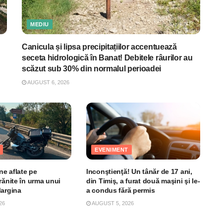
MEDIU
Canicula și lipsa precipitațiilor accentuează
seceta hidrologică în Banat! Debitele râurilor au
scăzut sub 30% din normalul perioadei
AUGUST 6, 2026
EVENIMENT
e aflate pe
Inconştienţă! Un tânăr de 17 ani,
rănite în urma unui
din Timiş, a furat două maşini şi le-
Margina
a condus fără permis
26
AUGUST 5, 2026