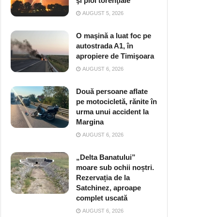
şi ploi torenţiale
AUGUST 5, 2026
O maşină a luat foc pe
autostrada A1, în
apropiere de Timişoara
AUGUST 6, 2026
Două persoane aflate
pe motocicletă, rănite în
urma unui accident la
Margina
AUGUST 6, 2026
„Delta Banatului”
moare sub ochii noștri.
Rezervația de la
Satchinez, aproape
complet uscată
AUGUST 6, 2026