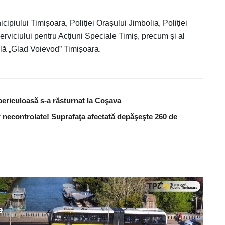
nicipiului Timișoara, Poliției Orașului Jimbolia, Poliției
erviciului pentru Acțiuni Speciale Timiș, precum și al
lă „Glad Voievod” Timișoara.
periculoasă s-a răsturnat la Coşava
 necontrolate! Suprafaţa afectată depăşeşte 260 de