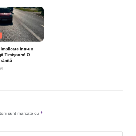
 implicate într-un
gă Timişoara! O
 rănită
26
*
torii sunt marcate cu