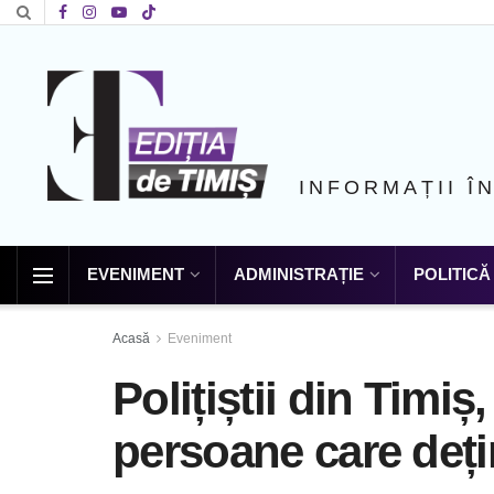
INFORMAȚII Î
EVENIMENT
ADMINISTRAȚIE
POLITICĂ
Acasă
Eveniment
Polițiștii din Timiș,
persoane care deți