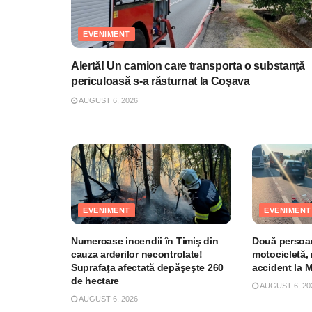
EVENIMENT
Alertă! Un camion care transporta o substanţă
periculoasă s-a răsturnat la Coşava
AUGUST 6, 2026
EVENIMENT
EVENIMENT
Numeroase incendii în Timiş din
Două persoan
cauza arderilor necontrolate!
motocicletă, 
Suprafaţa afectată depăşeşte 260
accident la 
de hectare
AUGUST 6, 20
AUGUST 6, 2026