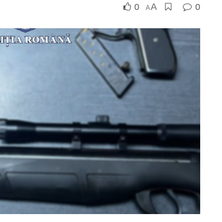
A
0
0
A