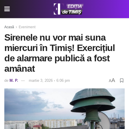
Acasă
Eveniment
Sirenele nu vor mai suna
miercuri în Timiș! Exercițiul
de alarmare publică a fost
amânat
A
de
M. P.
martie 3, 2026 ◦ 6:06 pm
A