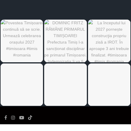
©
Ediția de Timiș
- Toate drepturile rezervate