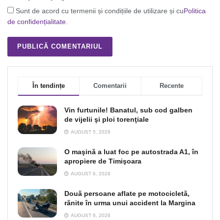
Sunt de acord cu termenii și condițiile de utilizare și cu
Politica
de confidențialitate
.
În tendințe
Comentarii
Recente
Vin furtunile! Banatul, sub cod galben
de vijelii şi ploi torenţiale
AUGUST 5, 2026
O maşină a luat foc pe autostrada A1, în
apropiere de Timişoara
AUGUST 6, 2026
Două persoane aflate pe motocicletă,
rănite în urma unui accident la Margina
AUGUST 6, 2026