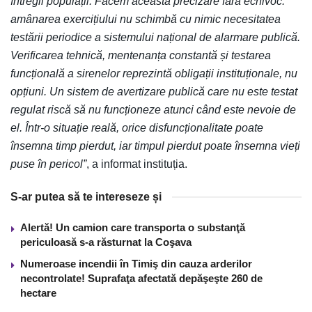
întregii populații. Facem această precizare fără echivoc:
amânarea exercițiului nu schimbă cu nimic necesitatea
testării periodice a sistemului național de alarmare publică.
Verificarea tehnică, mentenanța constantă și testarea
funcțională a sirenelor reprezintă obligații instituționale, nu
opțiuni. Un sistem de avertizare publică care nu este testat
regulat riscă să nu funcționeze atunci când este nevoie de
el. Într-o situație reală, orice disfuncționalitate poate
însemna timp pierdut, iar timpul pierdut poate însemna vieți
puse în pericol”
, a informat instituția.
S-ar putea să te intereseze și
Alertă! Un camion care transporta o substanţă
periculoasă s-a răsturnat la Coşava
Numeroase incendii în Timiş din cauza arderilor
necontrolate! Suprafaţa afectată depăşeşte 260 de
hectare