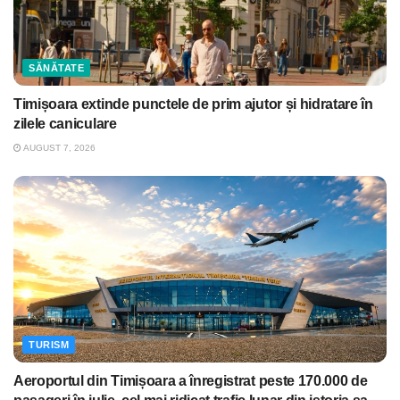
SĂNĂTATE
Timișoara extinde punctele de prim ajutor și hidratare în
zilele caniculare
AUGUST 7, 2026
TURISM
Aeroportul din Timișoara a înregistrat peste 170.000 de