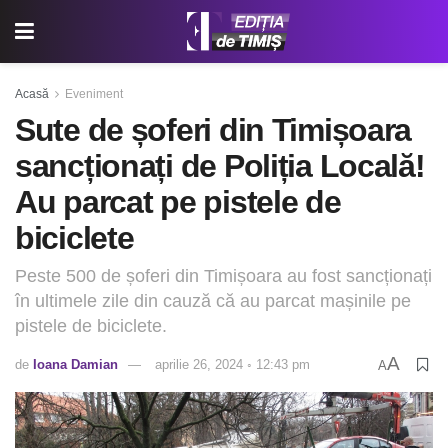
Acasă
Eveniment
Sute de șoferi din Timișoara
sancționați de Poliția Locală!
Au parcat pe pistele de
biciclete
Peste 500 de șoferi din Timișoara au fost sancționați
în ultimele zile din cauză că au parcat mașinile pe
pistele de biciclete.
A
de
Ioana Damian
aprilie 26, 2024 ◦ 12:43 pm
A