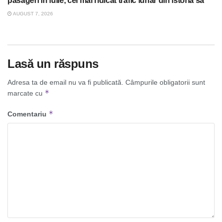
pasageri în iulie, cel mai ridicat trafic lunar din istoria sa
AUGUST 7, 2026
Lasă un răspuns
Adresa ta de email nu va fi publicată.
Câmpurile obligatorii sunt
*
marcate cu
*
Comentariu