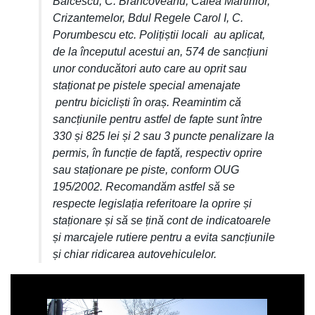
Bălcescu, C. Brâncoveanu, Calea Martirilor,
Crizantemelor, Bdul Regele Carol I, C.
Porumbescu etc. Polițiștii locali au aplicat,
de la începutul acestui an, 574 de sancțiuni
unor conducători auto care au oprit sau
staționat pe pistele special amenajate
pentru bicicliști în oraș. Reamintim că
sancțiunile pentru astfel de fapte sunt între
330 și 825 lei și 2 sau 3 puncte penalizare la
permis, în funcție de faptă, respectiv oprire
sau staționare pe piste, conform OUG
195/2002. Recomandăm astfel să se
respecte legislația referitoare la oprire și
staționare și să se țină cont de indicatoarele
și marcajele rutiere pentru a evita sancțiunile
și chiar ridicarea autovehiculelor.