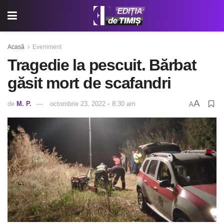
Acasă
Eveniment
Tragedie la pescuit. Bărbat
găsit mort de scafandri
A
de
M. P.
octombrie 23, 2022 ◦ 8:30 am
A