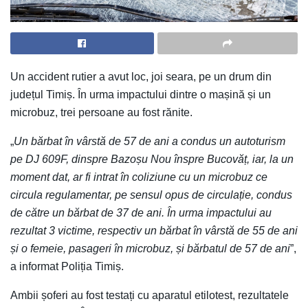
Un accident rutier a avut loc, joi seara, pe un drum din
județul Timiș. În urma impactului dintre o mașină și un
microbuz, trei persoane au fost rănite.
„
Un bărbat în vârstă de 57 de ani a condus un autoturism
pe DJ 609F, dinspre Bazoșu Nou înspre Bucovăț, iar, la un
moment dat, ar fi intrat în coliziune cu un microbuz ce
circula regulamentar, pe sensul opus de circulație, condus
de către un bărbat de 37 de ani. În urma impactului au
rezultat 3 victime, respectiv un bărbat în vârstă de 55 de ani
și o femeie, pasageri în microbuz, și bărbatul de 57 de ani
”,
a informat Poliția Timiș.
Ambii șoferi au fost testați cu aparatul etilotest, rezultatele