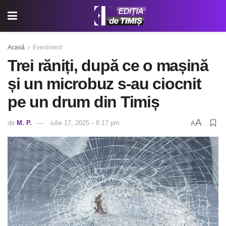
Acasă
Eveniment
Trei răniți, după ce o mașină
și un microbuz s-au ciocnit
pe un drum din Timiș
A
de
M. P.
iulie 17, 2025 ◦ 8:17 pm
A