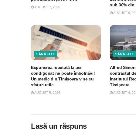
sub 30% din 
AUGUST 7, 2026
AUGUST 6, 20
SĂNĂTATE
SĂNĂTATE
Expunerea repetată la aer
Alfred Simon
condiţionat ne poate îmbolnăvi!
contractul de
Un medic din Timişoara vine cu
Institutul R
sfaturi utile
Timișoara
AUGUST 5, 2026
AUGUST 4, 20
Lasă un răspuns