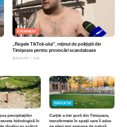
EVENIMENT
„Regele TikTok-ului”, reţinut de poliţiştii din
Timişoara pentru provocări scandaloase
AUGUST 7, 2026
EDUCAȚIE
psa precipitațiilor
Curţile a trei şcoli din Timişoara,
seceta hidrologică în
transformate în spații care îi aduc
le râurilor au scăzut
pe elevi mai aproape de natură