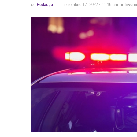
de
Redacția
noiembrie 17, 2022 ◦ 11:16 am
in
Eveni