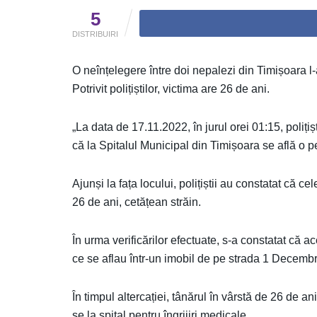
5
DISTRIBUIRI
O neînțelegere între doi nepalezi din Timișoara l-a 
Potrivit polițiștilor, victima are 26 de ani.
„La data de 17.11.2022, în jurul orei 01:15, polițișt
că la Spitalul Municipal din Timișoara se află o 
Ajunși la fața locului, polițiștii au constatat că c
26 de ani, cetățean străin.
În urma verificărilor efectuate, s-a constatat că ace
ce se aflau într-un imobil de pe strada 1 Decembr
În timpul altercației, tânărul în vârstă de 26 de ani
se la spital pentru îngrijiri medicale.