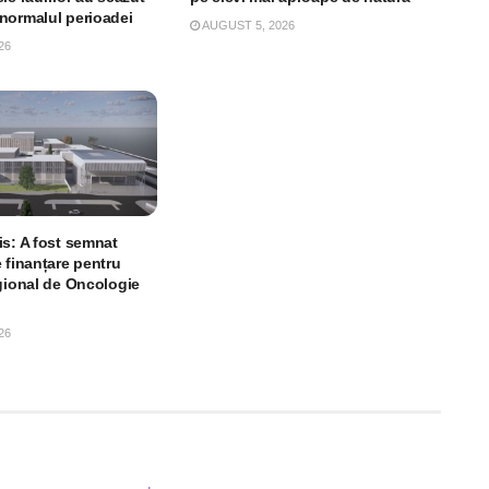
normalul perioadei
AUGUST 5, 2026
26
is: A fost semnat
 finanțare pentru
egional de Oncologie
26