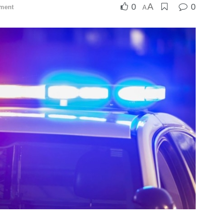
A
0
0
ment
A