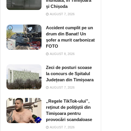
inundată, în Timișoara
și Chișoda
AUGUST 7, 2026
Accident cumplit pe un
drum din Banat! Un
şofer a murit carbonizat
FOTO
AUGUST 8, 2026
Zeci de posturi scoase
la concurs de Spitalul
Județean din Timișoara
AUGUST 7, 2026
„Regele TikTok-ului”,
reţinut de poliţiştii din
Timişoara pentru
provocări scandaloase
AUGUST 7, 2026