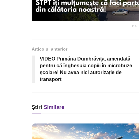
PU
Articolul anterior
VIDEO Primăria Dumbrăvița, amendată
pentru că înghesuia copiii în microbuze
școlare! Nu avea nici autorizație de
transport
Știri
Similare