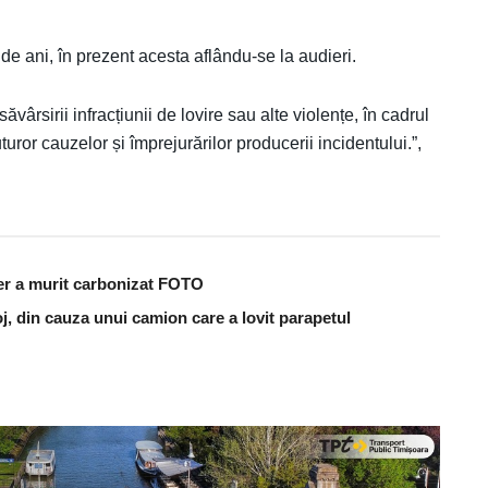
22 de ani, în prezent acesta aflându-se la audieri.
ăvârsirii infracțiunii de lovire sau alte violențe, în cadrul
turor cauzelor și împrejurărilor producerii incidentului.”,
er a murit carbonizat FOTO
j, din cauza unui camion care a lovit parapetul