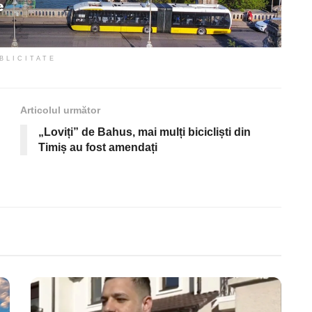
BLICITATE
Articolul următor
„Loviți” de Bahus, mai mulți bicicliști din
Timiș au fost amendați