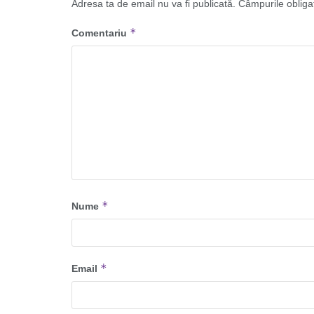
Adresa ta de email nu va fi publicată.
Câmpurile obliga
*
Comentariu
*
Nume
*
Email