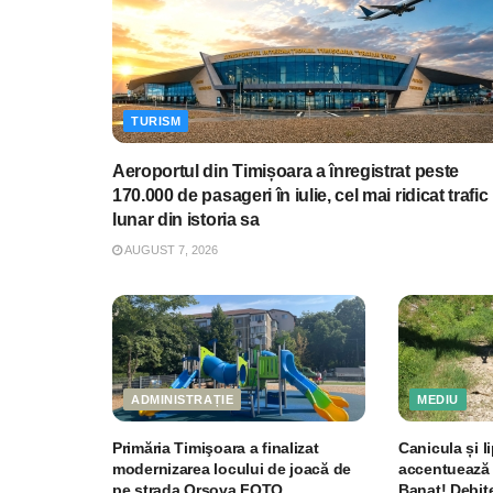
TURISM
Aeroportul din Timișoara a înregistrat peste
170.000 de pasageri în iulie, cel mai ridicat trafic
lunar din istoria sa
AUGUST 7, 2026
ADMINISTRAȚIE
MEDIU
Primăria Timişoara a finalizat
Canicula și li
modernizarea locului de joacă de
accentuează 
pe strada Orșova FOTO
Banat! Debite