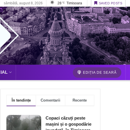
sâmbătă, august 8, 2026
28
Timisoara
°C
SAVED POSTS
IAL
EDIȚIA DE SEARĂ
În tendințe
Comentarii
Recente
Copaci căzuți peste
mașini și o gospodărie