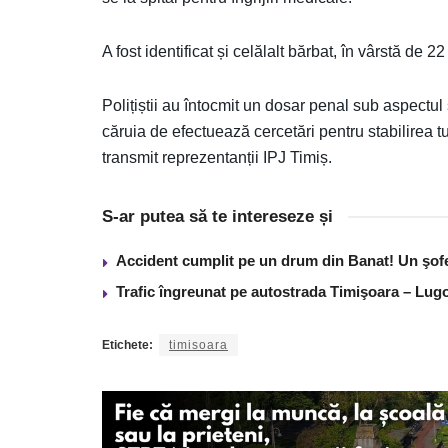
A fost identificat și celălalt bărbat, în vârstă de 
Polițiștii au întocmit un dosar penal sub aspectul s
căruia de efectuează cercetări pentru stabilirea tu
transmit reprezentanții IPJ Timiș.
S-ar putea să te intereseze și
Accident cumplit pe un drum din Banat! Un şof
Trafic îngreunat pe autostrada Timişoara – Lugo
Etichete:
timisoara