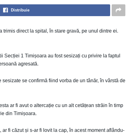
Distribuie
trimis direct la spital, în stare gravă, pe unul dintre ei.
ii Secției 1 Timișoara au fost sesizați cu privire la faptul
persoană agresată.
ele sesizate se confirmă fiind vorba de un tânăr, în vârstă de
sta ar fi avut o altercație cu un alt cetățean străin în timp
ie din Timișoara.
, ar fi căzut și s-ar fi lovit la cap, în acest moment aflându-