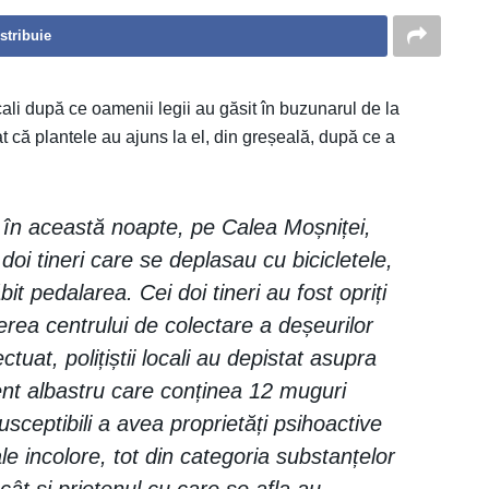
stribuie
locali după ce oamenii legii au găsit în buzunarul de la
 că plantele au ajuns la el, din greșeală, după ce a
lare în această noapte, pe Calea Moșniței,
 doi tineri care se deplasau cu bicicletele,
it pedalarea. Cei doi tineri au fost opriți
ierea centrului de colectare a deșeurilor
tuat, polițiștii locali au depistat asupra
ent albastru care conținea 12 muguri
usceptibili a avea proprietăți psihoactive
tale incolore, tot din categoria substanțelor
 cât și prietenul cu care se afla au