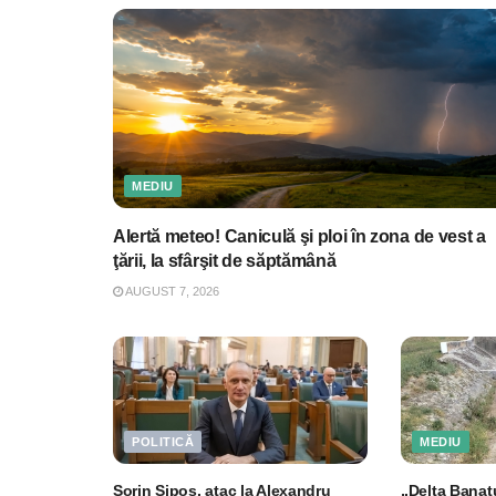
MEDIU
Alertă meteo! Caniculă şi ploi în zona de vest a
ţării, la sfârşit de săptămână
AUGUST 7, 2026
POLITICĂ
MEDIU
Sorin Şipoş, atac la Alexandru
„Delta Banat