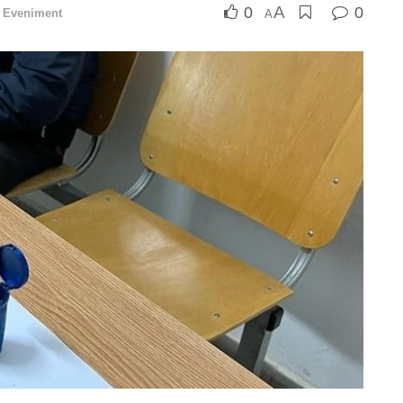
A
0
0
Eveniment
A