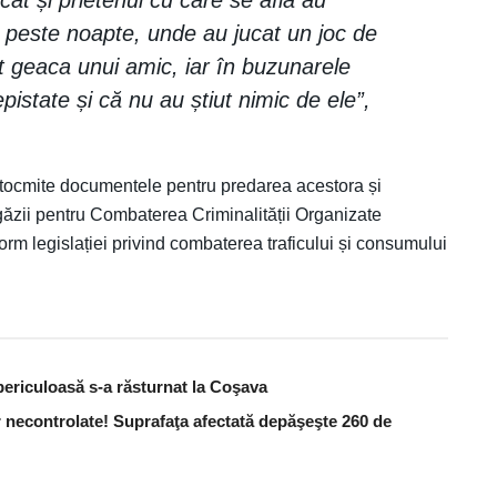
ă peste noapte, unde au jucat un joc de
at geaca unui amic, iar în buzunarele
pistate și că nu au știut nimic de ele”,
nd întocmite documentele pentru predarea acestora și
rigăzii pentru Combaterea Criminalității Organizate
orm legislației privind combaterea traficului și consumului
periculoasă s-a răsturnat la Coşava
 necontrolate! Suprafaţa afectată depăşeşte 260 de