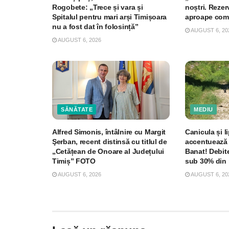
Rogobete: „Trece și vara și
noștri. Rezer
Spitalul pentru mari arși Timișoara
aproape com
nu a fost dat în folosință”
AUGUST 6, 20
AUGUST 6, 2026
SĂNĂTATE
MEDIU
Alfred Simonis, întâlnire cu Margit
Canicula și li
Şerban, recent distinsă cu titlul de
accentuează 
„Cetățean de Onoare al Județului
Banat! Debite
Timiș” FOTO
sub 30% din 
AUGUST 6, 2026
AUGUST 6, 20