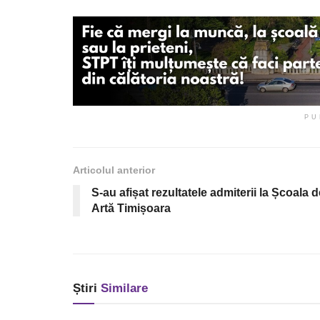
PU
Articolul anterior
S-au afișat rezultatele admiterii la Școala d
Artă Timișoara
Știri
Similare