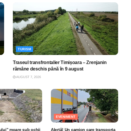
TURISM
Traseul transfrontalier Timișoara – Zrenjanin
rămâne deschis până în 9 august
AUGUST 7, 2026
EVENIMENT
ului” moare sub ochii
Alertă! Un camion care transporta