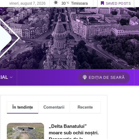
vineri, august 7, 2026
30
Timisoara
°C
SAVED POSTS
IAL
EDIȚIA DE SEARĂ
În tendințe
Comentarii
Recente
„Delta Banatului”
moare sub ochii noștri.