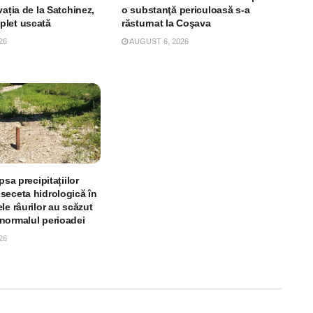
vația de la Satchinez,
o substanţă periculoasă s-a
plet uscată
răsturnat la Coşava
26
AUGUST 6, 2026
psa precipitațiilor
seceta hidrologică în
le râurilor au scăzut
normalul perioadei
26