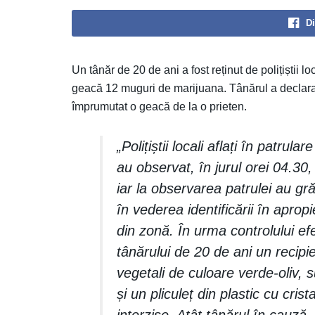
Di
Un tânăr de 20 de ani a fost reținut de polițiștii 
geacă 12 muguri de marijuana. Tânărul a declarat
împrumutat o geacă de la o prieten.
„Polițiștii locali aflați în patru
au observat, în jurul orei 04.30,
iar la observarea patrulei au grăb
în vederea identificării în aprop
din zonă. În urma controlului efec
tânărului de 20 de ani un recipi
vegetali de culoare verde-oliv, s
și un pliculeț din plastic cu cris
interzise. Atât tânărul în cauză,