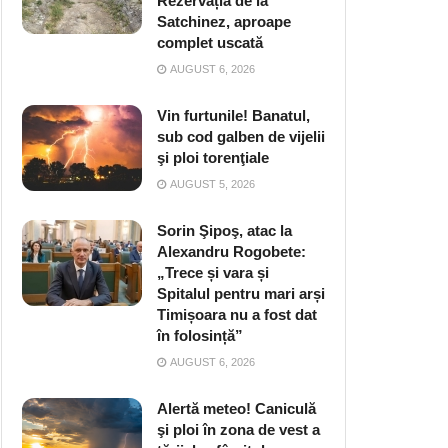
Rezervația de la
Satchinez, aproape
complet uscată
AUGUST 6, 2026
Vin furtunile! Banatul,
sub cod galben de vijelii
şi ploi torenţiale
AUGUST 5, 2026
Sorin Şipoş, atac la
Alexandru Rogobete:
„Trece și vara și
Spitalul pentru mari arși
Timișoara nu a fost dat
în folosință”
AUGUST 6, 2026
Alertă meteo! Caniculă
şi ploi în zona de vest a