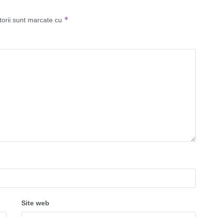
*
torii sunt marcate cu
Site web