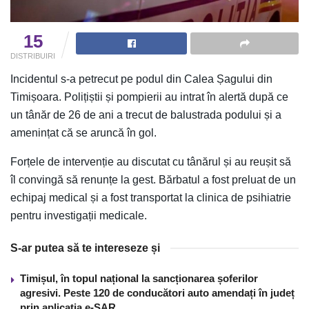
15
DISTRIBUIRI
Incidentul s-a petrecut pe podul din Calea Șagului din
Timișoara. Polițiștii și pompierii au intrat în alertă după ce
un tânăr de 26 de ani a trecut de balustrada podului și a
amenințat că se aruncă în gol.
Forțele de intervenție au discutat cu tânărul și au reușit să
îl convingă să renunțe la gest. Bărbatul a fost preluat de un
echipaj medical și a fost transportat la clinica de psihiatrie
pentru investigații medicale.
S-ar putea să te intereseze și
Timișul, în topul național la sancționarea șoferilor
agresivi. Peste 120 de conducători auto amendați în județ
prin aplicația e-SAR