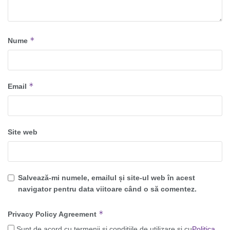
*
Nume
*
Email
Site web
Salvează-mi numele, emailul și site-ul web în acest
navigator pentru data viitoare când o să comentez.
*
Privacy Policy Agreement
Sunt de acord cu termenii și condițiile de utilizare și cu
Politica