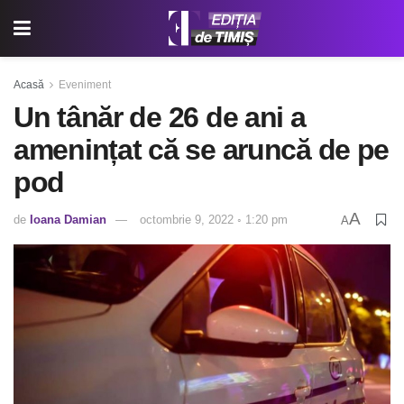
Acasă
Eveniment
Un tânăr de 26 de ani a
amenințat că se aruncă de pe
pod
A
de
Ioana Damian
octombrie 9, 2022 ◦ 1:20 pm
A