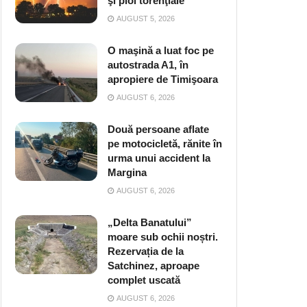
şi ploi torenţiale
AUGUST 5, 2026
O maşină a luat foc pe
autostrada A1, în
apropiere de Timişoara
AUGUST 6, 2026
Două persoane aflate
pe motocicletă, rănite în
urma unui accident la
Margina
AUGUST 6, 2026
„Delta Banatului”
moare sub ochii noștri.
Rezervația de la
Satchinez, aproape
complet uscată
AUGUST 6, 2026