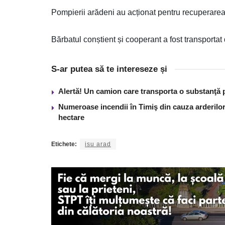
Pompierii arădeni au acționat pentru recuperarea b
Bărbatul conștient și cooperant a fost transportat
S-ar putea să te intereseze și
Alertă! Un camion care transporta o substanţă 
Numeroase incendii în Timiş din cauza arderilor
hectare
Etichete:
isu arad