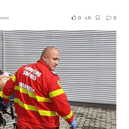
A
0
0
iment
A