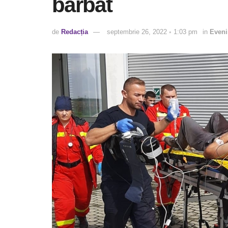
bărbat
de
Redacția
septembrie 26, 2022 ◦ 1:03 pm
in
Even