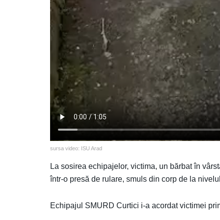
sursa video: ISU Arad
La sosirea echipajelor, victima, un bărbat în vâr
într-o presă de rulare, smuls din corp de la nivelu
Echipajul SMURD Curtici i-a acordat victimei pri