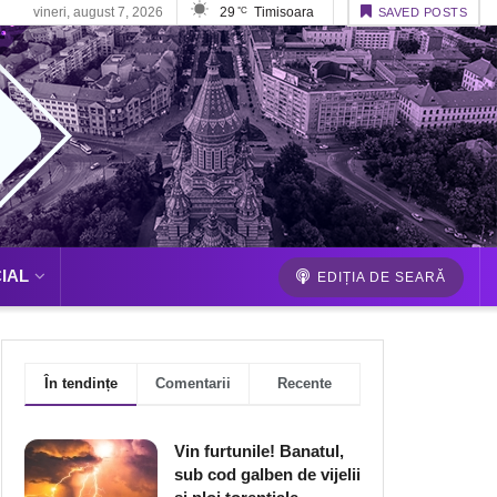
vineri, august 7, 2026
29
Timisoara
°C
SAVED POSTS
IAL
EDIȚIA DE SEARĂ
În tendințe
Comentarii
Recente
Vin furtunile! Banatul,
sub cod galben de vijelii