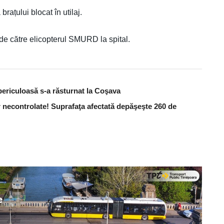
rațului blocat în utilaj.
 de către elicopterul SMURD la spital.
periculoasă s-a răsturnat la Coşava
 necontrolate! Suprafaţa afectată depăşeşte 260 de