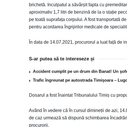
brichetă. Inculpatul a săvârșit fapta cu premeditar
aproximativ 1,7 litri de benzină de la o stație peco
pe toată suprafața corpului. A fost transportată 
pentru acordarea îngrijirilor medicale de specialit
În data de 14.07.2021, procurorul a luat față de i
S-ar putea să te intereseze și
Accident cumplit pe un drum din Banat! Un şof
Trafic îngreunat pe autostrada Timişoara – Lugo
Dosarul a fost înaintat Tribunalului Timiș cu pro
Având în vedere că în cursul dimineții de azi, 14.
de caz urmează să dispună schimbarea încadrării ju
procurorii.