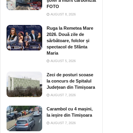
şofer a murit carbonizat
FOTO
AUGUST 8, 2026
Ruga la Remetea Mare
2026. Două zile de
sărbătoare, folclor și
spectacol de Sfânta
Maria
AUGUST 5, 2026
Zeci de posturi scoase
la concurs de Spitalul
Județean din Timișoara
AUGUST 7, 2026
Carambol cu 4 mașini,
la ieșire din Timișoara
AUGUST 7, 2026