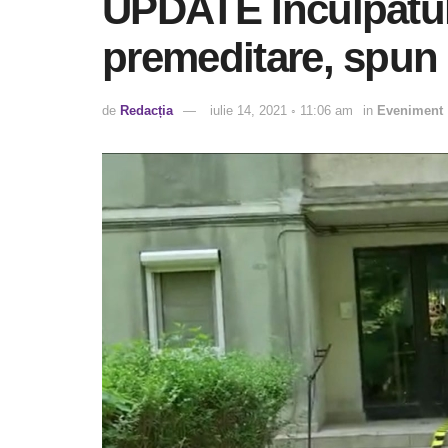
UPDATE Inculpatul 
premeditare, spun 
de
Redacția
iulie 14, 2021 ◦ 11:06 am
in
Eveniment