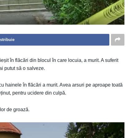
stribuie
it în flăcări din blocul în care locuia, a murit. A suferit
ai putut să o salveze.
cu hainele în flăcări a murit. Avea arsuri pe aproape toată
ținut, pentru ucidere din culpă.
lor de groază.