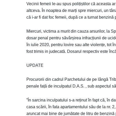
Vecinii femeii le-au spus polițiștilor că aceasta a
altceva. În noaptea de marți spre miercuri, un tână
că i-ar fi dat foc femeii, după ce a turnat benzină 
Miercuri, victima a murit din cauza arsurilor, la Sp
dosar penal pentru săvârșirea infracțiunii de ucide
în iulie 2020, pentru lovire sau alte violențe, tot 
fost trimis in judecată. Dosarul respectiv este încă
UPDATE
Procurorii din cadrul Parchetului de pe lângă Tri
penale față de inculpatul D.A.S. , sub aspectul săvâ
”În sarcina inculpatului s-a reținut în fapt că, în 
casa scării, în fata apartamentului său de la nr. 2, 
aruncat mai bine de jumătate de litru de benzină 