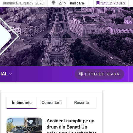
duminică, august 9, 2026
27
Timisoara
°C
SAVED POSTS
IAL
EDIȚIA DE SEARĂ
În tendințe
Comentarii
Recente
Accident cumplit pe un
drum din Banat! Un