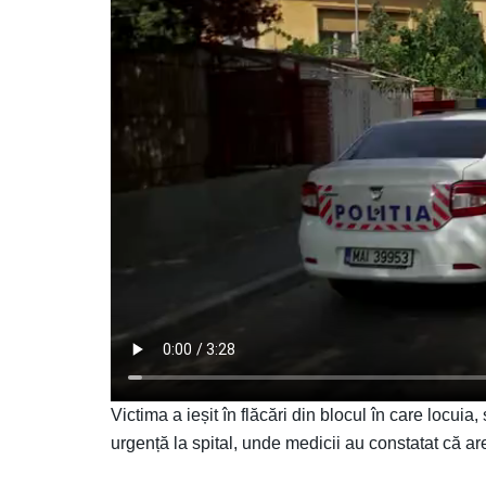
Victima a ieșit în flăcări din blocul în care locui
urgență la spital, unde medicii au constatat că ar