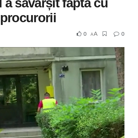
a săvârșit fapta cu
procurorii
A
0
0
A