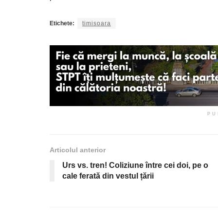
Etichete:
timisoara
PU
Articolul anterior
Urs vs. tren! Coliziune între cei doi, pe o
cale ferată din vestul țării