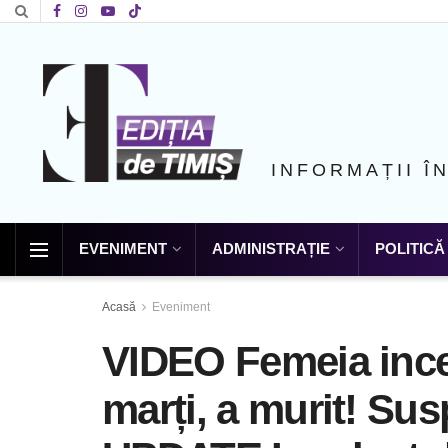
INFORMAȚII Î
EVENIMENT
ADMINISTRAȚIE
POLITICĂ
Acasă
Eveniment
VIDEO Femeia ince
marți, a murit! Susp