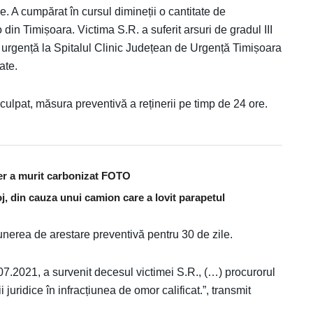
e. A cumpărat în cursul dimineții o cantitate de
 din Timișoara. Victima S.R. a suferit arsuri de gradul III
de urgență la Spitalul Clinic Județean de Urgență Timișoara
ate.
nculpat, măsura preventivă a reținerii pe timp de 24 ore.
er a murit carbonizat FOTO
j, din cauza unui camion care a lovit parapetul
punerea de arestare preventivă pentru 30 de zile.
07.2021, a survenit decesul victimei S.R., (…) procurorul
ridice în infracțiunea de omor calificat.”, transmit