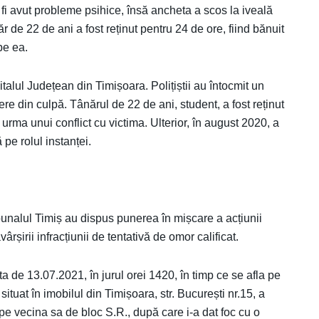
r fi avut probleme psihice, însă ancheta a scos la iveală
r de 22 de ani a fost reținut pentru 24 de ore, fiind bănuit
pe ea.
italul Județean din Timișoara. Polițiștii au întocmit un
re din culpă. Tânărul de 22 de ani, student, a fost reținut
în urma unui conflict cu victima. Ulterior, în august 2020, a
 pe rolul instanței.
bunalul Timiș au dispus punerea în mișcare a acțiunii
rșirii infracțiunii de tentativă de omor calificat.
data de 13.07.2021, în jurul orei 1420, în timp ce se afla pe
situat în imobilul din Timișoara, str. București nr.15, a
pe vecina sa de bloc S.R., după care i-a dat foc cu o