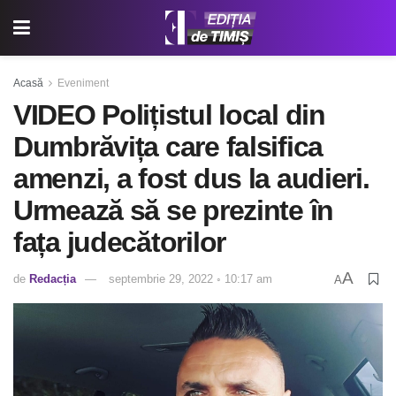
Acasă
Eveniment
VIDEO Polițistul local din
Dumbrăvița care falsifica
amenzi, a fost dus la audieri.
Urmează să se prezinte în
fața judecătorilor
A
de
Redacția
septembrie 29, 2022 ◦ 10:17 am
A