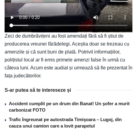
Zeci de dumbrăvițeni au fost amendați fără să fi știut de
producerea vreunei fărădelegi. Aceștia doar se trezeau cu
amenzile și că sunt buni de plată. Potrivit informațiilor,
polițistul local ar fi emis primele amenzi false în urmă cu
câteva luni. Acum este audiat și urmează să fie prezentat în
fața judecătorilor.
S-ar putea să te intereseze și
Accident cumplit pe un drum din Banat! Un şofer a murit
carbonizat FOTO
Trafic îngreunat pe autostrada Timişoara – Lugoj, din
cauza unui camion care a lovit parapetul