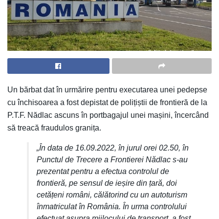
Un bărbat dat în urmărire pentru executarea unei pedepse
cu închisoarea a fost depistat de polițiștii de frontieră de la
P.T.F. Nădlac ascuns în portbagajul unei mașini, încercând
să treacă fraudulos granița.
„În data de 16.09.2022, în jurul orei 02.50, în
Punctul de Trecere a Frontierei Nădlac s-au
prezentat pentru a efectua controlul de
frontieră, pe sensul de ieșire din țară, doi
cetățeni români, călătorind cu un autoturism
înmatriculat în România. În urma controlului
efectuat asupra mijlocului de transport, a fost