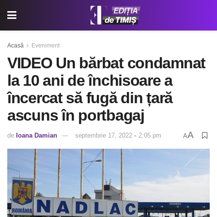
Acasă
Eveniment
VIDEO Un bărbat condamnat
la 10 ani de închisoare a
încercat să fugă din țară
ascuns în portbagaj
A
de
Ioana Damian
septembrie 17, 2022 ◦ 2:05 pm
A