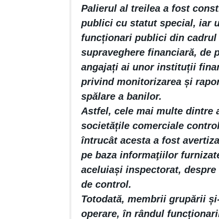
Palierul al treilea a fost const
publici cu statut special, iar
funcționari publici din cadrul i
supraveghere financiară, de p
angajați ai unor instituții fi
privind monitorizarea și rapo
spălare a banilor.
Astfel, cele mai multe dintre 
societățile comerciale control
întrucât acesta a fost avertiza
pe baza informaţiilor furnizate
aceluiași inspectorat, despr
de control.
Totodată, membrii grupării și
operare, în rândul funcționaril