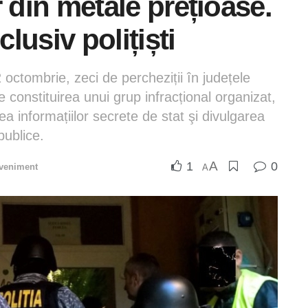
or din metale prețioase.
clusiv polițiști
 octombrie, zeci de percheziții în județele
 constituirea unui grup infracțional organizat,
a informațiilor secrete de stat şi divulgarea
publice.
A
1
0
veniment
A