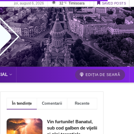
joi, august 6, 2026
32
Timisoara
°C
SAVED POSTS
IAL
EDIȚIA DE SEARĂ
În tendințe
Comentarii
Recente
Vin furtunile! Banatul,
sub cod galben de vijelii