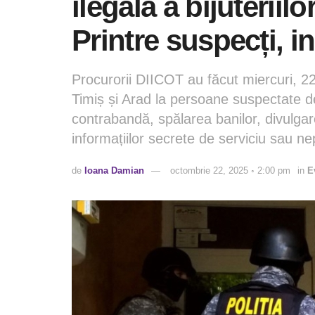
ilegală a bijuteriil
Printre suspecți, in
Procurorii DIICOT au făcut miercuri, 22
Timiș și Arad la persoane suspectate de
contrabandă, spălarea banilor, divulgare
informațiilor secrete de serviciu sau ne
de
Ioana Damian
octombrie 22, 2025 ◦ 2:00 pm
in
E