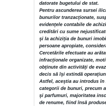
datorate bugetului de stat.
Pentru ascunderea sursei ilic
bunurilor tranzacționate, susp
evidențele contabile de achiziț
creditări cu sume nejustificat
și la achiziția de bunuri imo
persoane apropiate, consider
Cercetările efectuate au arăta
infracționale organizate, moti
obținute din activități de eva
decis să își extindă operațiuni
Astfel, aceștia au introdus în
categorii de bunuri, precum a
și parfumuri, majoritatea ins
de renume, fiind însă produse