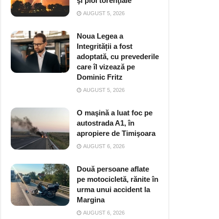
şi ploi torenţiale
AUGUST 5, 2026
Noua Legea a
Integrității a fost
adoptată, cu prevederile
care îl vizează pe
Dominic Fritz
AUGUST 5, 2026
O maşină a luat foc pe
autostrada A1, în
apropiere de Timişoara
AUGUST 6, 2026
Două persoane aflate
pe motocicletă, rănite în
urma unui accident la
Margina
AUGUST 6, 2026