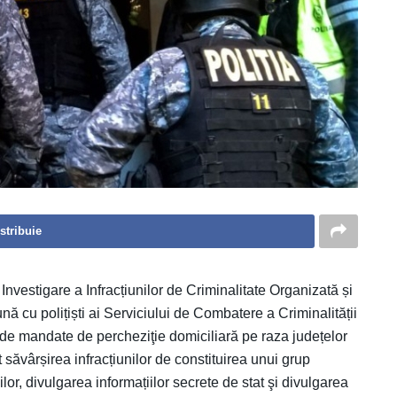
stribuie
Investigare a Infracțiunilor de Criminalitate Organizată și
nă cu polițiști ai Serviciului de Combatere a Criminalității
de mandate de percheziţie domiciliară pe raza județelor
 săvârșirea infracțiunilor de constituirea unui grup
or, divulgarea informațiilor secrete de stat şi divulgarea