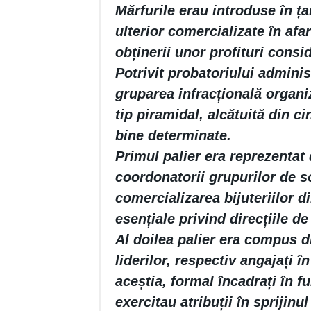
Mărfurile erau introduse în ța
ulterior comercializate în afar
obținerii unor profituri consi
Potrivit probatoriului adminis
gruparea infracțională organi
tip piramidal, alcătuită din ci
bine determinate.
Primul palier era reprezentat d
coordonatorii grupurilor de s
comercializarea bijuteriilor d
esențiale privind direcțiile de
Al doilea palier era compus d
liderilor, respectiv angajați î
aceștia, formal încadrați în fu
exercitau atribuții în sprijinul