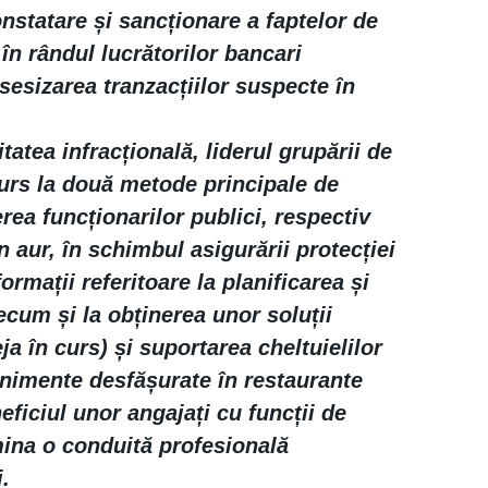
constatare și sancționare a faptelor de
n rândul lucrătorilor bancari
sesizarea tranzacțiilor suspecte în
tatea infracțională, liderul grupării de
curs la două metode principale de
erea funcționarilor publici, respectiv
in aur, în schimbul asigurării protecției
ormații referitoare la planificarea și
ecum și la obținerea unor soluții
ja în curs) și suportarea cheltuielilor
enimente desfășurate în restaurante
eficiul unor angajați cu funcții de
mina o conduită profesională
.