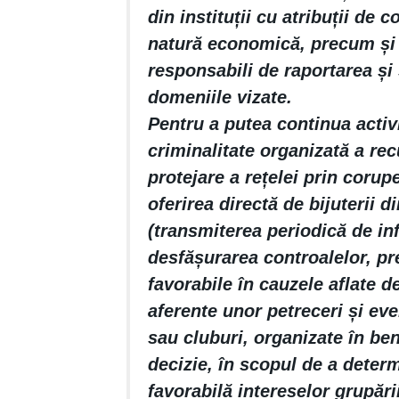
din instituții cu atribuții de 
natură economică, precum și î
responsabili de raportarea și 
domeniile vizate.
Pentru a putea continua activi
criminalitate organizată a re
protejare a rețelei prin corup
oferirea directă de bijuterii d
(transmiterea periodică de inf
desfășurarea controalelor, pr
favorabile în cauzele aflate de
aferente unor petreceri și ev
sau cluburi, organizate în ben
decizie, în scopul de a deter
favorabilă intereselor grupării