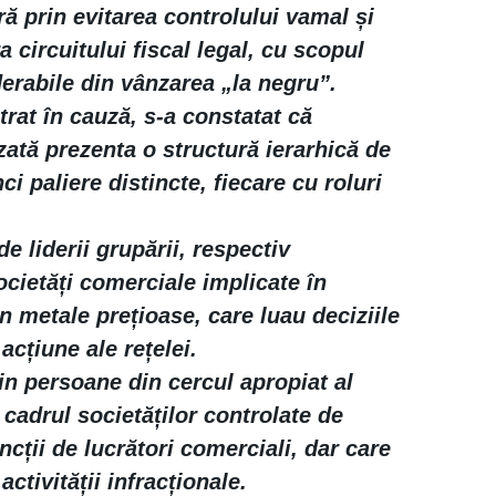
ră prin evitarea controlului vamal și
a circuitului fiscal legal, cu scopul
derabile din vânzarea „la negru”.
trat în cauză, s-a constatat că
zată prezenta o structură ierarhică de
nci paliere distincte, fiecare cu roluri
e liderii grupării, respectiv
ocietăți comerciale implicate în
in metale prețioase, care luau deciziile
 acțiune ale rețelei.
in persoane din cercul apropiat al
n cadrul societăților controlate de
ncții de lucrători comerciali, dar care
 activității infracționale.