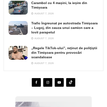
Carambol cu 4 mașini, la ieșire din
Timișoara
AUGUST 7, 2026
Trafic îngreunat pe autostrada Timişoara
– Lugoj, din cauza unui camion care a
lovit parapetul
AUGUST 7, 2026
„Regele TikTok-ului”, reţinut de poliţiştii
din Timişoara pentru provocări
scandaloase
AUGUST 7, 2026