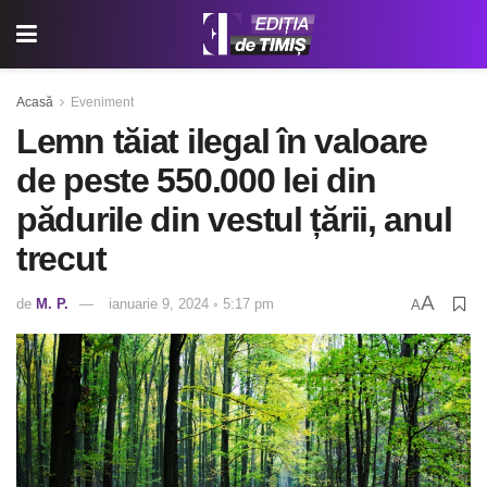
Acasă
Eveniment
Lemn tăiat ilegal în valoare
de peste 550.000 lei din
pădurile din vestul țării, anul
trecut
A
de
M. P.
ianuarie 9, 2024 ◦ 5:17 pm
A