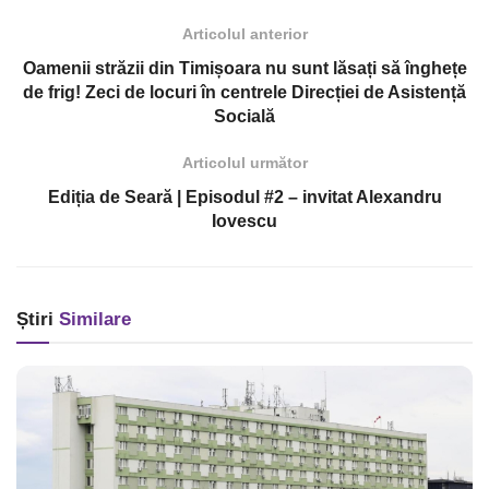
Articolul anterior
Oamenii străzii din Timișoara nu sunt lăsați să înghețe
de frig! Zeci de locuri în centrele Direcției de Asistență
Socială
Articolul următor
Ediția de Seară | Episodul #2 – invitat Alexandru
Iovescu
Știri
Similare