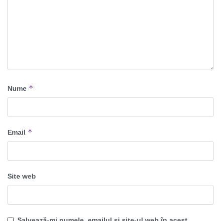
*
Nume
*
Email
Site web
Salvează-mi numele, emailul și site-ul web în acest