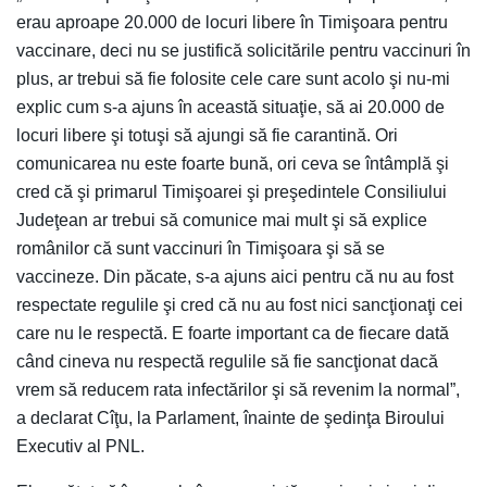
erau aproape 20.000 de locuri libere în Timişoara pentru
vaccinare, deci nu se justifică solicitările pentru vaccinuri în
plus, ar trebui să fie folosite cele care sunt acolo şi nu-mi
explic cum s-a ajuns în această situaţie, să ai 20.000 de
locuri libere şi totuşi să ajungi să fie carantină. Ori
comunicarea nu este foarte bună, ori ceva se întâmplă şi
cred că şi primarul Timişoarei şi preşedintele Consiliului
Judeţean ar trebui să comunice mai mult şi să explice
românilor că sunt vaccinuri în Timişoara şi să se
vaccineze. Din păcate, s-a ajuns aici pentru că nu au fost
respectate regulile şi cred că nu au fost nici sancţionaţi cei
care nu le respectă. E foarte important ca de fiecare dată
când cineva nu respectă regulile să fie sancţionat dacă
vrem să reducem rata infectărilor şi să revenim la normal”,
a declarat Cîţu, la Parlament, înainte de şedinţa Biroului
Executiv al PNL.