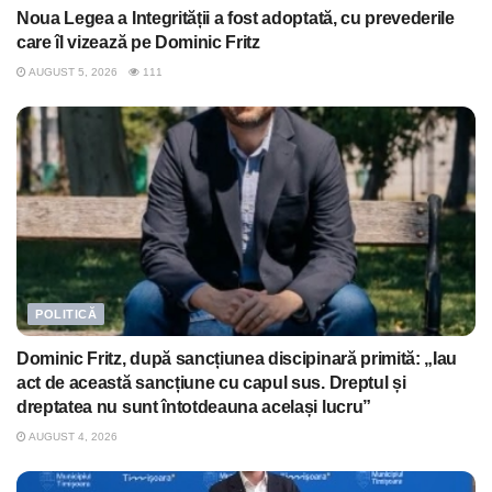
Noua Legea a Integrității a fost adoptată, cu prevederile
care îl vizează pe Dominic Fritz
AUGUST 5, 2026
111
POLITICĂ
Dominic Fritz, după sancțiunea discipinară primită: „Iau
act de această sancțiune cu capul sus. Dreptul și
dreptatea nu sunt întotdeauna același lucru”
AUGUST 4, 2026