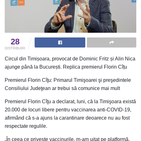
28
DISTRIBUIRI
Circul din Timișoara, provocat de Dominic Fritz și Alin Nica
ajunge până la București. Replica premierul Florin Cîțu
Premierul Florin Cîţu: Primarul Timişoarei şi preşedintele
Consiliului Judeţean ar trebui să comunice mai mult
Premierul Florin Cîţu a declarat, luni, că la Timişoara există
20.000 de locuri libere pentru vaccinarea anti-COVID-19,
afirmând că s-a ajuns la carantinare deoarece nu au fost
respectate regulile.
„În ceea ce priveşte vaccinurile, m-am uitat pe platformă,