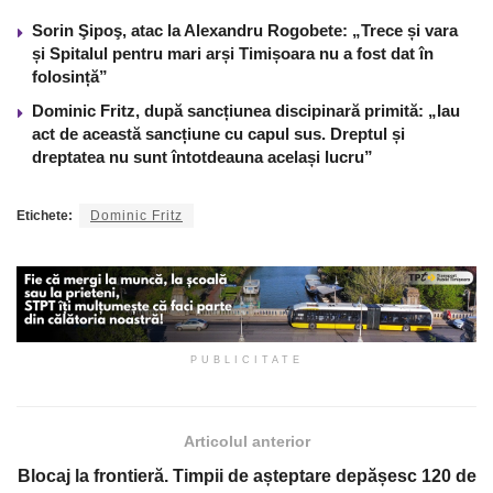
Sorin Şipoş, atac la Alexandru Rogobete: „Trece și vara
și Spitalul pentru mari arși Timișoara nu a fost dat în
folosință”
Dominic Fritz, după sancțiunea discipinară primită: „Iau
act de această sancțiune cu capul sus. Dreptul și
dreptatea nu sunt întotdeauna același lucru”
Etichete:
Dominic Fritz
PUBLICITATE
Articolul anterior
Blocaj la frontieră. Timpii de așteptare depășesc 120 de