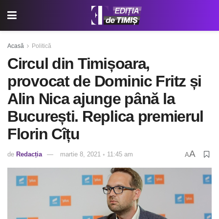
Acasă
Politică
Circul din Timișoara,
provocat de Dominic Fritz și
Alin Nica ajunge până la
București. Replica premierul
Florin Cîțu
A
de
Redacția
martie 8, 2021 ◦ 11:45 am
A