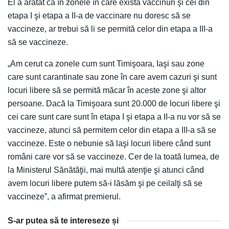
El a arătat că în zonele în care există vaccinuri şi cei din
etapa I şi etapa a II-a de vaccinare nu doresc să se
vaccineze, ar trebui să li se permită celor din etapa a III-a
să se vaccineze.
„Am cerut ca zonele cum sunt Timişoara, Iaşi sau zone
care sunt carantinate sau zone în care avem cazuri şi sunt
locuri libere să se permită măcar în aceste zone şi altor
persoane. Dacă la Timişoara sunt 20.000 de locuri libere şi
cei care sunt care sunt în etapa I şi etapa a II-a nu vor să se
vaccineze, atunci să permitem celor din etapa a III-a să se
vaccineze. Este o nebunie să laşi locuri libere când sunt
români care vor să se vaccineze. Cer de la toată lumea, de
la Ministerul Sănătăţii, mai multă atenţie şi atunci când
avem locuri libere putem să-i lăsăm şi pe ceilalţi să se
vaccineze”, a afirmat premierul.
S-ar putea să te intereseze și