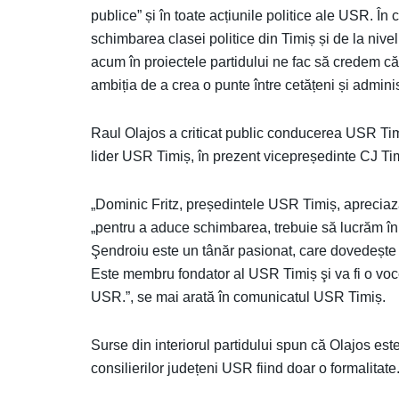
publice” și în toate acțiunile politice ale USR. În
schimbarea clasei politice din Timiș și de la nivel
acum în proiectele partidului ne fac să credem că 
ambiția de a crea o punte între cetățeni și admini
Raul Olajos a criticat public conducerea USR Timi
lider USR Timiș, în prezent vicepreședinte CJ Ti
„Dominic Fritz, președintele USR Timiș, apreciază
„pentru a aduce schimbarea, trebuie să lucrăm în
Şendroiu este un tânăr pasionat, care dovedește c
Este membru fondator al USR Timiș şi va fi o voce
USR.”, se mai arată în comunicatul USR Timiș.
Surse din interiorul partidului spun că Olajos este
consilierilor județeni USR fiind doar o formalitate