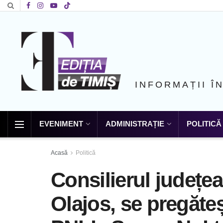
INFORMAȚII Î
EVENIMENT
ADMINISTRAȚIE
POLITICĂ
Acasă
Politică
Consilierul județe
Olajos, se pregăteș