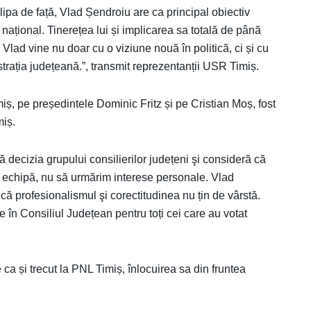
 clipa de față, Vlad Șendroiu are ca principal obiectiv
 național. Tinerețea lui și implicarea sa totală de până
Vlad vine nu doar cu o viziune nouă în politică, ci și cu
strația județeană.”, transmit reprezentanții USR Timiș.
ș, pe președintele Dominic Fritz și pe Cristian Moș, fost
miș.
 decizia grupului consilierilor județeni şi consideră că
 echipă, nu să urmărim interese personale. Vlad
ă profesionalismul şi corectitudinea nu țin de vârstă.
 în Consiliul Județean pentru toți cei care au votat
 ca și trecut la PNL Timiș, înlocuirea sa din fruntea
.