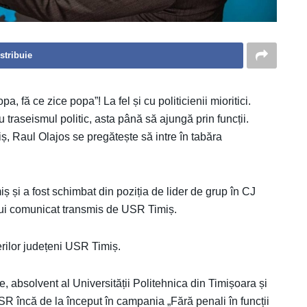
stribuie
, fă ce zice popa”! La fel și cu politicienii mioritici.
raseismul politic, asta până să ajungă prin funcții.
ș, Raul Olajos se pregătește să intre în tabăra
ș și a fost schimbat din poziția de lider de grup în CJ
 unui comunicat transmis de USR Timiș.
erilor județeni USR Timiș.
, absolvent al Universității Politehnica din Timișoara și
R încă de la început în campania „Fără penali în funcții