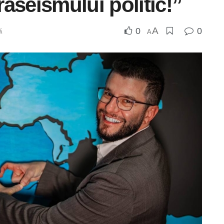
aseismului politic!”
A
0
0
ă
A