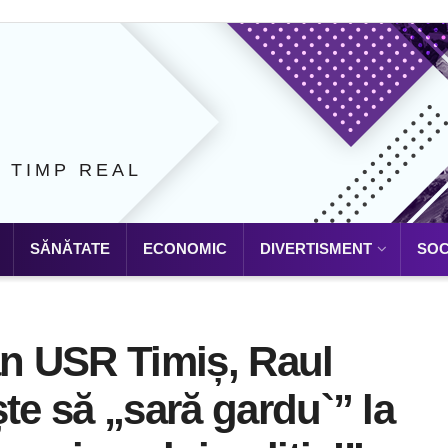
N TIMP REAL
SĂNĂTATE
ECONOMIC
DIVERTISMENT
SOC
an USR Timiș, Raul
te să „sară gardu`” la