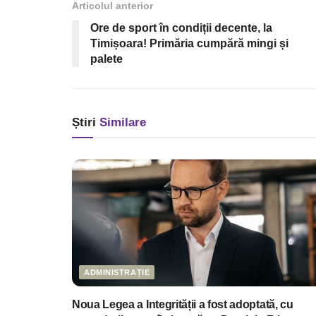
Articolul anterior
Ore de sport în condiții decente, la
Timișoara! Primăria cumpără mingi și
palete
Știri
Similare
ADMINISTRAȚIE
Noua Legea a Integrității a fost adoptată, cu