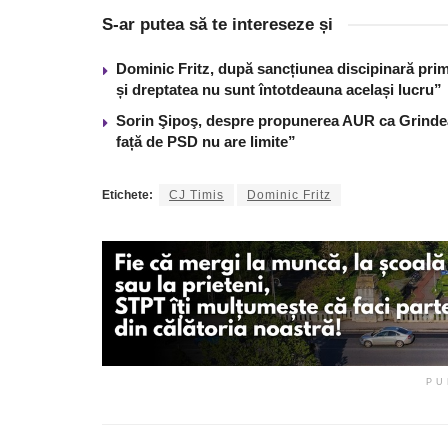
S-ar putea să te intereseze și
Dominic Fritz, după sancțiunea discipinară prim
și dreptatea nu sunt întotdeauna același lucru”
Sorin Şipoş, despre propunerea AUR ca Grindean
față de PSD nu are limite”
Etichete:
CJ Timis
Dominic Fritz
PU