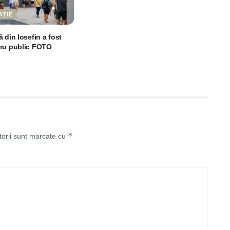
AȚIE
 din Iosefin a fost
tru public FOTO
*
torii sunt marcate cu