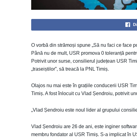
Di
O vorbă din strămoși spune „Să nu faci ce face popa
Până nu de mult, USR promova 0 toleranță pentru t
Potrivit unor surse, consilierul județean USR Timi
„traseiștilor”, să treacă la PNL Timiș.
Olajos nu mai este în grațiile conducerii USR Timi
Timiș. A fost înlocuit cu Vlad Șendroiu, potrivit
„Vlad Șendroiu este noul lider al grupului consili
Vlad Șendroiu are 26 de ani, este inginer software
membru fondator al USR Timiș. S-a implicat în US