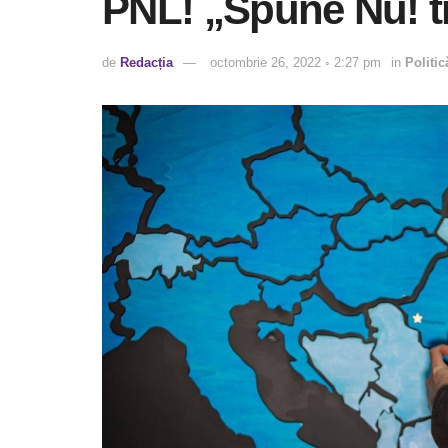
PNL! „Spune Nu! tr
de
Redacția
octombrie 26, 2022 ◦ 2:27 pm
in
Politic