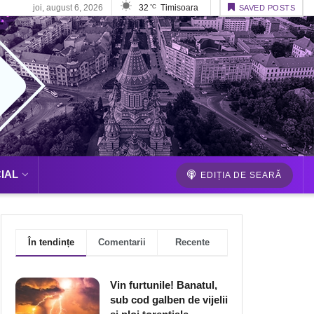
joi, august 6, 2026
32
Timisoara
°C
SAVED POSTS
IAL
EDIȚIA DE SEARĂ
În tendințe
Comentarii
Recente
Vin furtunile! Banatul,
sub cod galben de vijelii