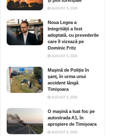
şi ploi torenţiale
AUGUST 5, 2026
Noua Legea a
Integrității a fost
adoptată, cu prevederile
care îl vizează pe
Dominic Fritz
AUGUST 5, 2026
Maşină de Poliţie în
şanţ, în urma unui
accident lângă
Timişoara
AUGUST 5, 2026
O maşină a luat foc pe
autostrada A1, în
apropiere de Timişoara
AUGUST 6, 2026