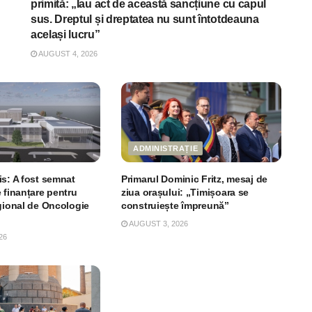
primită: „Iau act de această sancțiune cu capul
sus. Dreptul și dreptatea nu sunt întotdeauna
același lucru”
AUGUST 4, 2026
ADMINISTRAȚIE
is: A fost semnat
Primarul Dominic Fritz, mesaj de
 finanțare pentru
ziua orașului: „Timișoara se
egional de Oncologie
construiește împreună”
AUGUST 3, 2026
26