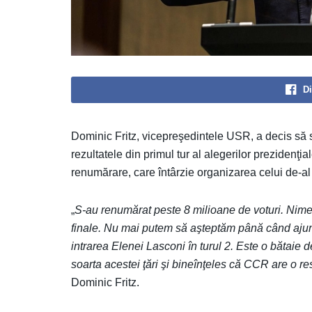
Di
Dominic Fritz, vicepreşedintele USR, a decis să s
rezultatele din primul tur al alegerilor prezidenţ
renumărare, care întârzie organizarea celui de-al 
„
S-au renumărat peste 8 milioane de voturi. Nimen
finale. Nu mai putem să aşteptăm până când ajun
intrarea Elenei Lasconi în turul 2. Este o bătaie
soarta acestei ţări şi bineînţeles că CCR are o re
Dominic Fritz.