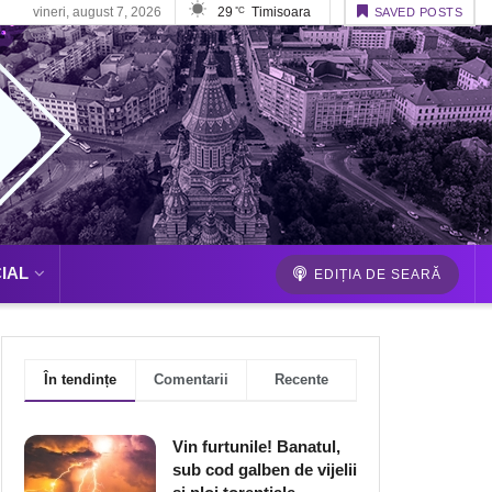
vineri, august 7, 2026
29
Timisoara
°C
SAVED POSTS
IAL
EDIȚIA DE SEARĂ
În tendințe
Comentarii
Recente
Vin furtunile! Banatul,
sub cod galben de vijelii