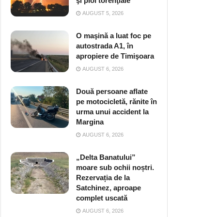
şi ploi torenţiale
AUGUST 5, 2026
O maşină a luat foc pe
autostrada A1, în
apropiere de Timişoara
AUGUST 6, 2026
Două persoane aflate
pe motocicletă, rănite în
urma unui accident la
Margina
AUGUST 6, 2026
„Delta Banatului”
moare sub ochii noștri.
Rezervația de la
Satchinez, aproape
complet uscată
AUGUST 6, 2026