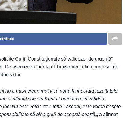
stribuie
olicite Curţii Constituţionale să valideze „de urgenţă”
iale. De asemenea, primarul Timișoarei critică procesul de
doilea tur.
i nu a găsit vreun motiv să pună la îndoială rezultatele
ge şi ultimul sac din Kuala Lumpur ca să validăm
 de joc! Nu este vorba de Elena Lasconi, este vorba despre
sponsabilitate să aibă grijă de această soartă
„, a afirmat