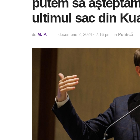
putem să aşteptăm
ultimul sac din K
de
M. P.
decembrie 2, 2024 ◦ 7:16 pm
in
Politică