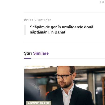
PU
Articolul anterior
Scăpăm de ger în următoarele două
săptămâni, în Banat
Știri
Similare
ADMINISTRAȚIE