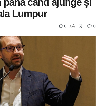
 până când ajunge şi
uala Lumpur
A
0
0
A