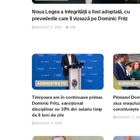
Noua Legea a Integrității a fost adoptată, cu
prevederile care îl vizează pe Dominic Fritz
AUGUST 5, 2026
109
ADMINISTRAȚIE
ADMINISTR
Timișoara are în continuare primar.
Primarul Domi
Dominic Fritz, sancționat
ziua orașului
disciplinar cu 10% din salariu timp
construiește
de 6 luni de zile
AUGUST 3, 20
AUGUST 4, 2026