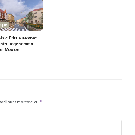
AȚIE
inic Fritz a semnat
entru regenerarea
ței Mocioni
*
torii sunt marcate cu