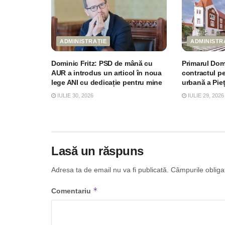
ADMINISTRAȚIE
ADMINISTR
Dominic Fritz: PSD de mână cu
Primarul Dom
AUR a introdus un articol în noua
contractul p
lege ANI cu dedicație pentru mine
urbană a Pie
IULIE 30, 2026
IULIE 29, 2026
Lasă un răspuns
Adresa ta de email nu va fi publicată.
Câmpurile obliga
*
Comentariu