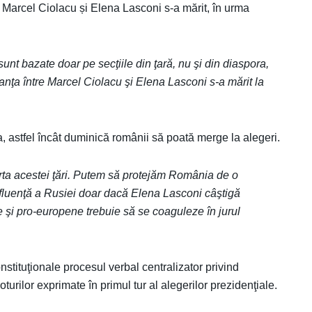
 Marcel Ciolacu și Elena Lasconi s-a mărit, în urma
sunt bazate doar pe secţiile din ţară, nu şi din diaspora,
nţa între Marcel Ciolacu şi Elena Lasconi s-a mărit la
astfel încât duminică românii să poată merge la alegeri.
arta acestei ţări. Putem să protejăm România de o
nfluenţă a Rusiei doar dacă Elena Lasconi câştigă
e şi pro-europene trebuie să se coaguleze în jurul
onstituţionale procesul verbal centralizator privind
urilor exprimate în primul tur al alegerilor prezidenţiale.