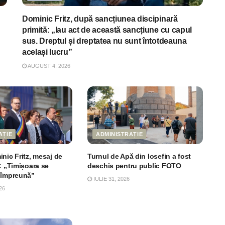
Dominic Fritz, după sancțiunea discipinară
primită: „Iau act de această sancțiune cu capul
sus. Dreptul și dreptatea nu sunt întotdeauna
același lucru”
AUGUST 4, 2026
AȚIE
ADMINISTRAȚIE
nic Fritz, mesaj de
Turnul de Apă din Iosefin a fost
: „Timișoara se
deschis pentru public FOTO
 împreună”
IULIE 31, 2026
26