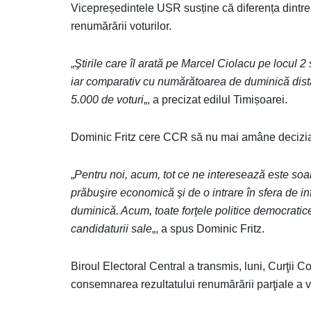
Vicepreședintele USR susține că diferența dintre
renumărării voturilor.
„
Ştirile care îl arată pe Marcel Ciolacu pe locul 2 
iar comparativ cu numărătoarea de duminică dista
5.000 de voturi
„, a precizat edilul Timișoarei.
Dominic Fritz cere CCR să nu mai amâne decizia, 
„
Pentru noi, acum, tot ce ne interesează este so
prăbuşire economică şi de o intrare în sfera de i
duminică. Acum, toate forţele politice democratic
candidaturii sale
„, a spus Dominic Fritz.
Biroul Electoral Central a transmis, luni, Curţii C
consemnarea rezultatului renumărării parţiale a vot