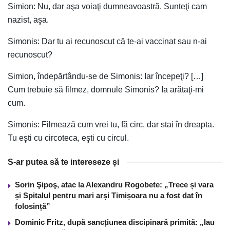
Simion: Nu, dar aşa voiaţi dumneavoastră. Sunteţi cam
nazist, aşa.
Simonis: Dar tu ai recunoscut că te-ai vaccinat sau n-ai
recunoscut?
Simion, îndepărtându-se de Simonis: Iar începeţi? […]
Cum trebuie să filmez, domnule Simonis? Ia arătaţi-mi
cum.
Simonis: Filmează cum vrei tu, fă circ, dar stai în dreapta.
Tu eşti cu circoteca, eşti cu circul.
S-ar putea să te intereseze și
Sorin Şipoş, atac la Alexandru Rogobete: „Trece și vara
și Spitalul pentru mari arși Timișoara nu a fost dat în
folosință”
Dominic Fritz, după sancțiunea discipinară primită: „Iau