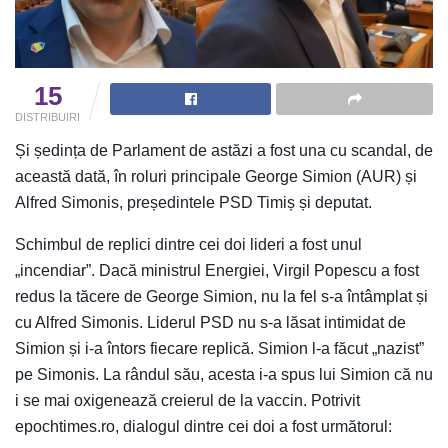
15
DISTRIBUIRI
Și ședința de Parlament de astăzi a fost una cu scandal, de
această dată, în roluri principale George Simion (AUR) și
Alfred Simonis, președintele PSD Timiș și deputat.
Schimbul de replici dintre cei doi lideri a fost unul
„incendiar”. Dacă ministrul Energiei, Virgil Popescu a fost
redus la tăcere de George Simion, nu la fel s-a întâmplat și
cu Alfred Simonis. Liderul PSD nu s-a lăsat intimidat de
Simion și i-a întors fiecare replică. Simion l-a făcut „nazist”
pe Simonis. La rândul său, acesta i-a spus lui Simion că nu
i se mai oxigenează creierul de la vaccin. Potrivit
epochtimes.ro, dialogul dintre cei doi a fost următorul: