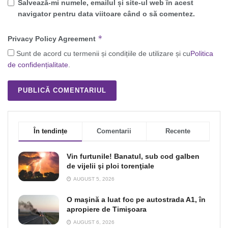
Salvează-mi numele, emailul și site-ul web în acest
navigator pentru data viitoare când o să comentez.
*
Privacy Policy Agreement
Sunt de acord cu termenii și condițiile de utilizare și cu
Politica
de confidențialitate
.
În tendințe
Comentarii
Recente
Vin furtunile! Banatul, sub cod galben
de vijelii şi ploi torenţiale
AUGUST 5, 2026
O maşină a luat foc pe autostrada A1, în
apropiere de Timişoara
AUGUST 6, 2026