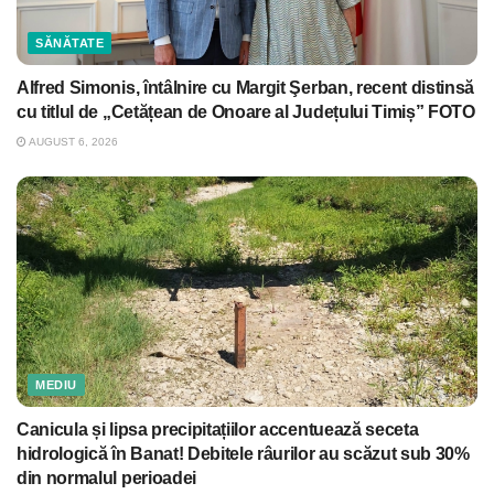
SĂNĂTATE
Alfred Simonis, întâlnire cu Margit Şerban, recent distinsă
cu titlul de „Cetățean de Onoare al Județului Timiș” FOTO
AUGUST 6, 2026
MEDIU
Canicula și lipsa precipitațiilor accentuează seceta
hidrologică în Banat! Debitele râurilor au scăzut sub 30%
din normalul perioadei