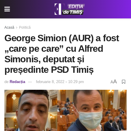
Acasă
Politică
George Simion (AUR) a fost
„care pe care” cu Alfred
Simonis, deputat și
președinte PSD Timiș
A
de
Redacția
februarie 8, 2022 ◦ 10:29 pm
A