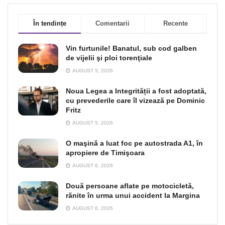
În tendințe
Comentarii
Recente
Vin furtunile! Banatul, sub cod galben
de vijelii şi ploi torenţiale
AUGUST 5, 2026
Noua Legea a Integrității a fost adoptată,
cu prevederile care îl vizează pe Dominic
Fritz
AUGUST 5, 2026
O maşină a luat foc pe autostrada A1, în
apropiere de Timişoara
AUGUST 6, 2026
Două persoane aflate pe motocicletă,
rănite în urma unui accident la Margina
AUGUST 6, 2026