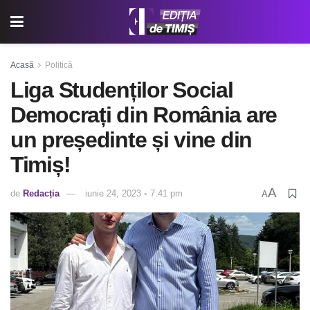
Acasă
Politică
Liga Studenților Social
Democrați din România are
un președinte și vine din
Timiș!
A
de
Redacția
iunie 24, 2023 ◦ 7:41 pm
A