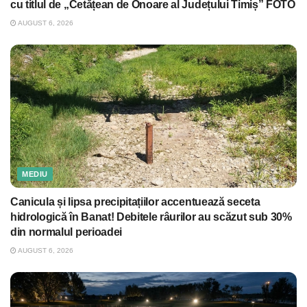
cu titlul de „Cetățean de Onoare al Județului Timiș” FOTO
AUGUST 6, 2026
MEDIU
Canicula și lipsa precipitațiilor accentuează seceta
hidrologică în Banat! Debitele râurilor au scăzut sub 30%
din normalul perioadei
AUGUST 6, 2026