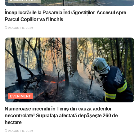
ADMINISTRAȚIE
Încep lucrările la Pasarela Îndrăgostiților. Accesul spre
Parcul Copiilor va fi închis
AUGUST 6, 2026
EVENIMENT
Numeroase incendii în Timiş din cauza arderilor
necontrolate! Suprafaţa afectată depăşeşte 260 de
hectare
AUGUST 6, 2026