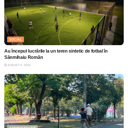
SOCIAL
Au început lucrările la un teren sintetic de fotbal în
Sânmihaiu Român
AUGUST 6, 2026