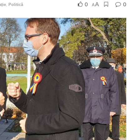
A
0
0
ție
,
Politică
A