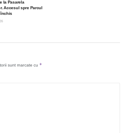
le la Pasarela
or. Accesul spre Parcul
 închis
26
*
torii sunt marcate cu