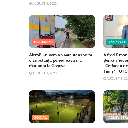
AUGUST 6, 2026
EVENIMENT
SĂNĂTATE
Alertă! Un camion care transporta
Alfred Simoni
o substanţă periculoasă s-a
Şerban, recen
răsturnat la Coşava
„Cetățean de
Timiș” FOTO
AUGUST 6, 2026
AUGUST 6, 20
SOCIAL
ADMINISTR