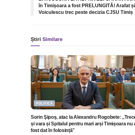
în Timișoara a fost PRELUNGITĂ! Arafat și
Voiculescu trec peste decizia CJSU Timiș
Știri
Similare
POLITICĂ
Sorin Şipoş, atac la Alexandru Rogobete: „Trec
și vara și Spitalul pentru mari arși Timișoara nu 
fost dat în folosință”