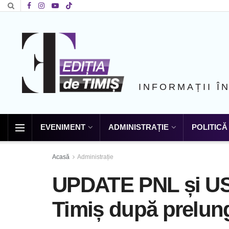
INFORMAȚII Î
EVENIMENT
ADMINISTRAȚIE
POLITICĂ
Acasă
Administrație
UPDATE PNL și USR
Timiș după prelung