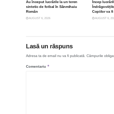
Au început lucrările la un teren
Încep lucrări
sintetic de fotbal în Sânmihaiu
Îndrăgostițil
Român
Copiilor va fi
AUGUST 6, 2026
AUGUST 6, 20
Lasă un răspuns
Adresa ta de email nu va fi publicată.
Câmpurile obliga
*
Comentariu