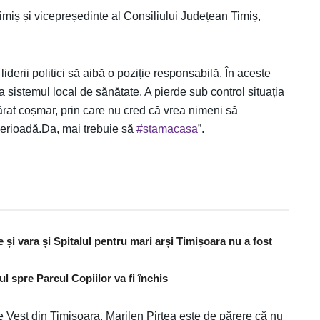
miș și vicepreședinte al Consiliului Județean Timiș,
 liderii politici să aibă o poziție responsabilă. În aceste
ta sistemul local de sănătate. A pierde sub control situația
rat coșmar, prin care nu cred că vrea nimeni să
erioadă.Da, mai trebuie să
#stamacasa
”.
și vara și Spitalul pentru mari arși Timișoara nu a fost
ul spre Parcul Copiilor va fi închis
de Vest din Timișoara, Marilen Pirtea este de părere că nu