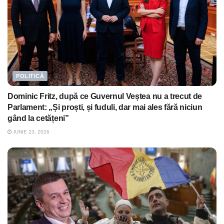
POLITICĂ
Dominic Fritz, după ce Guvernul Veștea nu a trecut de
Parlament: „Și proști, și fuduli, dar mai ales fără niciun
gând la cetățeni”
IUNIE 23, 2026