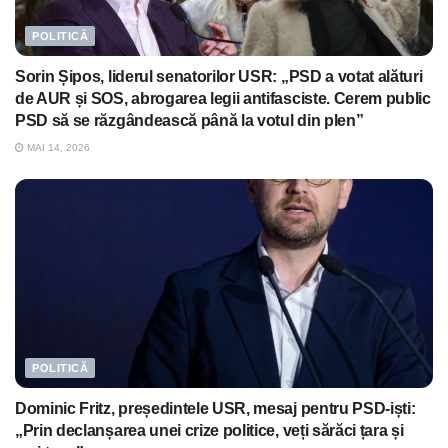
POLITICĂ
Sorin Șipos, liderul senatorilor USR: „PSD a votat alături
de AUR și SOS, abrogarea legii antifasciste. Cerem public
PSD să se răzgândească până la votul din plen”
MAI 14, 2026
POLITICĂ
Dominic Fritz, președintele USR, mesaj pentru PSD-iști:
„Prin declanșarea unei crize politice, veți sărăci țara și