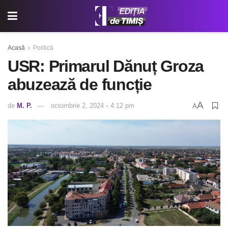
Acasă
Politică
USR: Primarul Dănuț Groza
abuzează de funcție
A
de
M. P.
octombrie 2, 2024 ◦ 4:12 pm
A