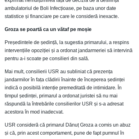
exprimat nemulțumirea față de decizia de a desființa
ambulatoriul de Boli Infecțioase, pe baza unor date
statistice și financiare pe care le consideră inexacte.
Groza se poartă ca un vătaf pe moșie
Președintele de ședință, la sugestia primarului, a respins
intervențiile opoziției și a ordonat jandarmeriei să intervină
pentru a-i scoate pe consilieri din sală.
Mai mult, consilierii USR au subliniat că prezența
jandarmilor în fața clădirii înainte de începerea ședinței
indică o posibilă intenție premeditată de intimidare. În
timpul ședinței, primarul a ordonat juristei să nu mai
răspundă la întrebările consilierilor USR și s-a adresat
acestora în mod inadecvat.
USR consideră că primarul Dănuț Groza a comis un abuz
și că, prin acest comportament, pune de fapt pumnul în