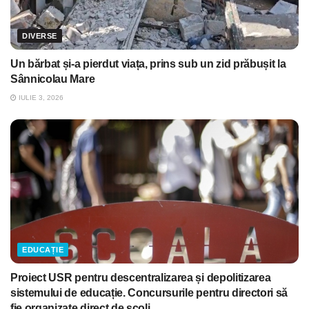
DIVERSE
Un bărbat și-a pierdut viața, prins sub un zid prăbușit la
Sânnicolau Mare
IULIE 3, 2026
EDUCAȚIE
Proiect USR pentru descentralizarea și depolitizarea
sistemului de educație. Concursurile pentru directori să
fie organizate direct de școli