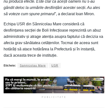
nu producă efecte. Este clar ca acești oameni nu s-au
gândit deloc la urmările desființării acestei secții. Au ales
să voteze cum spune primarul
”, a declarat Ioan Miron.
Echipa USR din Sânnicolau Mare consideră că
desființarea secției de Boli Infecțioase reprezintă un abuz
administrativ și atrage atenția asupra faptului că decizia va
afecta grav sănătatea cetățenilor. Tocmai de aceea sunt
hotărâți să atace hotărârea la Prefectură și în instanță,
dacă aceasta trece de instituție.
Etichete:
Sannicolau Mare
USR
PUBLICITATE