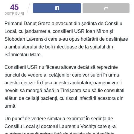
45
DISTRIBUIRI
Primarul Dănuț Groza a evacuat din ședința de Consiliu
Local, cu jandarmeria, consilierii USR Ioan Miron și
Slobodan Lavrenski care s-au opus hotărârii de desființare
a ambulatorului de boli infecțioase de la spitalul din
Sânnicolau Mare.
Consilierii USR nu făceau altceva decât să reprezinte
punctul de vedere al cetățenilor care vor suferi în urma
acestei decizii. În lipsa acestui ambulator, oamenii vor fi
nevoiți să meargă până la Timișoara sau să fie consultați
alături de ceilalți pacienți, cu riscul infectării acestora din
urmă.
Un punct de vedere similar a exprimat în ședința de
Consiliu Local și doctorul Laurențiu Vochița care și-a