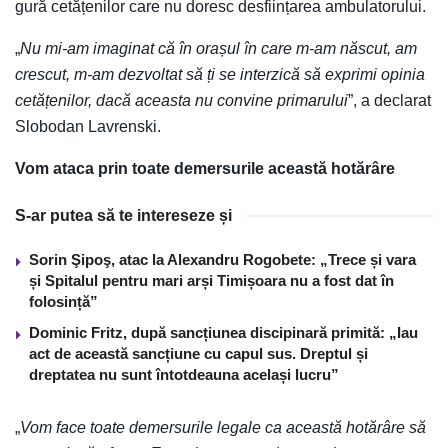
gură cetățenilor care nu doresc desființarea ambulatorului.
„
Nu mi-am imaginat că în orașul în care m-am născut, am
crescut, m-am dezvoltat să ți se interzică să exprimi opinia
cetățenilor, dacă aceasta nu convine primarului
”, a declarat
Slobodan Lavrenski.
Vom ataca prin toate demersurile această hotărâre
S-ar putea să te intereseze și
Sorin Şipoş, atac la Alexandru Rogobete: „Trece și vara
și Spitalul pentru mari arși Timișoara nu a fost dat în
folosință”
Dominic Fritz, după sancțiunea discipinară primită: „Iau
act de această sancțiune cu capul sus. Dreptul și
dreptatea nu sunt întotdeauna același lucru”
„
Vom face toate demersurile legale ca această hotărâre să