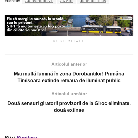
Etichete:
Autostrada A1
CNAIR
Judetul Timis
PUBLICITATE
Articolul anterior
Mai multă lumină în zona Dorobanților! Primăria
Timișoara extinde rețeaua de iluminat public
Articolul următor
Două sensuri giratorii provizorii de la Giroc eliminate,
două extinse
Știri
Similare