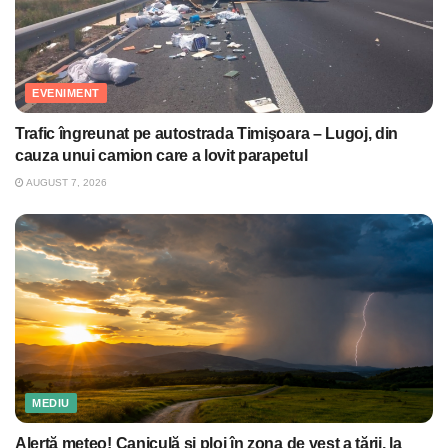
EVENIMENT
Trafic îngreunat pe autostrada Timişoara – Lugoj, din
cauza unui camion care a lovit parapetul
AUGUST 7, 2026
MEDIU
Alertă meteo! Caniculă şi ploi în zona de vest a ţării, la