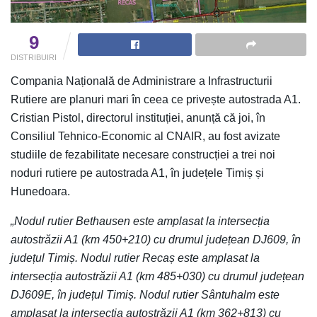
9
DISTRIBUIRI
Compania Națională de Administrare a Infrastructurii
Rutiere are planuri mari în ceea ce privește autostrada A1.
Cristian Pistol, directorul instituției, anunță că joi, în
Consiliul Tehnico-Economic al CNAIR, au fost avizate
studiile de fezabilitate necesare construcției a trei noi
noduri rutiere pe autostrada A1, în județele Timiș și
Hunedoara.
„Nodul rutier Bethausen este amplasat la intersecția
autostrăzii A1 (km 450+210) cu drumul județean DJ609, în
județul Timiș. Nodul rutier Recaș este amplasat la
intersecția autostrăzii A1 (km 485+030) cu drumul județean
DJ609E, în județul Timiș. Nodul rutier Sântuhalm este
amplasat la intersecția autostrăzii A1 (km 362+813) cu