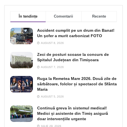
În tendințe
Comentarii
Recente
Accident cumplit pe un drum din Banat!
Un şofer a murit carbonizat FOTO
AUGUST 8, 2026
Zeci de posturi scoase la concurs de
Spitalul Județean din Timișoara
AUGUST 7, 2026
Ruga la Remetea Mare 2026. Două zile de
sărbătoare, folclor și spectacol de Sfânta
Maria
AUGUST 5, 2026
Continuă greva în sistemul medical!
Medici și asistente din Timiș asigură
doar intervențiile urgente
IULIE 29, 2026