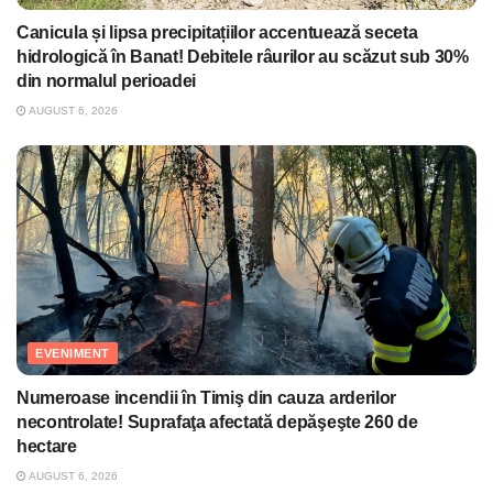
Canicula și lipsa precipitațiilor accentuează seceta
hidrologică în Banat! Debitele râurilor au scăzut sub 30%
din normalul perioadei
AUGUST 6, 2026
EVENIMENT
Numeroase incendii în Timiş din cauza arderilor
necontrolate! Suprafaţa afectată depăşeşte 260 de
hectare
AUGUST 6, 2026