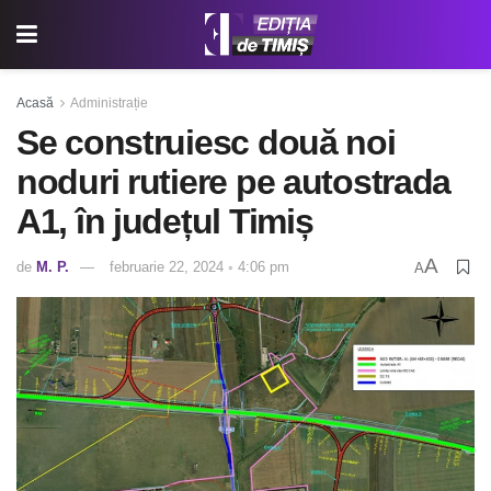
Acasă
Administrație
Se construiesc două noi
noduri rutiere pe autostrada
A1, în județul Timiș
A
de
M. P.
februarie 22, 2024 ◦ 4:06 pm
A