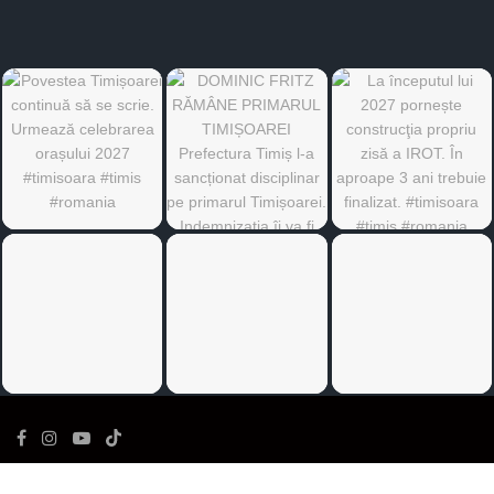
©
Ediția de Timiș
- Toate drepturile rezervate