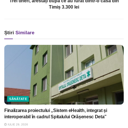
Trei tineri, arestați după ce au furat dintr-o casă din
Timiș 3.300 lei
Știri
Similare
SĂNĂTATE
Finalizarea proiectului „Sistem eHealth, integrat și
interoperabil în cadrul Spitalului Orășenesc Deta”
IULIE 29, 2026