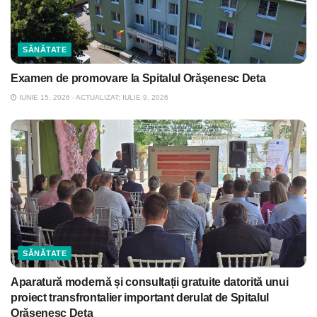
SĂNĂTATE
Examen de promovare la Spitalul Orăşenesc Deta
IUNIE 15, 2026 - ACTUALIZAT: IULIE 9, 2026
SĂNĂTATE
Aparatură modernă și consultații gratuite datorită unui
proiect transfrontalier important derulat de Spitalul
Orășenesc Deta