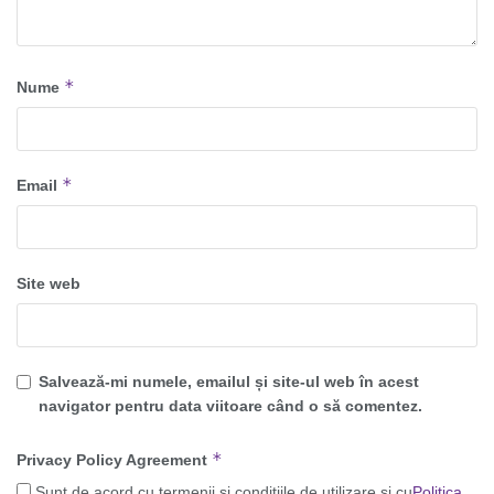
*
Nume
*
Email
Site web
Salvează-mi numele, emailul și site-ul web în acest
navigator pentru data viitoare când o să comentez.
*
Privacy Policy Agreement
Sunt de acord cu termenii și condițiile de utilizare și cu
Politica