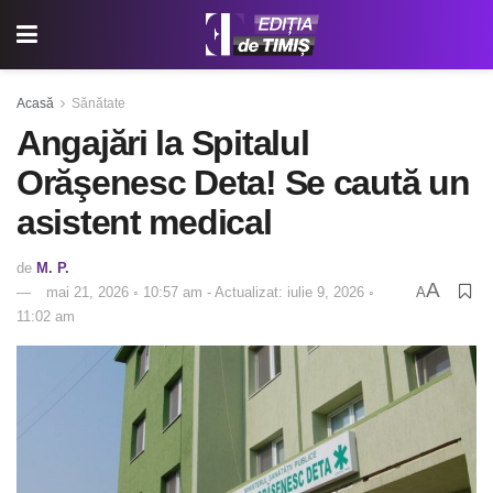
Acasă
Sănătate
Angajări la Spitalul
Orăşenesc Deta! Se caută un
asistent medical
de
M. P.
A
mai 21, 2026 ◦ 10:57 am - Actualizat: iulie 9, 2026 ◦
A
11:02 am