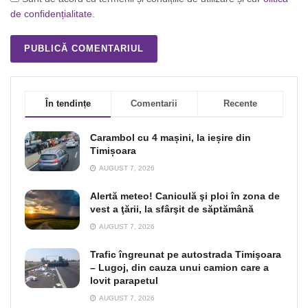
de confidențialitate
.
În tendințe
Comentarii
Recente
Carambol cu 4 mașini, la ieșire din
Timișoara
AUGUST 7, 2026
Alertă meteo! Caniculă şi ploi în zona de
vest a ţării, la sfârşit de săptămână
AUGUST 7, 2026
Trafic îngreunat pe autostrada Timişoara
– Lugoj, din cauza unui camion care a
lovit parapetul
AUGUST 7, 2026