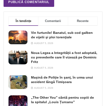
În tendințe
Comentarii
Recente
Vin furtunile! Banatul, sub cod galben
de vijelii şi ploi torenţiale
AUGUST 5, 2026
Noua Legea a Integrității a fost adoptată,
cu prevederile care îl vizează pe Dominic
Fritz
AUGUST 5, 2026
Maşină de Poliţie în şanţ, în urma unui
accident lângă Timişoara
AUGUST 5, 2026
„The Other You” cântă pentru copiii de
la spitalul „Louis Țurcanu”