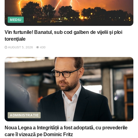
MEDIU
Vin furtunile! Banatul, sub cod galben de vijelii şi ploi
torenţiale
AUGUST 5, 2026
430
ADMINISTRAȚIE
Noua Legea a Integrității a fost adoptată, cu prevederile
care îl vizează pe Dominic Fritz