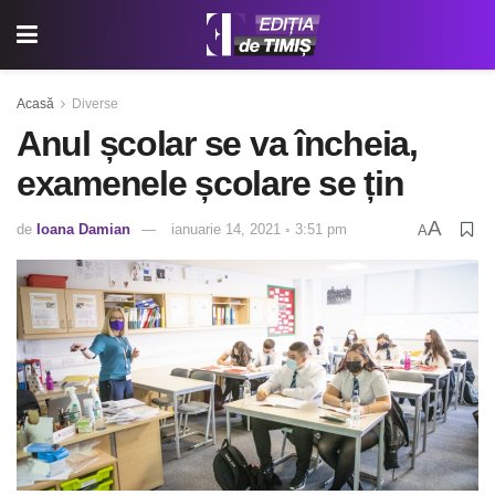
Acasă
Diverse
Anul școlar se va încheia,
examenele școlare se țin
A
de
Ioana Damian
ianuarie 14, 2021 ◦ 3:51 pm
A