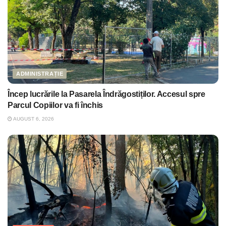
ADMINISTRAȚIE
Încep lucrările la Pasarela Îndrăgostiților. Accesul spre
Parcul Copiilor va fi închis
AUGUST 6, 2026