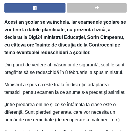
Acest an școlar se va încheia, iar examenele școlare se
vor ține la datele planificate, cu prezența fizică, a
declarat la Digi24 ministrul Educației, Sorin Cîmpeanu,
cu câteva ore înainte de discuția de la Controceni pe
tema eventualei redeschideri a școlilor.
Din punct de vedere al măsurilor de siguranță, școlile sunt
pregătite să se redeschidă în 8 februarie, a spus ministrul.
Ministrul a spus că este luată în discuție adaptarea
tematicii pentru examen la ce anume s-a predat și asimilat.
„Între predarea online și ce se întâmplă la clase este o
diferență. Sunt pierderi generate, care vor necesita un
număr de ore remediale (de recuperare a materiei – n.r.).