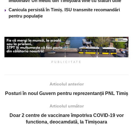
îmbolnăvi! Un medic din Timişoara vine cu sfaturi utile
Canicula persistă în Timiș. ISU transmite recomandări
pentru populație
PUBLICITATE
Articolul anterior
Posturi în noul Guvern pentru reprezentanții PNL Timiș
Articolul următor
Doar 2 centre de vaccinare împotriva COVID-19 vor
functiona, deocamdată, la Timișoara