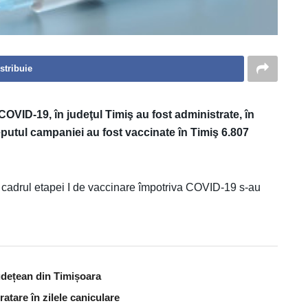
stribuie
COVID-19, în judeţul Timiş au fost administrate, în
ceputul campaniei au fost vaccinate în Timiş 6.807
 în cadrul etapei I de vaccinare împotriva COVID-19 s-au
udețean din Timișoara
atare în zilele caniculare