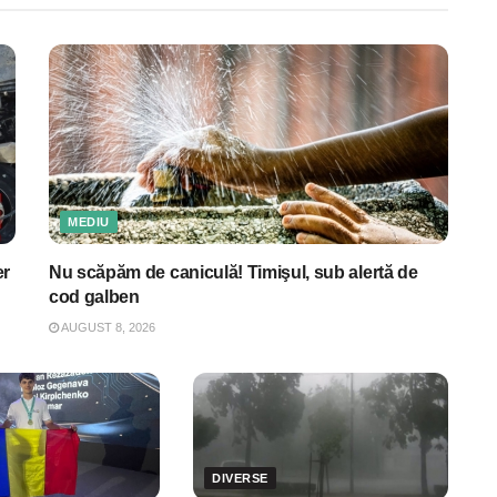
MEDIU
er
Nu scăpăm de caniculă! Timişul, sub alertă de
cod galben
AUGUST 8, 2026
DIVERSE