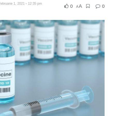
 februarie 1, 2021 ◦ 12:35 pm
A
0
0
A