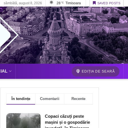
sâmbătă, august 8, 2026
28
Timisoara
°C
SAVED POSTS
IAL
EDIȚIA DE SEARĂ
În tendințe
Comentarii
Recente
Copaci căzuți peste
mașini și o gospodărie