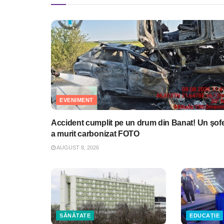
EVENIMENT
Accident cumplit pe un drum din Banat! Un şof
a murit carbonizat FOTO
AUGUST 8, 2026
SĂNĂTATE
EDUCAȚIE