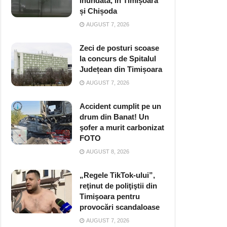
inundată, în Timișoara
și Chișoda
AUGUST 7, 2026
Zeci de posturi scoase
la concurs de Spitalul
Județean din Timișoara
AUGUST 7, 2026
Accident cumplit pe un
drum din Banat! Un
şofer a murit carbonizat
FOTO
AUGUST 8, 2026
„Regele TikTok-ului”,
reţinut de poliţiştii din
Timişoara pentru
provocări scandaloase
AUGUST 7, 2026