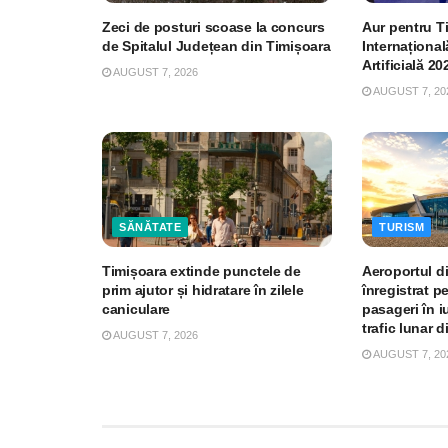
Zeci de posturi scoase la concurs
Aur pentru T
de Spitalul Județean din Timișoara
Internațional
Artificială 20
AUGUST 7, 2026
AUGUST 7, 20
SĂNĂTATE
TURISM
Timișoara extinde punctele de
Aeroportul d
prim ajutor și hidratare în zilele
înregistrat p
caniculare
pasageri în iu
trafic lunar d
AUGUST 7, 2026
AUGUST 7, 20