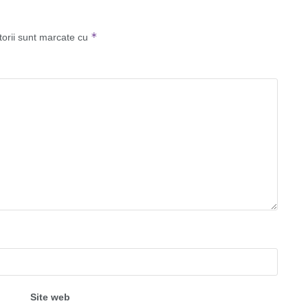
*
torii sunt marcate cu
Site web