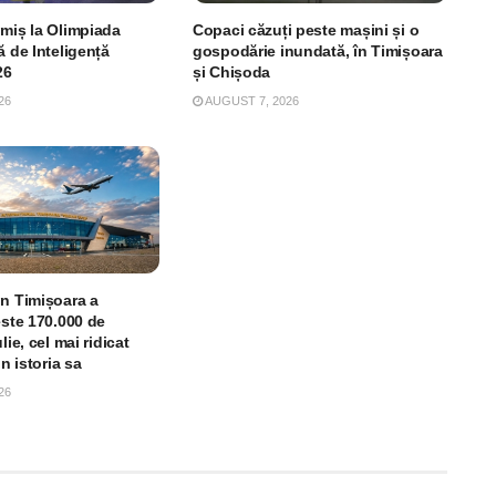
imiș la Olimpiada
Copaci căzuți peste mașini și o
ă de Inteligență
gospodărie inundată, în Timișoara
26
și Chișoda
26
AUGUST 7, 2026
in Timișoara a
este 170.000 de
lie, cel mai ridicat
in istoria sa
26