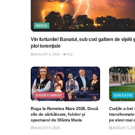
MEDIU
Vin furtunile! Banatul, sub cod galben de vijelii ş
ploi torenţiale
AUGUST 5, 2026
411
DIVERTISMENT
EDUCAȚIE
Ruga la Remetea Mare 2026. Două
Curţile a trei
zile de sărbătoare, folclor și
transformate 
spectacol de Sfânta Maria
pe elevi mai
AUGUST 5, 2026
AUGUST 5, 20