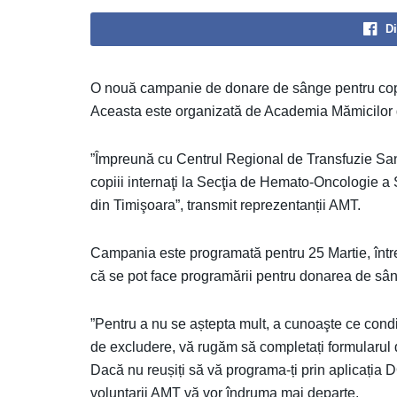
Di
O nouă campanie de donare de sânge pentru copii
Aceasta este organizată de Academia Mămicilor 
”Împreună cu Centrul Regional de Transfuzie Sa
copiii internaţi la Secţia de Hemato-Oncologie a 
din Timişoara”, transmit reprezentanții AMT.
Campania este programată pentru 25 Martie, între
că se pot face programării pentru donarea de sân
”Pentru a nu se aștepta mult, a cunoaşte ce condiți
de excludere, vă rugăm să completați formularul
Dacă nu reușiți să vă programa-ți prin aplicația 
voluntarii AMT vă vor îndruma mai departe.