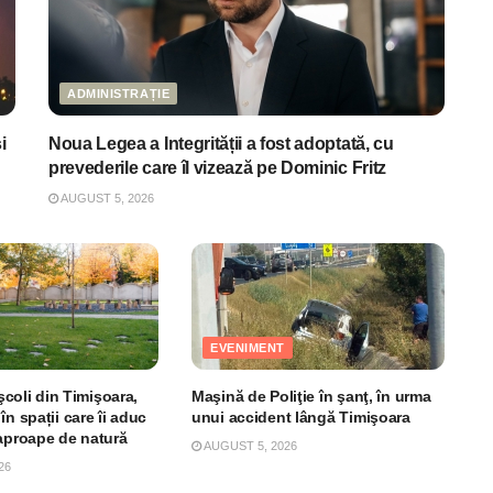
ADMINISTRAȚIE
i
Noua Legea a Integrității a fost adoptată, cu
prevederile care îl vizează pe Dominic Fritz
AUGUST 5, 2026
EVENIMENT
 şcoli din Timişoara,
Maşină de Poliţie în şanţ, în urma
în spații care îi aduc
unui accident lângă Timişoara
 aproape de natură
AUGUST 5, 2026
26