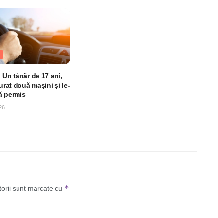
 Un tânăr de 17 ani,
furat două maşini şi le-
ă permis
26
*
torii sunt marcate cu