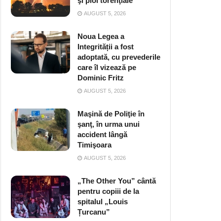
şi ploi torenţiale
AUGUST 5, 2026
Noua Legea a
Integrității a fost
adoptată, cu prevederile
care îl vizează pe
Dominic Fritz
AUGUST 5, 2026
Maşină de Poliţie în
şanţ, în urma unui
accident lângă
Timişoara
AUGUST 5, 2026
„The Other You” cântă
pentru copiii de la
spitalul „Louis
Țurcanu”