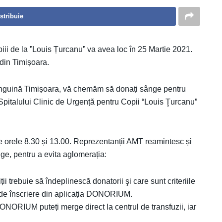
stribuie
i de la ”Louis Țurcanu” va avea loc în 25 Martie 2021.
din Timișoara.
nguină Timișoara, vă chemăm să donați sânge pentru
Spitalului Clinic de Urgență pentru Copii “Louis Ţurcanu”
 orele 8.30 și 13.00. Reprezentanții AMT reamintesc și
ge, pentru a evita aglomerația:
i trebuie să îndeplinescă donatorii şi care sunt criteriile
 de înscriere din aplicația DONORIUM.
DONORIUM puteți merge direct la centrul de transfuzii, iar