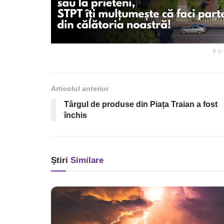
PU
Articolul anterior
Târgul de produse din Piața Traian a fost
închis
Știri
Similare