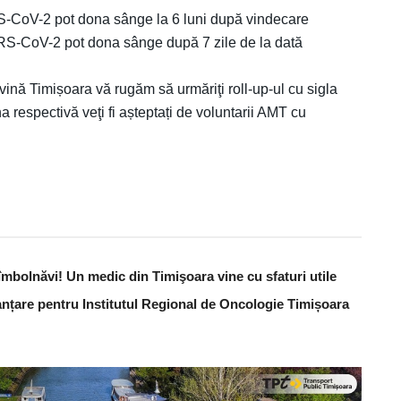
RS-CoV-2 pot dona sânge la 6 luni după vindecare
RS-CoV-2 pot dona sânge după 7 zile de la dată
ină Timișoara vă rugăm să urmăriţi roll-up-ul cu sigla
respectivă veţi fi așteptați de voluntarii AMT cu
îmbolnăvi! Un medic din Timişoara vine cu sfaturi utile
anțare pentru Institutul Regional de Oncologie Timișoara