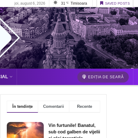
joi, august 6, 2026
31
Timisoara
°C
SAVED POSTS
IAL
EDIȚIA DE SEARĂ
În tendințe
Comentarii
Recente
Vin furtunile! Banatul,
sub cod galben de vijelii