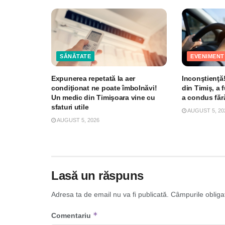
SĂNĂTATE
EVENIMENT
Expunerea repetată la aer
Inconştienţă!
condiţionat ne poate îmbolnăvi!
din Timiş, a 
Un medic din Timişoara vine cu
a condus făr
sfaturi utile
AUGUST 5, 20
AUGUST 5, 2026
Lasă un răspuns
Adresa ta de email nu va fi publicată.
Câmpurile obliga
*
Comentariu