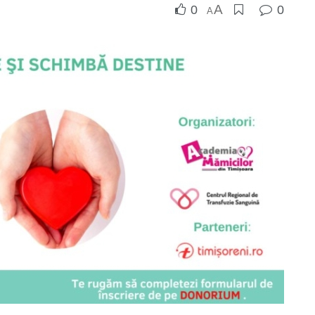
A
0
0
A