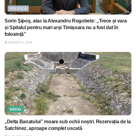
POLITICĂ
Sorin Şipoş, atac la Alexandru Rogobete: „Trece și vara
și Spitalul pentru mari arși Timișoara nu a fost dat în
folosință”
AUGUST 6, 2026
MEDIU
„Delta Banatului” moare sub ochii noștri. Rezervația de la
Satchinez, aproape complet uscată