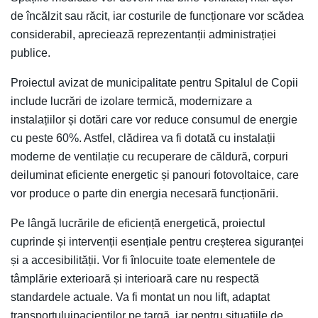
de încălzit sau răcit, iar costurile de funcționare vor scădea
considerabil, apreciează reprezentanții administrației
publice.
Proiectul avizat de municipalitate pentru Spitalul de Copii
include lucrări de izolare termică, modernizare a
instalațiilor și dotări care vor reduce consumul de energie
cu peste 60%. Astfel, clădirea va fi dotată cu instalații
moderne de ventilație cu recuperare de căldură, corpuri
deiluminat eficiente energetic și panouri fotovoltaice, care
vor produce o parte din energia necesară funcționării.
Pe lângă lucrările de eficiență energetică, proiectul
cuprinde și intervenții esențiale pentru creșterea siguranței
și a accesibilității. Vor fi înlocuite toate elementele de
tâmplărie exterioară și interioară care nu respectă
standardele actuale. Va fi montat un nou lift, adaptat
transportuluipacienților pe targă, iar pentru situațiile de