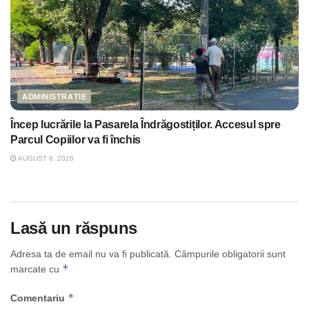
ADMINISTRAȚIE
Încep lucrările la Pasarela Îndrăgostiților. Accesul spre
Parcul Copiilor va fi închis
AUGUST 6, 2026
Lasă un răspuns
Adresa ta de email nu va fi publicată.
Câmpurile obligatorii sunt
*
marcate cu
*
Comentariu