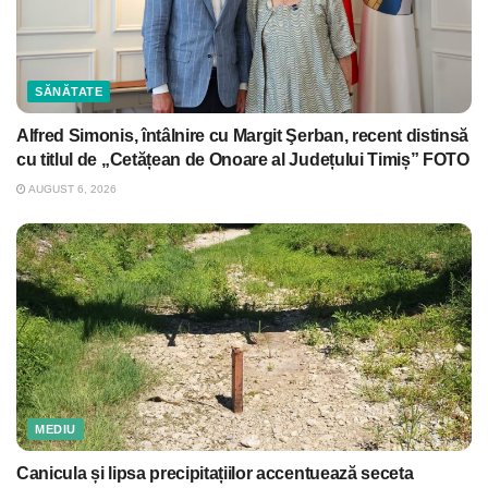
SĂNĂTATE
Alfred Simonis, întâlnire cu Margit Şerban, recent distinsă
cu titlul de „Cetățean de Onoare al Județului Timiș” FOTO
AUGUST 6, 2026
MEDIU
Canicula și lipsa precipitațiilor accentuează seceta