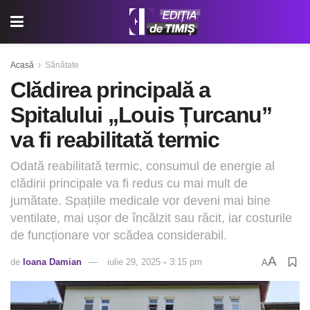
Acasă
Sănătate
Clădirea principală a
Spitalului „Louis Țurcanu”
va fi reabilitată termic
Odată reabilitată termic, consumul de energie al
clădirii principale va fi redus cu mai mult de
jumătate. Spațiile medicale vor deveni mai bine
ventilate, mai ușor de încălzit sau răcit, iar costurile
de funcționare vor scădea considerabil.
A
de
Ioana Damian
iulie 29, 2025 ◦ 3:15 pm
A