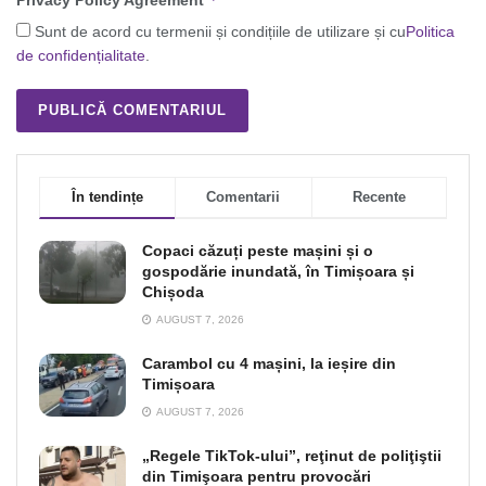
Privacy Policy Agreement
Sunt de acord cu termenii și condițiile de utilizare și cu
Politica
de confidențialitate
.
În tendințe
Comentarii
Recente
Copaci căzuți peste mașini și o
gospodărie inundată, în Timișoara și
Chișoda
AUGUST 7, 2026
Carambol cu 4 mașini, la ieșire din
Timișoara
AUGUST 7, 2026
„Regele TikTok-ului”, reţinut de poliţiştii
din Timişoara pentru provocări