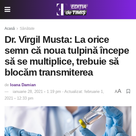
Acasă
Sănătate
Dr. Virgil Musta: La orice
semn că noua tulpină începe
să se multiplice, trebuie să
blocăm transmiterea
de
Ioana Damian
A
ianuarie 28, 2021 ◦ 1:19 pm - Actualizat: februarie 1,
A
2021 ◦ 12:33 pm