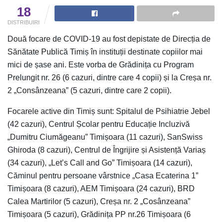
18
DISTRIBUIRI
Două focare de COVID-19 au fost depistate de Direcția de
Sănătate Publică Timiș în instituții destinate copiilor mai
mici de șase ani. Este vorba de Grădinița cu Program
Prelungit nr. 26 (6 cazuri, dintre care 4 copii) și la Creșa nr.
2 „Consânzeana” (5 cazuri, dintre care 2 copii).
Focarele active din Timiș sunt: Spitalul de Psihiatrie Jebel
(42 cazuri), Centrul Școlar pentru Educație Incluzivă
„Dumitru Ciumăgeanu” Timișoara (11 cazuri), SanSwiss
Ghiroda (8 cazuri), Centrul de Îngrijire și Asistență Variaș
(34 cazuri), „Let’s Call and Go” Timișoara (14 cazuri),
Căminul pentru persoane vârstnice „Casa Ecaterina 1”
Timișoara (8 cazuri), AEM Timișoara (24 cazuri), BRD
Calea Martirilor (5 cazuri), Creșa nr. 2 „Cosânzeana”
Timișoara (5 cazuri), Grădinița PP nr.26 Timișoara (6