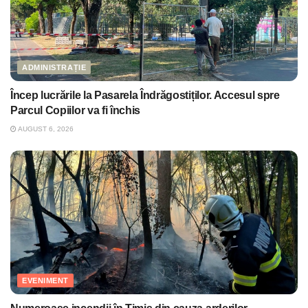
ADMINISTRAȚIE
Încep lucrările la Pasarela Îndrăgostiților. Accesul spre
Parcul Copiilor va fi închis
AUGUST 6, 2026
EVENIMENT