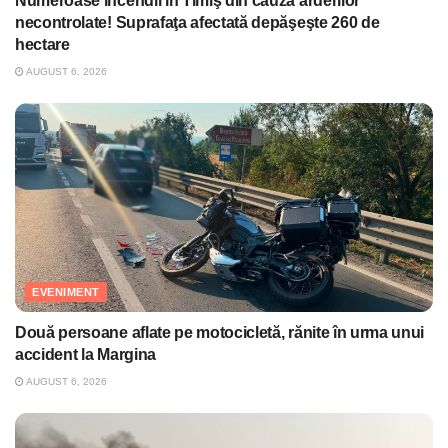
Numeroase incendii în Timiş din cauza arderilor
necontrolate! Suprafaţa afectată depăşeşte 260 de
hectare
AUGUST 6, 2026
EVENIMENT
Două persoane aflate pe motocicletă, rănite în urma unui
accident la Margina
AUGUST 6, 2026