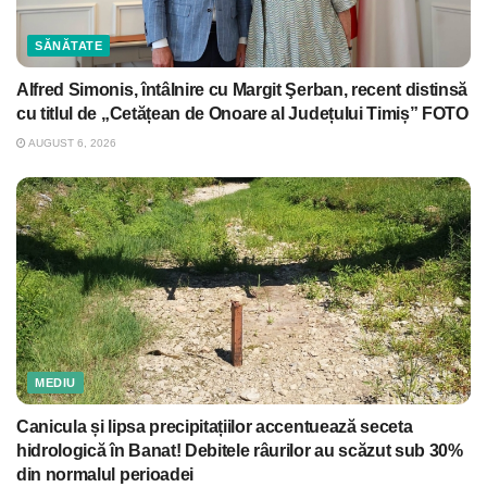
SĂNĂTATE
Alfred Simonis, întâlnire cu Margit Şerban, recent distinsă
cu titlul de „Cetățean de Onoare al Județului Timiș” FOTO
AUGUST 6, 2026
MEDIU
Canicula și lipsa precipitațiilor accentuează seceta
hidrologică în Banat! Debitele râurilor au scăzut sub 30%
din normalul perioadei