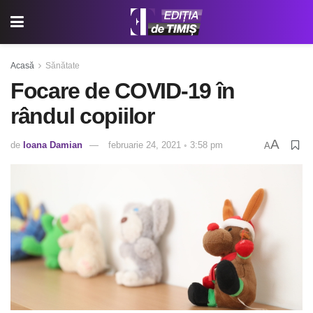
Acasă
Sănătate
Focare de COVID-19 în
rândul copiilor
A
de
Ioana Damian
februarie 24, 2021 ◦ 3:58 pm
A