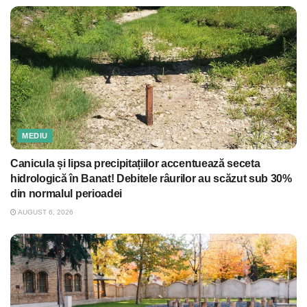
MEDIU
Canicula și lipsa precipitațiilor accentuează seceta
hidrologică în Banat! Debitele râurilor au scăzut sub 30%
din normalul perioadei
AUGUST 6, 2026