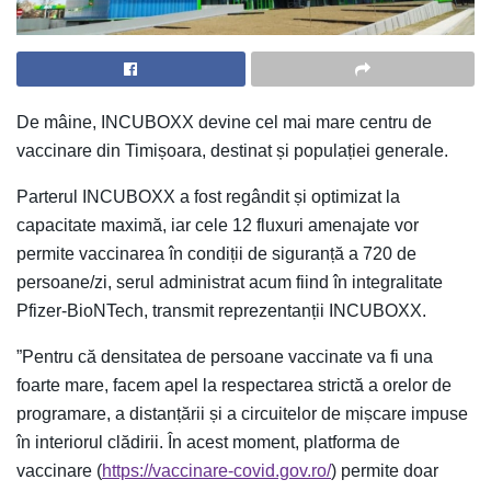
De mâine, INCUBOXX devine cel mai mare centru de
vaccinare din Timișoara, destinat și populației generale.
Parterul INCUBOXX a fost regândit și optimizat la
capacitate maximă, iar cele 12 fluxuri amenajate vor
permite vaccinarea în condiții de siguranță a 720 de
persoane/zi, serul administrat acum fiind în integralitate
Pfizer-BioNTech, transmit reprezentanții INCUBOXX.
”Pentru că densitatea de persoane vaccinate va fi una
foarte mare, facem apel la respectarea strictă a orelor de
programare, a distanțării și a circuitelor de mișcare impuse
în interiorul clădirii. În acest moment, platforma de
vaccinare (
https://vaccinare-covid.gov.ro/
) permite doar