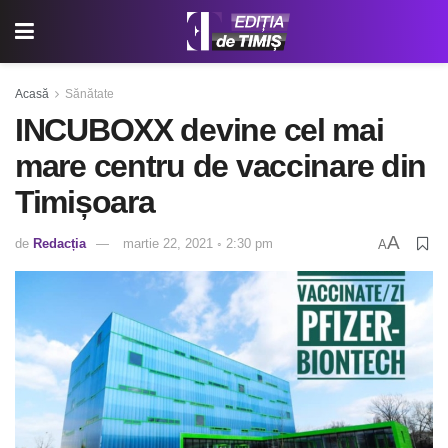
Acasă
Sănătate
INCUBOXX devine cel mai
mare centru de vaccinare din
Timișoara
A
de
Redacția
martie 22, 2021 ◦ 2:30 pm
A