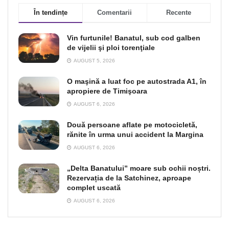
În tendințe
Comentarii
Recente
Vin furtunile! Banatul, sub cod galben
de vijelii şi ploi torenţiale
AUGUST 5, 2026
O maşină a luat foc pe autostrada A1, în
apropiere de Timişoara
AUGUST 6, 2026
Două persoane aflate pe motocicletă,
rănite în urma unui accident la Margina
AUGUST 6, 2026
„Delta Banatului” moare sub ochii noștri.
Rezervația de la Satchinez, aproape
complet uscată
AUGUST 6, 2026