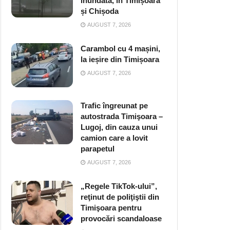
inundată, în Timișoara
și Chișoda
AUGUST 7, 2026
Carambol cu 4 mașini,
la ieșire din Timișoara
AUGUST 7, 2026
Trafic îngreunat pe
autostrada Timişoara –
Lugoj, din cauza unui
camion care a lovit
parapetul
AUGUST 7, 2026
„Regele TikTok-ului”,
reţinut de poliţiştii din
Timişoara pentru
provocări scandaloase