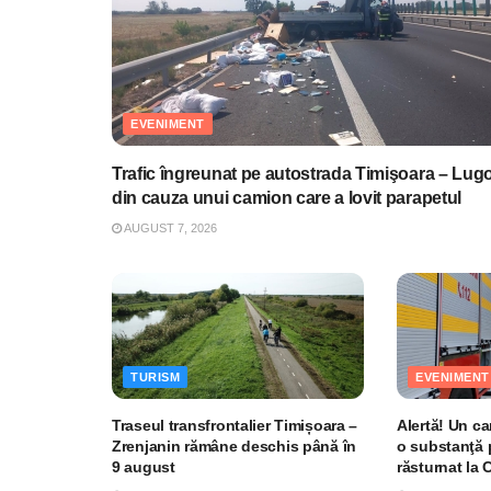
EVENIMENT
Trafic îngreunat pe autostrada Timişoara – Lugo
din cauza unui camion care a lovit parapetul
AUGUST 7, 2026
TURISM
EVENIMENT
Traseul transfrontalier Timișoara –
Alertă! Un c
Zrenjanin rămâne deschis până în
o substanţă 
9 august
răsturnat la