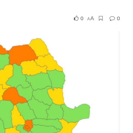
A
0
0
A