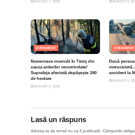
AUGUST 7, 2026
AUGUST 6, 20
EVENIMENT
EVENIMENT
Numeroase incendii în Timiş din
Două persoan
cauza arderilor necontrolate!
motocicletă, 
Suprafaţa afectată depăşeşte 260
accident la 
de hectare
AUGUST 6, 20
AUGUST 6, 2026
Lasă un răspuns
Adresa ta de email nu va fi publicată.
Câmpurile obliga