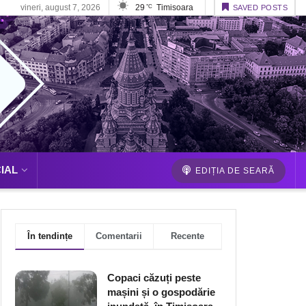
vineri, august 7, 2026
29
Timisoara
°C
SAVED POSTS
IAL
EDIȚIA DE SEARĂ
În tendințe
Comentarii
Recente
Copaci căzuți peste
mașini și o gospodărie