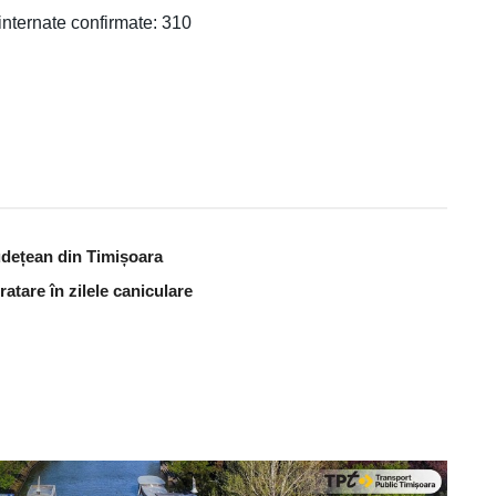
internate confirmate: 310
udețean din Timișoara
atare în zilele caniculare