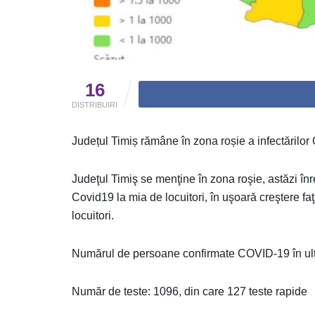
16
DISTRIBUIRI
Județul Timiș rămâne în zona roșie a infectărilor
Judeţul Timiş se menţine în zona roşie, astăzi înr
Covid19 la mia de locuitori, în uşoară creştere fa
locuitori.
Numărul de persoane confirmate COVID-19 în ulti
Număr de teste: 1096, din care 127 teste rapide