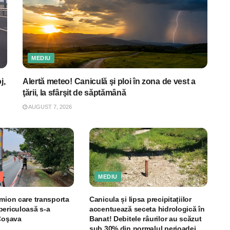
MEDIU
j,
Alertă meteo! Caniculă şi ploi în zona de vest a
ţării, la sfârşit de săptămână
AUGUST 7, 2026
MEDIU
amion care transporta
Canicula și lipsa precipitațiilor
periculoasă s-a
accentuează seceta hidrologică în
 Coşava
Banat! Debitele râurilor au scăzut
sub 30% din normalul perioadei