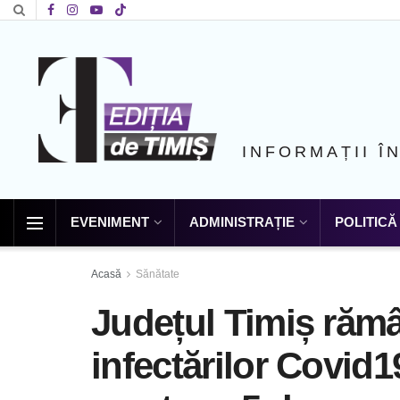
INFORMAȚII Î
EVENIMENT
ADMINISTRAȚIE
POLITICĂ
Acasă
Sănătate
Județul Timiș rămâ
infectărilor Covid1