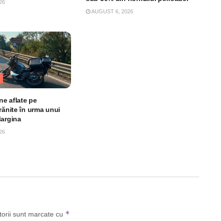
26
AUGUST 6, 2026
e aflate pe
rănite în urma unui
Margina
26
*
torii sunt marcate cu