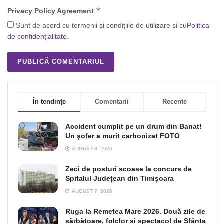
*
Privacy Policy Agreement
Sunt de acord cu termenii și condițiile de utilizare și cu
Politica
de confidențialitate
.
În tendințe
Comentarii
Recente
Accident cumplit pe un drum din Banat!
Un şofer a murit carbonizat FOTO
AUGUST 8, 2026
Zeci de posturi scoase la concurs de
Spitalul Județean din Timișoara
AUGUST 7, 2026
Ruga la Remetea Mare 2026. Două zile de
sărbătoare, folclor și spectacol de Sfânta