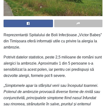
Reprezentanții Spitalului de Boli Infecțioase „Victor Babeș”
din Timișoara oferă informații utile cu privire la alergia la
ambrozie.
Potrivit datelor statistice, peste 2,5 milioane de români sunt
alergici la ambrozie. Aproximativ 1 din 5 persoane s-a
sensibilizat la acest polen, iar pentru cei predispuși să
dezvolte alergii, formele pot fi severe.
„
Simptomele apar la sfârșitul verii sau începutul toamnei.
Polenul de ambrozie provoacă diverse forme de rinită sau
conjunctivită, principalele simptome fiind nasul înfundat
sau rinoreea, strănuturile în salve, pruritul și eritemul