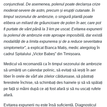
conjunctival. De asemenea, polenul poate declanșa crize
moderat-severe de astm, precum și erupții cutanate. În
timpul sezonului de ambrozie, o singură plantă poate
elibera un miliard de grăuncioare de polen în aer, care pot
fi purtate de vânt până la 3 km pe uscat. Evitarea expunerii
la polenul de ambrozie este aproape imposibilă, dar există
modalități de a limita expunerea și de a reduce severitatea
simptomelor”
, a explicat Bianca Matiș, medic alergolog în
cadrul Spitalului „Victor Babeș” din Timișoara.
Medicul vă recomandă ca în timpul sezonului de ambrozie
să urmăriți un calendar polinic, să evitați să ieșiți în aer
liber în orele de vârf ale zilelor călduroase, să păstrați
ferestrele închise, să schimbați des hainele și să vă spălați
pe față și mâini după ce ați fost afară și să nu uscați rufele
afară.
Evitarea expunerii nu este însă suficientă. Diagnosticul