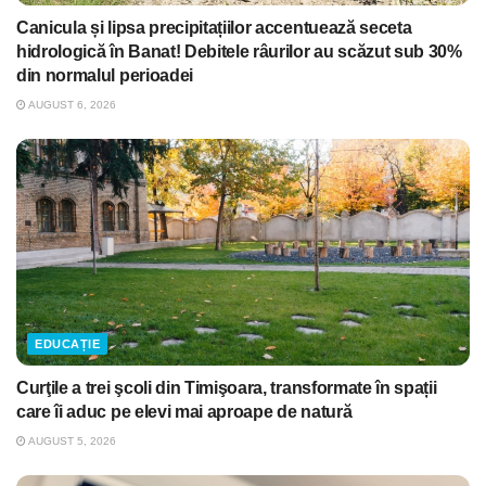
Canicula și lipsa precipitațiilor accentuează seceta
hidrologică în Banat! Debitele râurilor au scăzut sub 30%
din normalul perioadei
AUGUST 6, 2026
EDUCAȚIE
Curţile a trei şcoli din Timişoara, transformate în spații
care îi aduc pe elevi mai aproape de natură
AUGUST 5, 2026