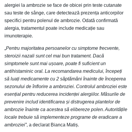
alergiei la ambrozie se face de obicei prin teste cutanate
sau teste de sânge, care detectează prezența anticorpilor
specifici pentru polenul de ambrozie. Odată confirmată
alergia, tratamentul poate include medicație sau
imunoterapie.
„
Pentru majoritatea persoanelor cu simptome frecvente,
steroizii nazali sunt cel mai bun tratament. Dacă
simptomele sunt mai ușoare, poate fi suficient un
antihistaminic oral. La recomandarea medicului, începeți
să luați medicamente cu 2 săptămâni înainte de începerea
sezonului de înflorire a ambroziei. Controlul ambroziei este
esențial pentru reducerea incidenței alergiilor. Măsurile de
prevenire includ identificarea și distrugerea plantelor de
ambrozie înainte ca acestea să elibereze polen. Autoritățile
locale trebuie să implementeze programe de eradicare a
ambroziei”
, a declarat Bianca Matiș.