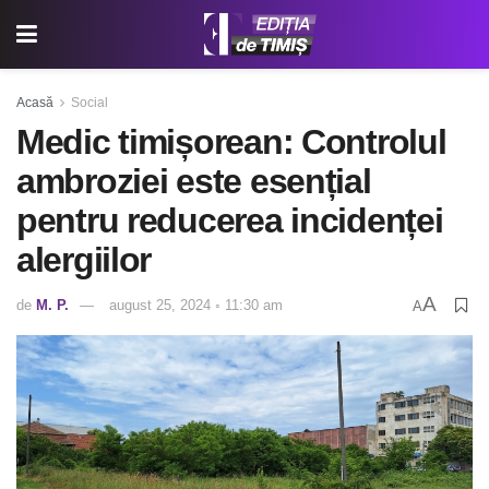
Acasă
Social
Medic timișorean: Controlul
ambroziei este esențial
pentru reducerea incidenței
alergiilor
A
de
M. P.
august 25, 2024 ◦ 11:30 am
A