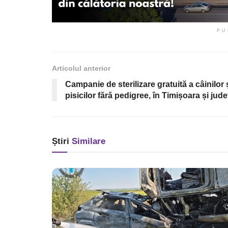
PU
Articolul anterior
Campanie de sterilizare gratuită a câinilor 
pisicilor fără pedigree, în Timișoara și jude
Știri
Similare