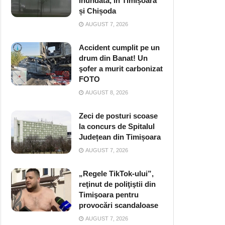
inundată, în Timișoara
și Chișoda
AUGUST 7, 2026
Accident cumplit pe un
drum din Banat! Un
şofer a murit carbonizat
FOTO
AUGUST 8, 2026
Zeci de posturi scoase
la concurs de Spitalul
Județean din Timișoara
AUGUST 7, 2026
„Regele TikTok-ului”,
reţinut de poliţiştii din
Timişoara pentru
provocări scandaloase
AUGUST 7, 2026