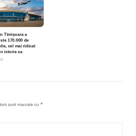
in Timișoara a
este 170.000 de
lie, cel mai ridicat
in istoria sa
26
*
torii sunt marcate cu