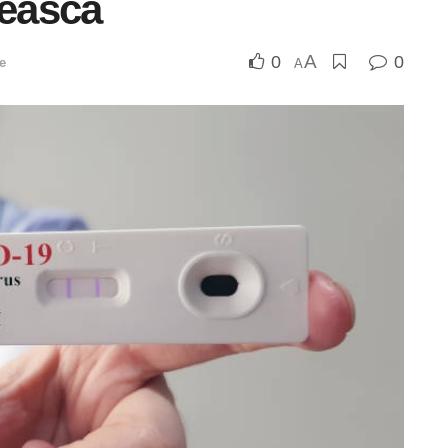
nească
A
0
0
e
A