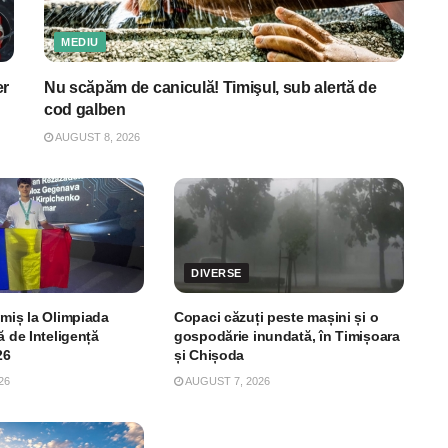
MEDIU
er
Nu scăpăm de caniculă! Timişul, sub alertă de
cod galben
AUGUST 8, 2026
DIVERSE
imiș la Olimpiada
Copaci căzuți peste mașini și o
ă de Inteligență
gospodărie inundată, în Timișoara
26
și Chișoda
26
AUGUST 7, 2026