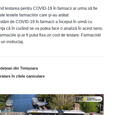
ind testarea pentru COVID-19 în farmacii ar urma să fie
ate testele farmaciilor care şi-au arătat
testării de COVID-19 în farmacii a început în urmă cu
nţa că în curând se va putea face o analiză în acest sens.
farmaciile şi-ar fi putut fixa un cost de testare. Farmacistii
un instructaj.
udețean din Timișoara
atare în zilele caniculare