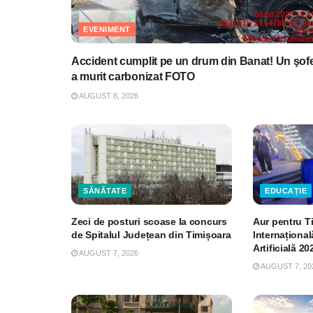
EVENIMENT
Accident cumplit pe un drum din Banat! Un şof
a murit carbonizat FOTO
AUGUST 8, 2026
SĂNĂTATE
EDUCAȚIE
Zeci de posturi scoase la concurs
Aur pentru T
de Spitalul Județean din Timișoara
Internațional
Artificială 20
AUGUST 7, 2026
AUGUST 7, 20