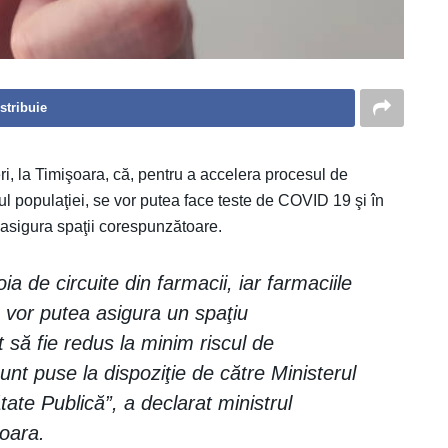
stribuie
eri, la Timişoara, că, pentru a accelera procesul de
dul populaţiei, se vor putea face teste de COVID 19 şi în
 asigura spaţii corespunzătoare.
ia de circuite din farmacii, iar farmaciile
e vor putea asigura un spaţiu
t să fie redus la minim riscul de
sunt puse la dispoziţie de către Ministerul
ătate Publică”, a declarat ministrul
şoara.