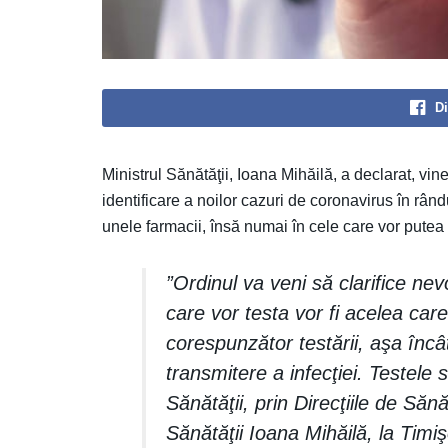
Di
Ministrul Sănătăţii, Ioana Mihăilă, a declarat, vin
identificare a noilor cazuri de coronavirus în rân
unele farmacii, însă numai în cele care vor putea
”Ordinul va veni să clarifice nevo
care vor testa vor fi acelea car
corespunzător testării, aşa încâ
transmitere a infecţiei. Testele 
Sănătăţii, prin Direcţiile de Săn
Sănătăţii Ioana Mihăilă, la Timi