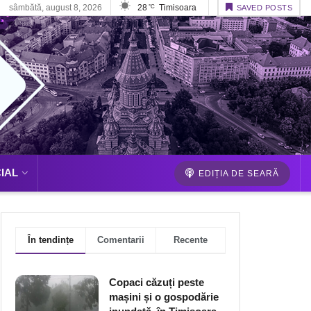
sâmbătă, august 8, 2026
28
Timisoara
°C
SAVED POSTS
IAL
EDIȚIA DE SEARĂ
În tendințe
Comentarii
Recente
Copaci căzuți peste
mașini și o gospodărie