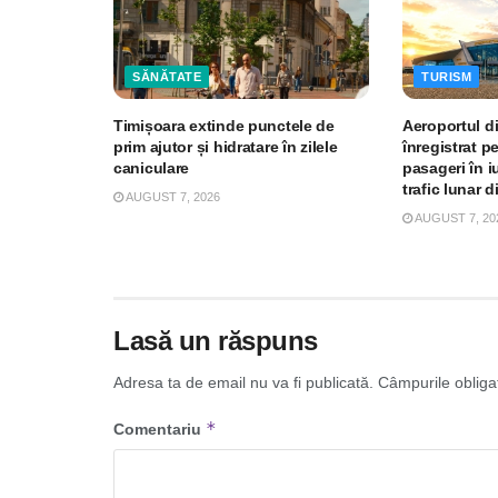
SĂNĂTATE
TURISM
Timișoara extinde punctele de
Aeroportul d
prim ajutor și hidratare în zilele
înregistrat p
caniculare
pasageri în iu
trafic lunar d
AUGUST 7, 2026
AUGUST 7, 20
Lasă un răspuns
Adresa ta de email nu va fi publicată.
Câmpurile obliga
*
Comentariu