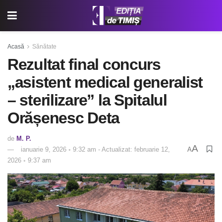
Acasă
Sănătate
Rezultat final concurs
„asistent medical generalist
– sterilizare” la Spitalul
Orășenesc Deta
de
M. P.
A
ianuarie 9, 2026 ◦ 9:32 am - Actualizat: februarie 12,
A
2026 ◦ 9:37 am