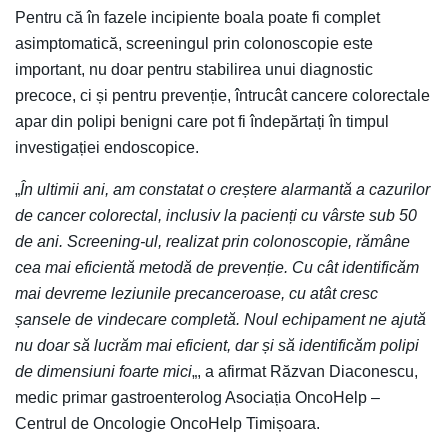
Pentru că în fazele incipiente boala poate fi complet
asimptomatică, screeningul prin colonoscopie este
important, nu doar pentru stabilirea unui diagnostic
precoce, ci și pentru prevenție, întrucât cancere colorectale
apar din polipi benigni care pot fi îndepărtați în timpul
investigației endoscopice.
„
În ultimii ani, am constatat o creștere alarmantă a cazurilor
de cancer colorectal, inclusiv la pacienți cu vârste sub 50
de ani. Screening-ul, realizat prin colonoscopie, rămâne
cea mai eficientă metodă de prevenție. Cu cât identificăm
mai devreme leziunile precanceroase, cu atât cresc
șansele de vindecare completă. Noul echipament ne ajută
nu doar să lucrăm mai eficient, dar și să identificăm polipi
de dimensiuni foarte mici
„, a afirmat Răzvan Diaconescu,
medic primar gastroenterolog Asociația OncoHelp –
Centrul de Oncologie OncoHelp Timișoara.