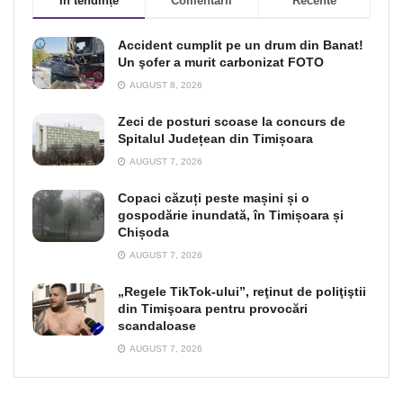
În tendințe
Comentarii
Recente
Accident cumplit pe un drum din Banat!
Un şofer a murit carbonizat FOTO
AUGUST 8, 2026
Zeci de posturi scoase la concurs de
Spitalul Județean din Timișoara
AUGUST 7, 2026
Copaci căzuți peste mașini și o
gospodărie inundată, în Timișoara și
Chișoda
AUGUST 7, 2026
„Regele TikTok-ului”, reţinut de poliţiştii
din Timişoara pentru provocări
scandaloase
AUGUST 7, 2026