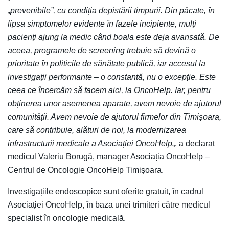
„prevenibile”, cu condiția depistării timpurii. Din păcate, în
lipsa simptomelor evidente în fazele incipiente, mulți
pacienți ajung la medic când boala este deja avansată. De
aceea, programele de screening trebuie să devină o
prioritate în politicile de sănătate publică, iar accesul la
investigații performante – o constantă, nu o excepție. Este
ceea ce încercăm să facem aici, la OncoHelp. Iar, pentru
obținerea unor asemenea aparate, avem nevoie de ajutorul
comunității. Avem nevoie de ajutorul firmelor din Timișoara,
care să contribuie, alături de noi, la modernizarea
infrastructurii medicale a Asociației OncoHelp
„, a declarat
medicul Valeriu Borugă, manager Asociația OncoHelp –
Centrul de Oncologie OncoHelp Timișoara.
Investigațiile endoscopice sunt oferite gratuit, în cadrul
Asociației OncoHelp, în baza unei trimiteri către medicul
specialist în oncologie medicală.