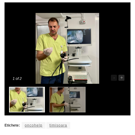
-
+
1
of 2
Etichete:
oncohelp
timisoara