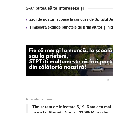
S-ar putea să te intereseze și
Zeci de posturi scoase la concurs de Spitalul J
Timișoara extinde punctele de prim ajutor și hidr
PU
Articolul anterior
Timiș: rata de infectare 5,19. Rata cea mai
mare la: Moșnița Nouă – 11,90/ Mănăștiur 