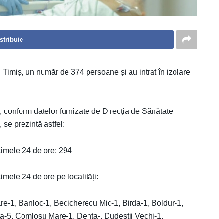
stribuie
țul Timiș, un număr de 374 persoane și au intrat în izolare
ș, conform datelor furnizate de Direcția de Sănătate
se prezintă astfel:
imele 24 de ore: 294
ele 24 de ore pe localități:
e-1, Banloc-1, Becicherecu Mic-1, Birda-1, Boldur-1,
a-5, Comloșu Mare-1, Denta-, Dudeștii Vechi-1,