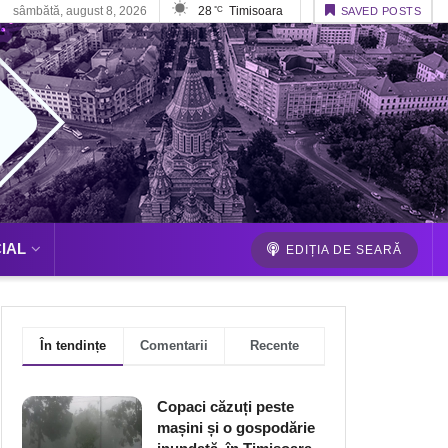
sâmbătă, august 8, 2026
28
Timisoara
°C
SAVED POSTS
IAL
EDIȚIA DE SEARĂ
În tendințe
Comentarii
Recente
Copaci căzuți peste
mașini și o gospodărie