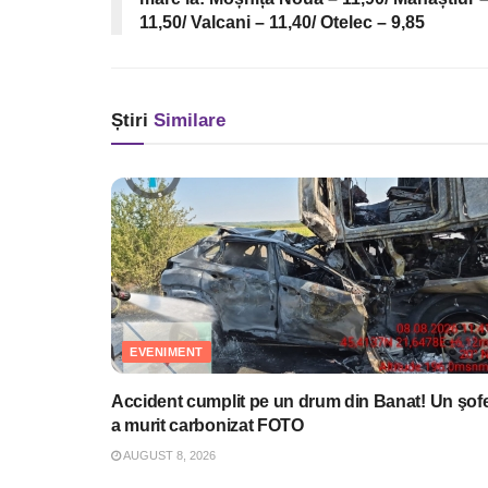
11,50/ Valcani – 11,40/ Otelec – 9,85
Știri
Similare
EVENIMENT
Accident cumplit pe un drum din Banat! Un şof
a murit carbonizat FOTO
AUGUST 8, 2026