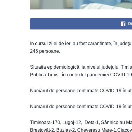
Di
În cursul zilei de ieri au fost carantinate, în jude
245 persoane.
Situația epidemiologică, la nivelul județului Timi
Publică Timiș, în contextul pandemiei COVID-19, 
Numărul de persoane confirmate COVID-19 în ult
Numărul de persoane confirmate COVID-19 în ultim
Timisoara-170, Lugoj-12, Deta-1, Sânnicolau Mar
Brestovăt-2, Buzias-2, Chevereșu Mare-1,Ciacov