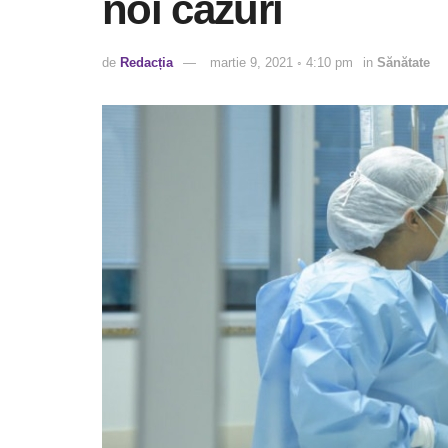
noi cazuri
de
Redacția
martie 9, 2021 ◦ 4:10 pm
in
Sănătate