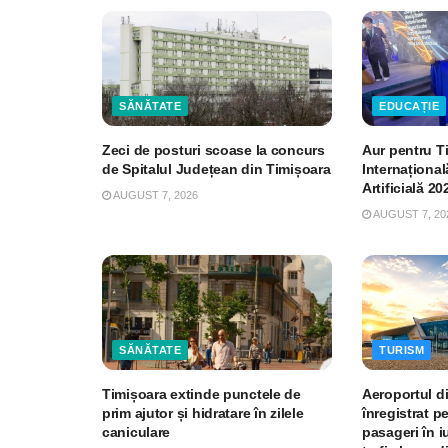
SĂNĂTATE
EDUCAȚIE
Zeci de posturi scoase la concurs
Aur pentru T
de Spitalul Județean din Timișoara
Internațional
Artificială 20
AUGUST 7, 2026
AUGUST 7, 20
SĂNĂTATE
TURISM
Timișoara extinde punctele de
Aeroportul d
prim ajutor și hidratare în zilele
înregistrat p
caniculare
pasageri în iu