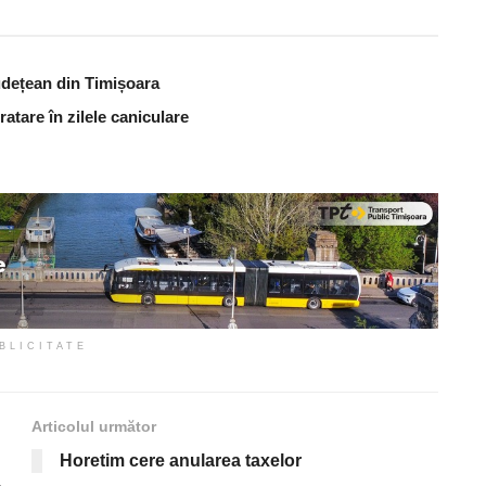
udețean din Timișoara
atare în zilele caniculare
BLICITATE
Articolul următor
Horetim cere anularea taxelor
–