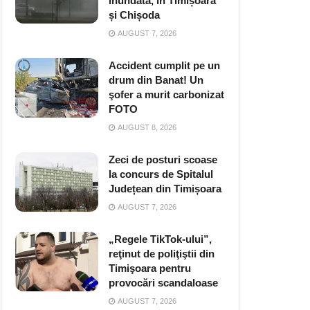
inundată, în Timișoara
și Chișoda
AUGUST 7, 2026
Accident cumplit pe un
drum din Banat! Un
şofer a murit carbonizat
FOTO
AUGUST 8, 2026
Zeci de posturi scoase
la concurs de Spitalul
Județean din Timișoara
AUGUST 7, 2026
„Regele TikTok-ului”,
reţinut de poliţiştii din
Timişoara pentru
provocări scandaloase
AUGUST 7, 2026