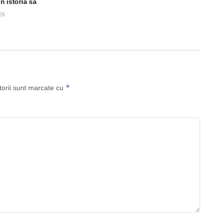
in istoria sa
26
*
torii sunt marcate cu