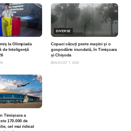
DIVERSE
imiș la Olimpiada
Copaci căzuți peste mașini și o
ă de Inteligență
gospodărie inundată, în Timișoara
26
și Chișoda
26
AUGUST 7, 2026
in Timișoara a
este 170.000 de
lie, cel mai ridicat