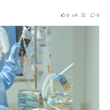
A
0
0
A