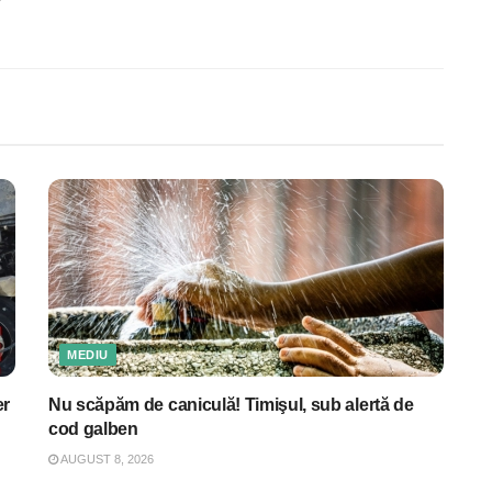
MEDIU
er
Nu scăpăm de caniculă! Timişul, sub alertă de
cod galben
AUGUST 8, 2026